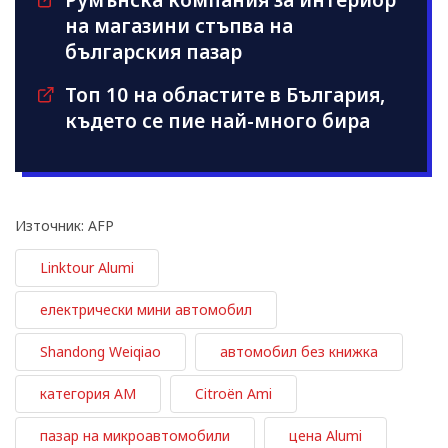
на магазини стъпва на
българския пазар
Топ 10 на областите в България,
където се пие най-много бира
Източник: AFP
Linktour Alumi
електрически мини автомобил
Shandong Weiqiao
автомобил без книжка
категория AM
Citroën Ami
пазар на микроавтомобили
цена Alumi