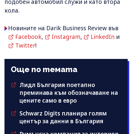
подобен автомобил служи и като втора
кола.
Новините на Darik Business Review във
Facebook
,
Instagram
,
LinkedIn
и
Twitter
!
Още по темата
Лидл България поетапно
преминава към обозначаване на
цените само в евро
Schwarz Digits планира голям
център за данни в България
Румънска компания за интериор