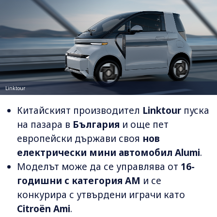
Linktour
Китайският производител
Linktour
пуска
на пазара в
България
и още пет
европейски държави своя
нов
електрически мини автомобил Alumi
.
Моделът може да се управлява от
16-
годишни с категория AM
и се
конкурира с утвърдени играчи като
Citroën Ami
.