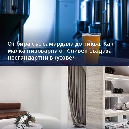
От бира със самардала до тиква: Как
малка пивоварна от Сливен създава
нестандартни вкусове?