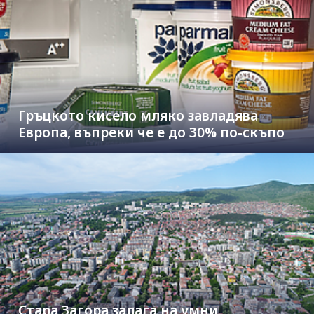
Гръцкото кисело мляко завладява
Европа, въпреки че е до 30% по-скъпо
Стара Загора залага на умни