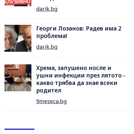
darik.bg
Георги Лозанов: Радев има 2
проблема!
darik.bg
Хрема, запушено носле и
ушни инфекции през лятотo -
какво трябва да знае всеки
родител
9meseca.bg