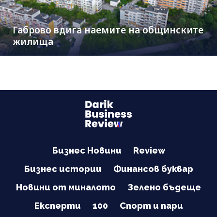
Габрово вдига наемите на общинските
жилища
Бизнес Новини
Review
Бизнес истории
Финансов буквар
Новини от миналото
Зелено бъдеще
Експерти
100
Спорт и пари