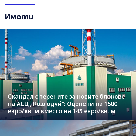
Имоти
Скандал с терените за новите блокове
на АЕЦ „Козлодуй“: Оценени на 1500
евро/кв. м вместо на 143 евро/кв. м