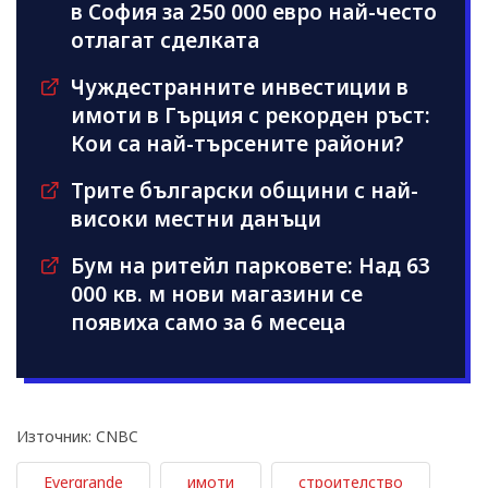
в София за 250 000 евро най-често
отлагат сделката
Чуждестранните инвестиции в
имоти в Гърция с рекорден ръст:
Кои са най-търсените райони?
Трите български общини с най-
високи местни данъци
Бум на ритейл парковете: Над 63
000 кв. м нови магазини се
появиха само за 6 месеца
Източник: CNBC
Evergrande
имоти
строителство