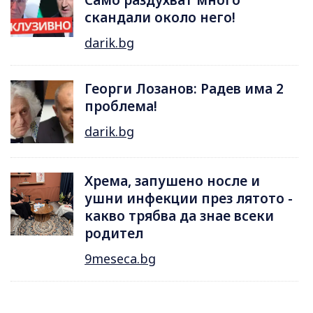
Само раздухват много
скандали около него!
darik.bg
Георги Лозанов: Радев има 2
проблема!
darik.bg
Хрема, запушено носле и
ушни инфекции през лятотo -
какво трябва да знае всеки
родител
9meseca.bg