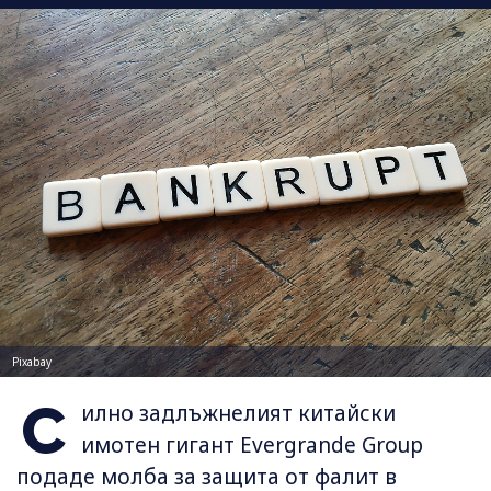
Pixabay
С
илно задлъжнелият китайски
имотен гигант Evergrande Group
подаде молба за защита от фалит в