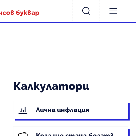
нсов буквар
Калкулатори
Лична инфлация
Кога ще стана богат?