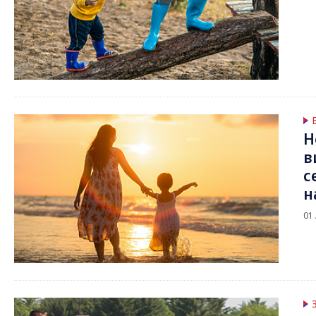
Н
в
с
н
01