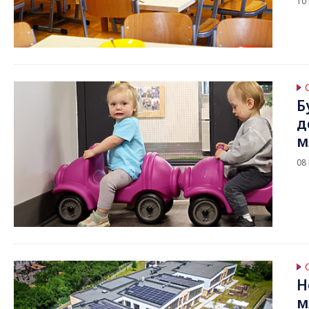
10
Б
д
м
08
Н
м