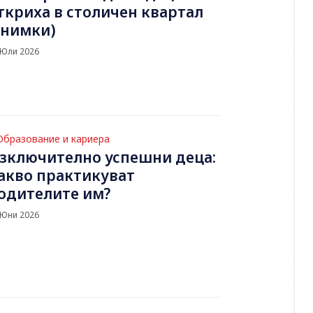
ткриха в столичен квартал
снимки)
 Юли 2026
Образование и кариера
зключително успешни деца:
акво практикуват
одителите им?
 Юни 2026