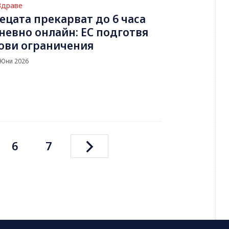
Здраве
ецата прекарват до 6 часа
невно онлайн: ЕС подготвя
ови ограничения
 Юни 2026
6
7