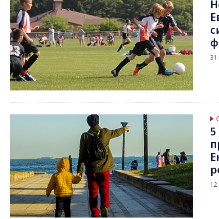
Н
Е
с
ф
31
5
п
Е
р
12