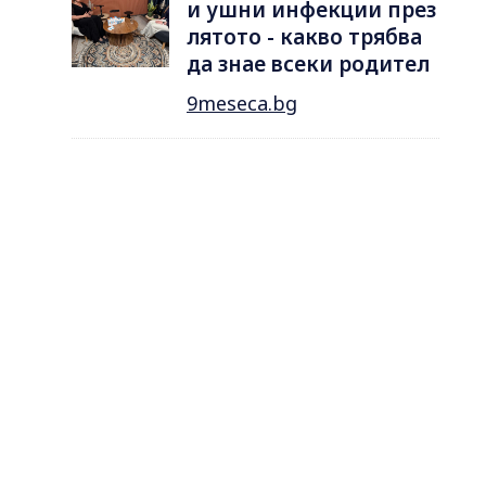
и ушни инфекции през
лятотo - какво трябва
да знае всеки родител
9meseca.bg