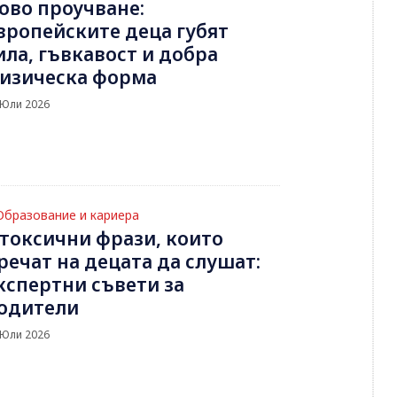
ово проучване:
вропейските деца губят
ила, гъвкавост и добра
изическа форма
 Юли 2026
Образование и кариера
 токсични фрази, които
речат на децата да слушат:
кспертни съвети за
одители
 Юли 2026