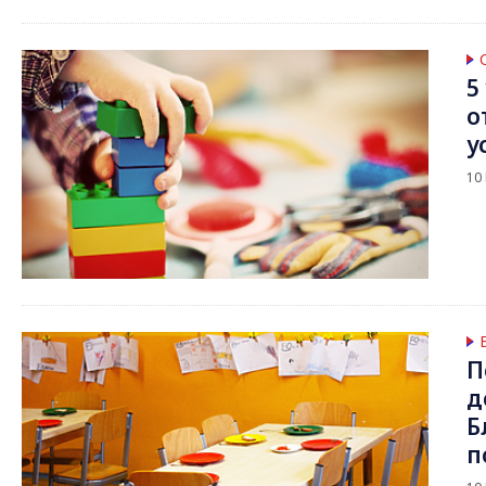
5
о
у
10
П
д
Б
п