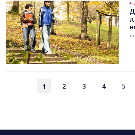
Д
д
н
19
2
3
4
5
1