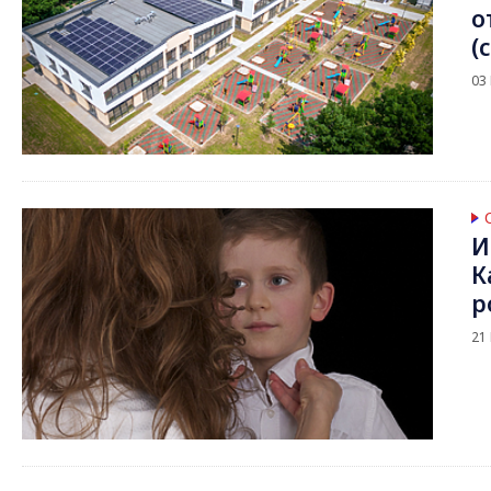
о
(
03
И
К
р
21