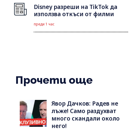
Disney разреши на TikTok да
използва откъси от филми
преди 1 час
Прочети още
Явор Дачков: Радев не
лъже! Само раздухват
много скандали около
него!