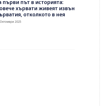
а първи път в историята:
овече хървати живеят извън
ърватия, отколкото в нея
 Октомври 2025