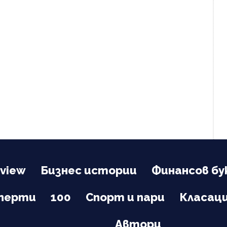
view
Бизнес истории
Финансов бу
сперти
100
Спорт и пари
Класац
Автори