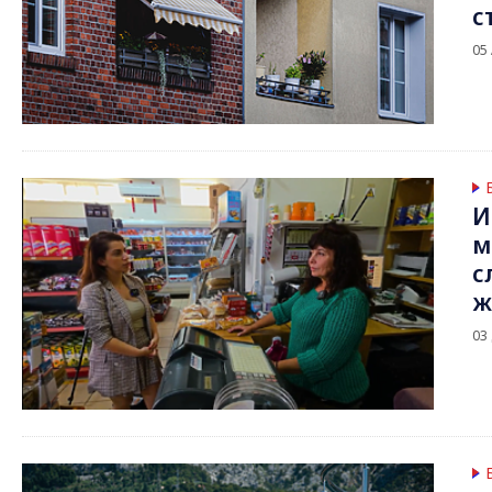
с
05
И
м
с
ж
03