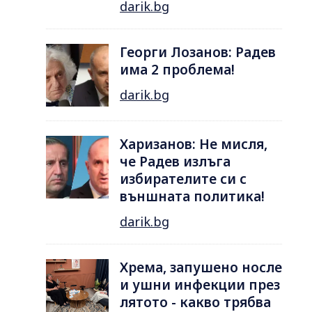
darik.bg
Георги Лозанов: Радев
има 2 проблема!
darik.bg
Харизанов: Не мисля,
че Радев излъга
избирателите си с
външната политика!
darik.bg
Хрема, запушено носле
и ушни инфекции през
лятотo - какво трябва