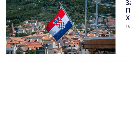
З
П
Х
18