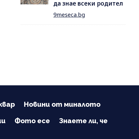
да знае всеки родител
9meseca.bg
квар
Новини от миналото
ии
Фото есе
Знаете ли, че