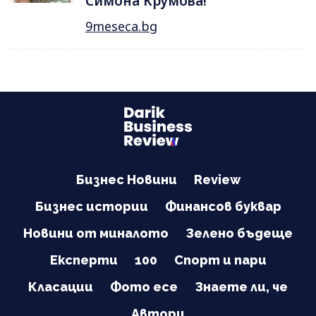
Симона Крумова!
9meseca.bg
Бизнес Новини
Review
Бизнес истории
Финансов буквар
Новини от миналото
Зелено бъдеще
Експерти
100
Спорт и пари
Класации
Фото есе
Знаете ли, че
Автори