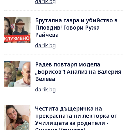
darik.bg
Брутална гавра и убийство в
Пловдив! Говори Ружа
Райчева
darik.bg
Радев повтаря модела
„Борисов“! Анализ на Валерия
Велева
darik.bg
Честита дъщеричка на
прекрасната ни лекторка от
Училищата за родители -