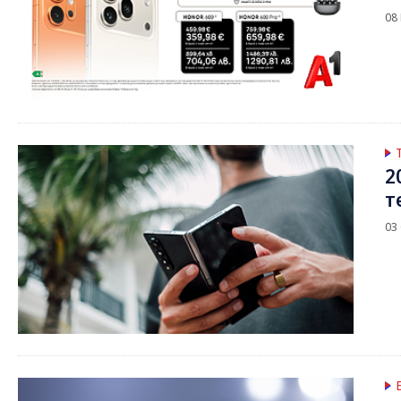
08
2
т
03