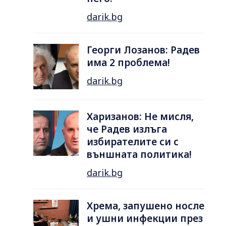
darik.bg
Георги Лозанов: Радев
има 2 проблема!
darik.bg
Харизанов: Не мисля,
че Радев излъга
избирателите си с
външната политика!
darik.bg
Хрема, запушено носле
и ушни инфекции през