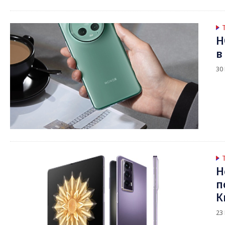
H
в
30
Н
п
К
23