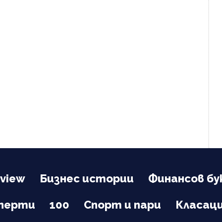
view
Бизнес истории
Финансов бу
сперти
100
Спорт и пари
Класац