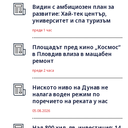
Видин с амбициозен план за
развитие: Хай-тек център,
университет и спа туризъм
преди 1 час
Площадът пред кино „Космос“
в Пловдив влиза в мащабен
ремонт
преди 2 часа
Ниското ниво на Дунав не
налага воден режим по
поречието на реката у нас
05.08.2026
Над 800 хил. лв. инвестиция: 14