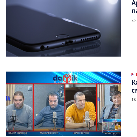
A
п
25
К
с
18