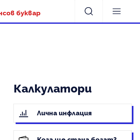
нсов буквар
Калкулатори
Лична инфлация
Кога ще стана богат?