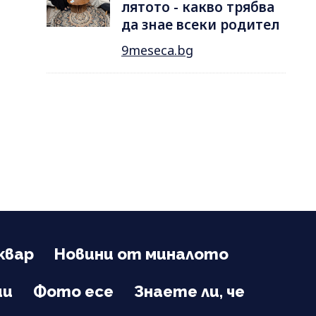
лятотo - какво трябва
да знае всеки родител
9meseca.bg
квар
Новини от миналото
ии
Фото есе
Знаете ли, че