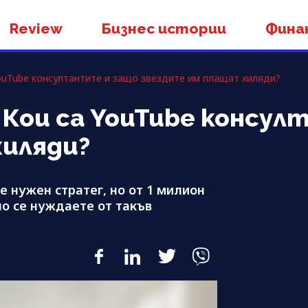
Review
Бизнес истории
Фина
YouTube консултантите и защо звездите им плащат хиляди?
: Кои са YouTube консу
хиляди?
е нужен стратег, но от 1 милион
о се нуждаете от такъв