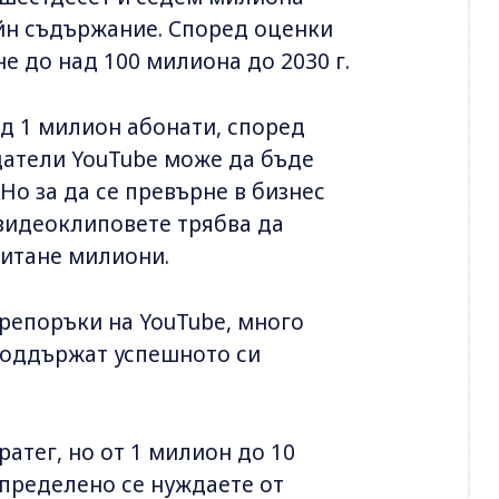
йн съдържание. Според оценки
е до над 100 милиона до 2030 г.
ад 1 милион абонати, според
здатели YouTube може да бъде
Но за да се превърне в бизнес
видеоклиповете трябва да
читане милиони.
препоръки на YouTube, много
 поддържат успешното си
ратег, но от 1 милион до 10
пределено се нуждаете от