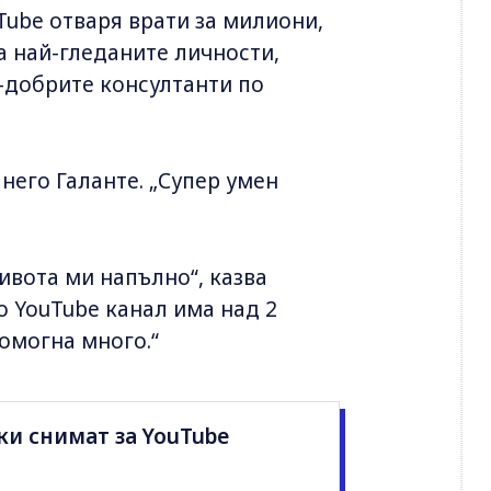
Tube отваря врати за милиони,
 най-гледаните личности,
й-добрите консултанти по
 него Галанте. „Супер умен
ивота ми напълно“, казва
о YouTube канал има над 2
омогна много.“
ки снимат за YouTube