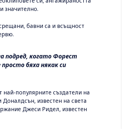
деоклиповете си, ангажираността
 и значително.
 срещани, бавни са и всъщност
ервю.
а подред, когато Форест
просто бяха някак си
т най-популярните създатели на
 Доналдсън, известен на света
ържание Джеси Ридел, известен