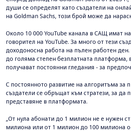
души се определят като създатели на онла
на Goldman Sachs, този брой може да нарасн
Около 10 000 YouTube канала в САЩ имат н
говорител на YouTube. За много от тези съ
доходоносна работа на пълен работен ден. 
до голяма степен безплатната платформа, 
получават постоянни гледания - за предпо
С постоянното развитие на алгоритъма за 
създатели се обръщат към стратези, за да
представяне в платформата.
„От нула абонати до 1 милион не е нужен ст
милиона или от 1 милион до 100 милиона о