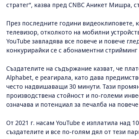
стратег“, казва пред CNBC Аникет Мишра, ст
През последните години видеоклиповете, ко
телевизор, отколкото на мобилни устройств
YouTube завладява все повече и повече гле
конкурирайки се с абонаментни стрийминг ус
Създателите на съдържание казват, че пла
Alphabet, е реагирала, като дава предимст
често надвишаващи 30 минути. Тази промян
производствена стойност и по-големи инве
означава и потенциал за печалба на повече
От 2021 г. насам YouTube е изплатила над 
създателите и все по-голям дял от тези пар