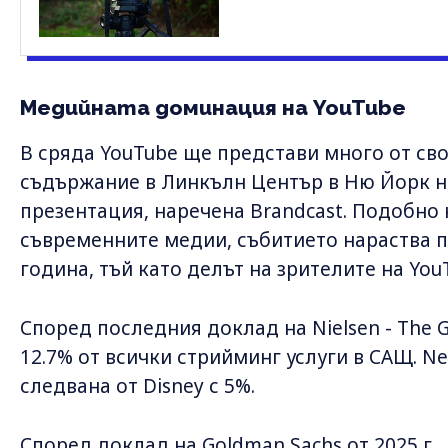
Медийната доминация на YouTube
В сряда YouTube ще представи много от св
съдържание в Линкълн Център в Ню Йорк н
презентация, наречена Brandcast. Подобно 
съвременните медии, събитието нараства 
година, тъй като делът на зрителите на You
Според последния доклад на Nielsen - The 
12.7% от всички стрийминг услуги в САЩ. Netf
следвана от Disney с 5%.
Според доклад на Goldman Sachs от 2025 г.