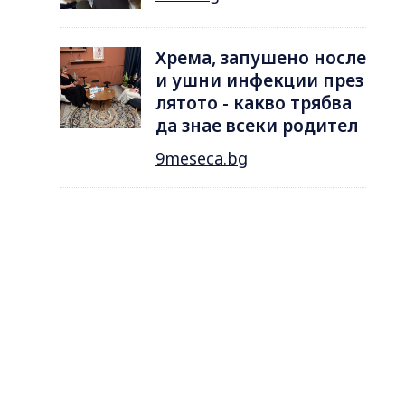
Хрема, запушено носле
и ушни инфекции през
лятотo - какво трябва
да знае всеки родител
9meseca.bg