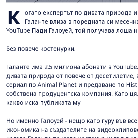
К
огато експертът по дивата природа 
Галанте влиза в поредната си месечн
YouTube Пади Галоуей, той получава лоша н
Без повече костенурки.
Галанте има 2.5 милиона абонати в YouTube
дивата природа от повече от десетилетие
сериал по Animal Planet и предаване по His
собствена продуцентска компания. Като ця
какво иска публиката му.
Но именно Галоуей - нещо като гуру във в
икономика на създателите на видеоклипове 