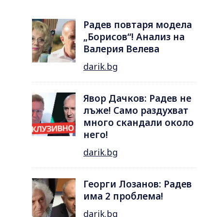
Радев повтаря модела
„Борисов“! Анализ на
Валерия Велева
darik.bg
Явор Дачков: Радев не
лъже! Само раздухват
много скандали около
него!
darik.bg
Георги Лозанов: Радев
има 2 проблема!
darik.bg