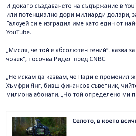
И докато създаването на съдържание в You
или потенциално дори милиарди долари, за
Галоуей си е изградил име като един от на
YouTube.
„Мисля, че той е абсолютен гений“, казва за
човек“, посочва Ридел пред CNBC.
„Не искам да казвам, че Пади е променил ж
Хъмфри Янг, бивш финансов съветник, чийт
милиона абонати. „Но той определено ми п
Селото, в което всич