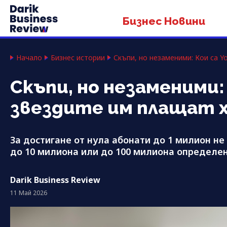
Бизнес Новини
Начало
Бизнес истории
Скъпи, но незаменими: Кои са 
Скъпи, но незаменими
звездите им плащат 
За достигане от нула абонати до 1 милион не 
до 10 милиона или до 100 милиона определен
Darik Business Review
11 Май 2026