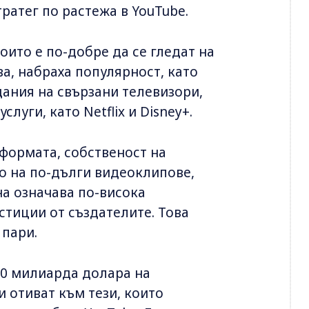
ратег по растежа в YouTube.
ито е по-добре да се гледат на
а, набраха популярност, като
дания на свързани телевизори,
луги, като Netflix и Disney+.
тформата, собственост на
во на по-дълги видеоклипове,
а означава по-висока
стиции от създателите. Това
 пари.
100 милиарда долара на
и отиват към тези, които