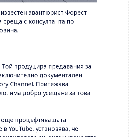
и известен авантюрист Форест
а среща с консултанта по
овина.
. Той продуцира предавания за
, включително документален
tory Channel. Притежава
ло, има добро усещане за това
се още процъфтяващата
в YouTube, установява, че