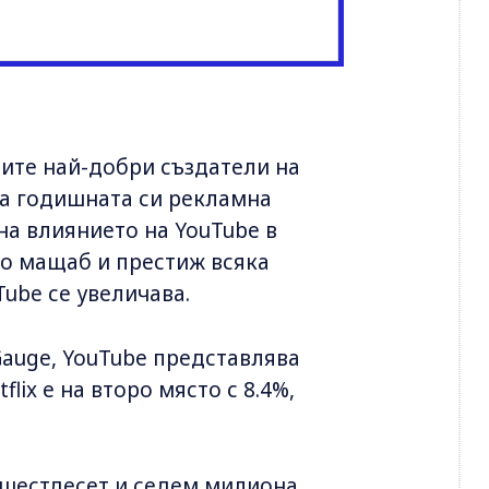
оите най-добри създатели на
а годишната си рекламна
на влиянието на YouTube в
по мащаб и престиж всяка
Tube се увеличава.
Gauge, YouTube представлява
lix е на второ място с 8.4%,
, шестдесет и седем милиона