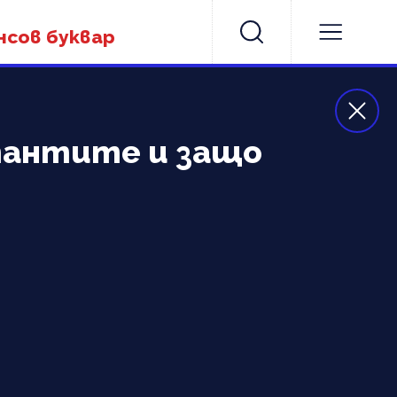
нсов буквар
лтантите и защо