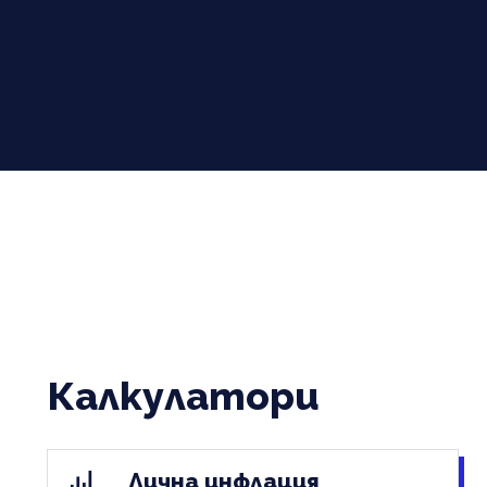
Калкулатори
Лична инфлация