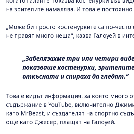
когато Галанте показва костенурки във ви
на зрителите намалява. И това е постоянно
„Може би просто костенурките са по-често
не правят много неща“, казва Галоуей в инт
„Забелязахме три или четири виде
показваше костенурки, зрителите 
откъснати и спираха да гледат.“
Това е видът информация, за която много о
съдържание в YouTube, включително Джими
като MrBeast, и създателят на спортно съд
още като Джесер, плащат на Галоуей.