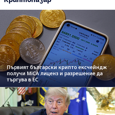
Първият български крипто ексчейндж
получи MiCA лиценз и разрешение да
търгува в ЕС