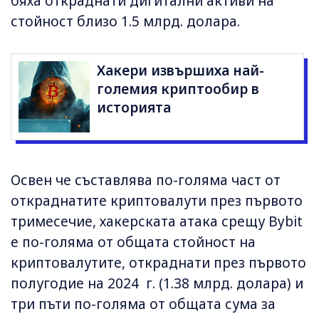
бяха откраднати дигитални активи на
стойност близо 1.5 млрд. долара.
Хакери извършиха най-
големия криптообир в
историята
Освен че съставлява по-голяма част от
откраднатите криптовалути през първото
тримесечие, хакерската атака срещу Bybit
е по-голяма от общата стойност на
криптовалутите, откраднати през първото
полугодие на 2024 г. (1.38 млрд. долара) и
три пъти по-голяма от общата сума за