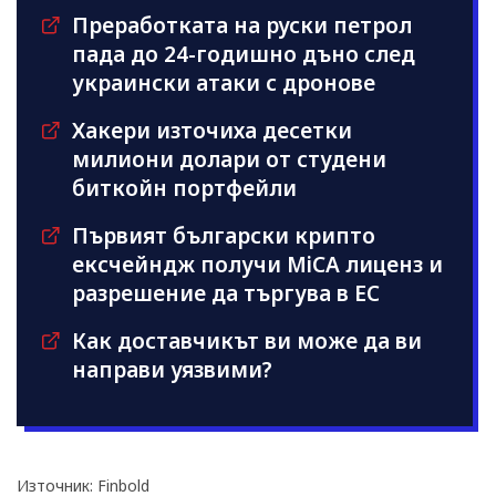
Преработката на руски петрол
пада до 24-годишно дъно след
украински атаки с дронове
Хакери източиха десетки
милиони долари от студени
биткойн портфейли
Първият български крипто
ексчейндж получи MiCA лиценз и
разрешение да търгува в ЕС
Как доставчикът ви може да ви
направи уязвими?
Източник: Finbold