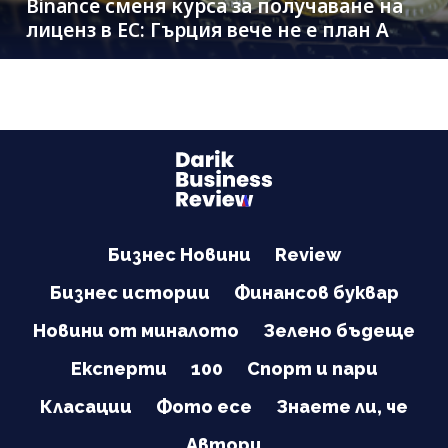
Binance сменя курса за получаване на
лиценз в ЕС: Гърция вече не е план A
Бизнес Новини
Review
Бизнес истории
Финансов буквар
Новини от миналото
Зелено бъдеще
Експерти
100
Спорт и пари
Класации
Фото есе
Знаете ли, че
Автори