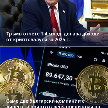
Тръмп отчете 1.4 млрд. долара доходи
от криптовалути за 2025 г.
Само две български компании с
лиценз за крипто в деня преди края на