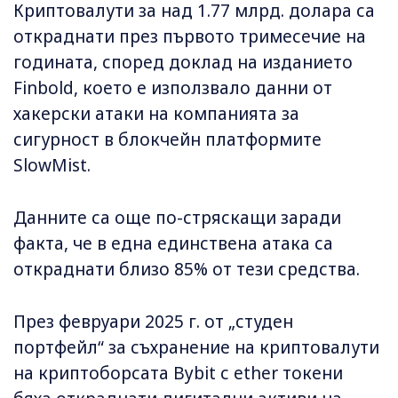
Криптовалути за над 1.77 млрд. долара са
откраднати през първото тримесечие на
годината, според доклад на изданието
Finbold, което е използвало данни от
хакерски атаки на компанията за
сигурност в блокчейн платформите
SlowMist.
Данните са още по-стряскащи заради
факта, че в една единствена атака са
откраднати близо 85% от тези средства.
През февруари 2025 г. от „студен
портфейл“ за съхранение на криптовалути
на криптоборсата Bybit с ether токени