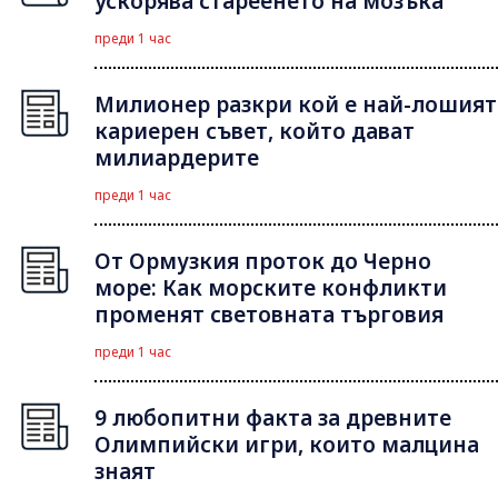
ускорява стареенето на мозъка
преди 1 час
Милионер разкри кой е най-лошият
кариерен съвет, който дават
милиардерите
преди 1 час
От Ормузкия проток до Черно
море: Как морските конфликти
променят световната търговия
преди 1 час
9 любопитни факта за древните
Олимпийски игри, които малцина
знаят