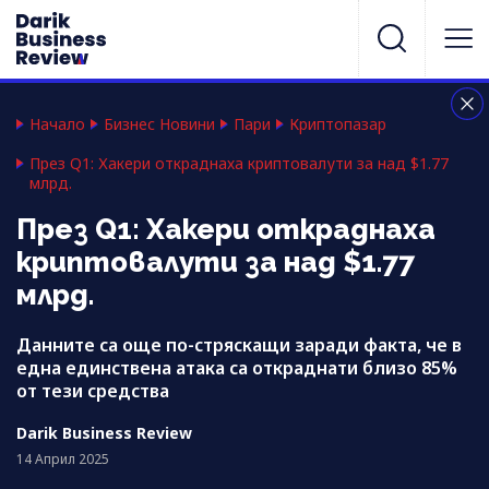
Начало
Бизнес Новини
Пари
Криптопазар
През Q1: Хакери откраднаха криптовалути за над $1.77
млрд.
През Q1: Хакери откраднаха
криптовалути за над $1.77
млрд.
Данните са още по-стряскащи заради факта, че в
една единствена атака са откраднати близо 85%
от тези средства
Darik Business Review
14 Април 2025