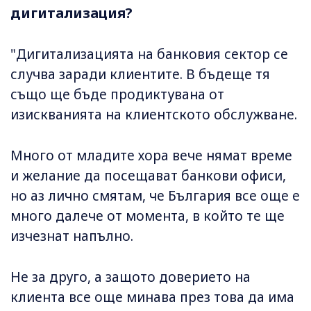
дигитализация?
"Дигитализацията на банковия сектор се
случва заради клиентите. В бъдеще тя
също ще бъде продиктувана от
изискванията на клиентското обслужване.
Много от младите хора вече нямат време
и желание да посещават банкови офиси,
но аз лично смятам, че България все още е
много далече от момента, в който те ще
изчезнат напълно.
Не за друго, а защото доверието на
клиента все още минава през това да има