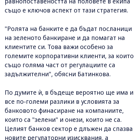
равнопоставеността на половете в екипа
също е ключов аспект от тази стратегия.
"Ролята на банките е да бъдат посланици
на зеленото банкиране и да помагат на
клиентите си. Това важи особено за
големите корпоративни клиенти, за които
също голяма част от регулациите са
задължителни", обясни Батинкова.
По думите ѝ, в бъдеще вероятно ще има и
все по-големи разлики в условията за
банковото финасиране на компаниите,
които са "зелени" и онези, които не са.
Целият банков сектор е длъжен да спазва
новите регулаторни изисквания, а