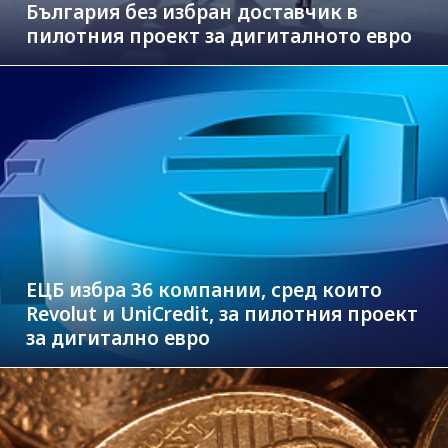
България без избран доставчик в
пилотния проект за дигиталното евро
ЕЦБ избра 36 компании, сред които
Revolut и UniCredit, за пилотния проект
за дигитално евро