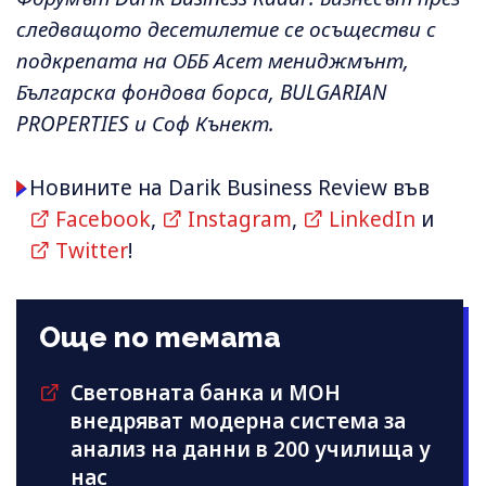
следващото десетилетие се осъществи с
подкрепата на ОББ Асет мениджмънт,
Българска фондова борса, BULGARIAN
PROPERTIES и Соф Кънект.
Новините на Darik Business Review във
Facebook
,
Instagram
,
LinkedIn
и
Twitter
!
Още по темата
Световната банка и МОН
внедряват модерна система за
анализ на данни в 200 училища у
нас