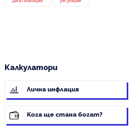
дигитализация
регулации
Калкулатори
Лична инфлация
Кога ще стана богат?