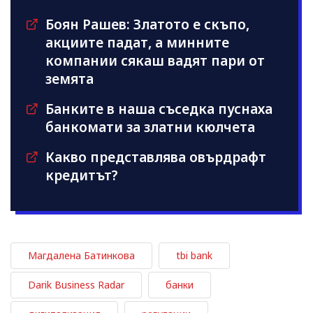
Боян Рашев: Златото е скъпо,
акциите падат, а минните
компании сякаш вадят пари от
земята
Банките в наша съседка пуснаха
банкомати за златни кюлчета
Какво представлява овърдрафт
кредитът?
Магдалена Батинкова
tbi bank
Darik Business Radar
банки