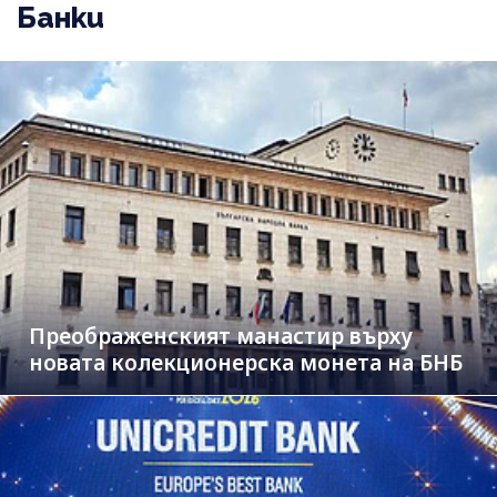
Банки
Преображенският манастир върху
новата колекционерска монета на БНБ