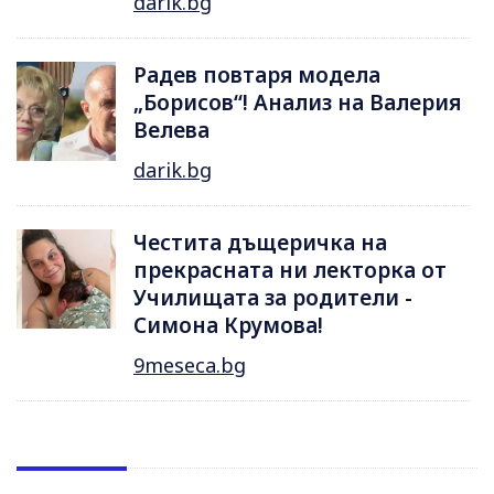
darik.bg
Радев повтаря модела
„Борисов“! Анализ на Валерия
Велева
darik.bg
Честита дъщеричка на
прекрасната ни лекторка от
Училищата за родители -
Симона Крумова!
9meseca.bg