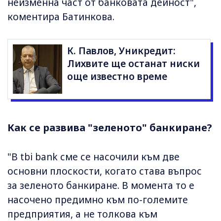
неизменна част от банковата дейност",
коментира Батинкова.
К. Павлов, Уникредит:
Лихвите ще останат ниски
още известно време
Как се развива "зеленото" банкиране?
"В tbi bank сме се насочили към две
основни плоскости, когато става въпрос
за зеленото банкиране. В момента то е
насочено предимно към по-големите
предприятия, а не толкова към