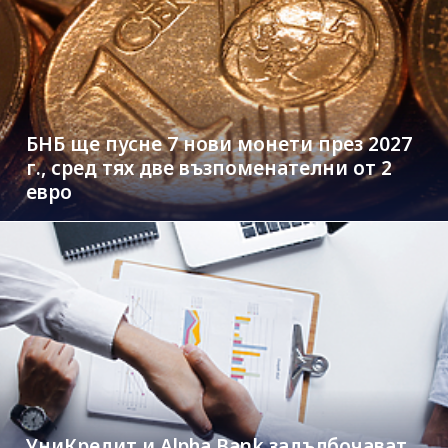
БНБ ще пусне 7 нови монети през 2027
г., сред тях две възпоменателни от 2
евро
УниКредит и Alpha Bank задълбочават