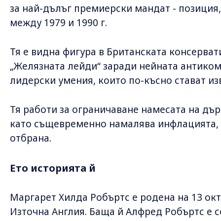
за най-дълъг премиерски мандат - позиция,
между 1979 и 1990 г.
Тя е видна фигура в Британската консерват
„Желязната лейди“ заради нейната антиком
лидерски умения, които по-късно стават из
Тя работи за ограничаване намесата на дъ
като същевременно намалява инфлацията, 
отбрана.
Ето историята й
Маргарет Хилда Робъртс е родена на 13 окт
Източна Англия. Баща й Алфред Робъртс е 