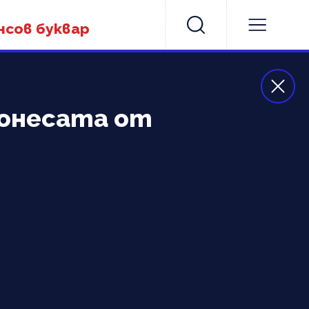
нсов буквар
ронесата от