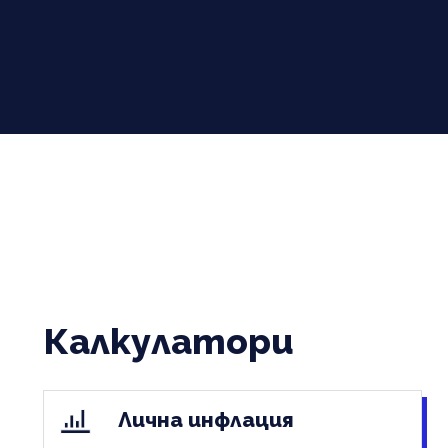
Калкулатори
Лична инфлация