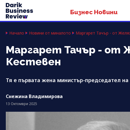
Бизнес Новини
Начало
Новини от миналото
Маргарет Тачър - от Желя
Маргарет Тачър - от 
Кестевен
Тя е първата жена министър-председател на
Снежина Владимирова
13 Октомври 2025