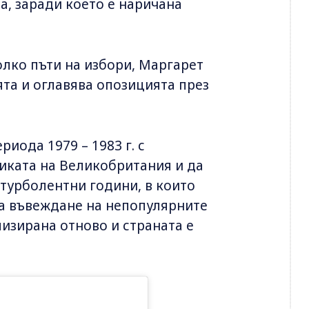
а, заради което е наричана
олко пъти на избори, Маргарет
ята и оглавява опозицията през
риода 1979 – 1983 г. с
иката на Великобритания и да
турболентни години, в които
за въвеждане на непопулярните
лизирана отново и страната е