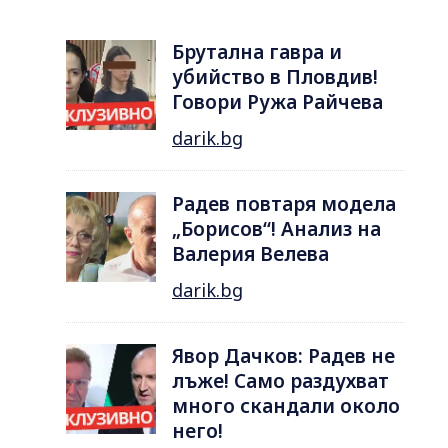
Брутална гавра и
убийство в Пловдив!
Говори Ружа Райчева
darik.bg
Радев повтаря модела
„Борисов“! Анализ на
Валерия Велева
darik.bg
Явор Дачков: Радев не
лъже! Само раздухват
много скандали около
него!