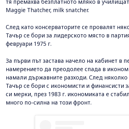
тя премахва безплатното мляко в училищат
Maggie Thatcher, milk snatcher.
След като консерваторите се провалят няк
Тачър се бори за лидерското място в парти
февруари 1975 г.
За първи път застава начело на кабинет в пе
намерението да преодолее спада в иконом
намали държавните разходи. След няколко 
Тачър се бори с икономисти и финансисти 
си мерки, през 1983 г. икономиката е стаби
много по-силна на този фронт.