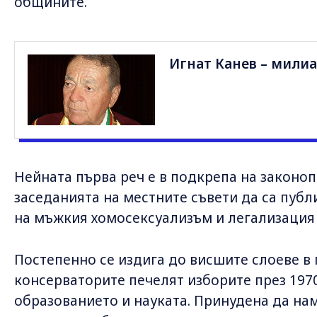
общините.
Игнат Канев – милиа
Нейната първа реч е в подкрепа на законо
заседанията на местните съвети да са публ
на мъжкия хомосексуализъм и легализация 
Постепенно се издига до висшите слоеве в 
консерваторите печелят изборите през 1970
образованието и науката. Принудена да на