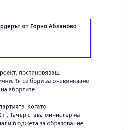
рдерът от Горно Абланово
проект, постановяващ
ични. Тя се бори за оневиняване
на абортите.
партията. Когато
 г., Тачър става министър на
мали бюджета за образование,