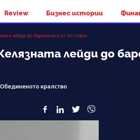
Review
Бизнес истории
Фина
зната лейди до баронесата от Кестевен
Желязната лейди до ба
 Обединеното кралство