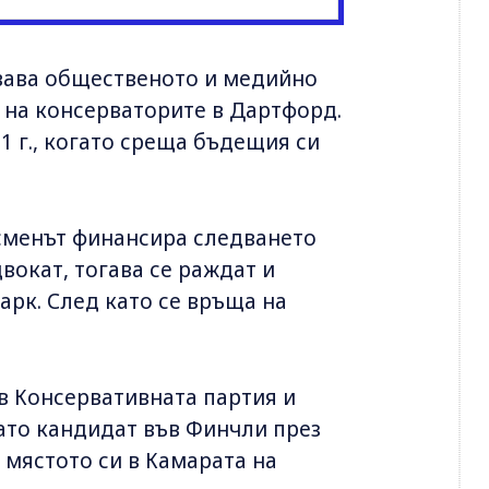
овава общественото и медийно
 на консерваторите в Дартфорд.
51 г., когато среща бъдещия си
есменът финансира следването
двокат, тогава се раждат и
арк. След като се връща на
в Консервативната партия и
ато кандидат във Финчли през
а мястото си в Камарата на