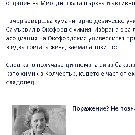
отдаден на Методистката църква и активно
Тачър завършва хуманитарно девическо уч
Самървил в Оксфорд с химия. Избрана е за
асоциация на Оксфордския университет през
в едва третата жена, заемала този пост.
След като получава дипломата си за бакала
като химик в Колчестър, където е част от 
сладолед.
Поражение? Не позн