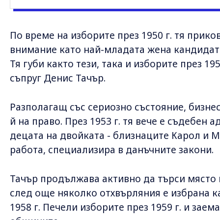
По време на изборите през 1950 г. тя прик
внимание като най-младата жена кандидат
Тя губи както тези, така и изборите през 19
съпруг Денис Тачър.
Разполагащ със сериозно състояние, бизн
й на право. През 1953 г. тя вече е съдебен а
децата на двойката - близнаците Карол и М
работа, специализира в данъчните закони.
Тачър продължава активно да търси място 
след още няколко отхвърляния е избрана к
1958 г. Печели изборите през 1959 г. и заем