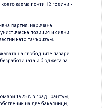
 която заема почти 12 години -
ивна партия, наричана
унистическа позиция и силни
вестни като тачъризъм.
ржавата на свободните пазари,
безработицата и бюджета за
омври 1925 г. в град Грантъм,
собственик на две бакалници,