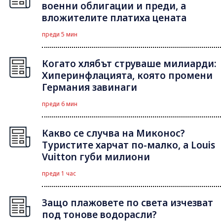
военни облигации и преди, а
вложителите платиха цената
преди 5 мин
Когато хлябът струваше милиарди:
Хиперинфлацията, която промени
Германия завинаги
преди 6 мин
Какво се случва на Миконос?
Туристите харчат по-малко, а Louis
Vuitton губи милиони
преди 1 час
Защо плажовете по света изчезват
под тонове водорасли?