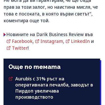
Не мога да ви гарантирам, че ще бъда
прав за този залог, но наистина мисля, че
това е посоката, в която върви светът",
коментира още той.
Новините на Darik Business Review във
Facebook
,
Instagram
,
LinkedIn
и
Twitter
!
Още по темата
Aurubis с 31% ръст на
оперативната печалба, заводът в
Пирдоп увеличава
производството