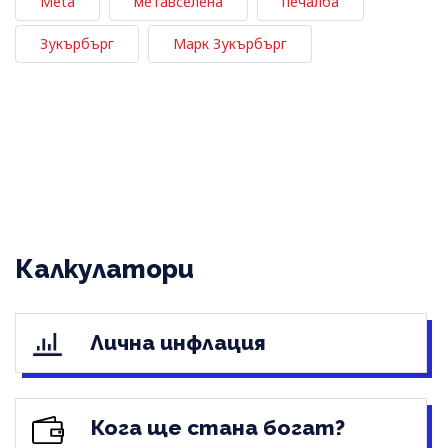
Meta
метавселена
печалба
Зукърбърг
Марк Зукърбърг
Калкулатори
Лична инфлация
Кога ще стана богат?