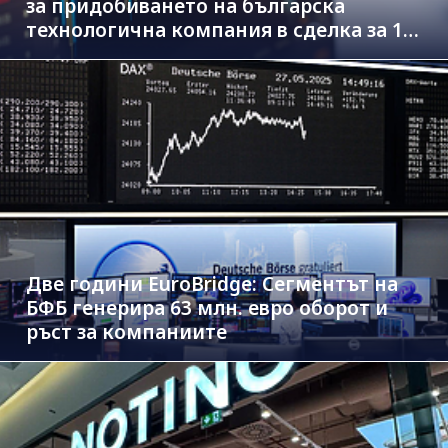
за придобиването на българска
технологична компания в сделка за 1.3
млрд. евро
Две години EuroBridge: Сегментът на
БФБ генерира 63 млн. евро оборот и
ръст за компаниите