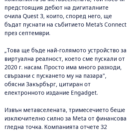
предстоящия дебют на дигиталните
очила Quest 3, които, според него, ще
бъдат пуснати на събитието Meta’s Connect
през септември.
„Това ще бъде най-голямото устройство за
виртуална реалност, което сме пускали от
2020 г. насам. Просто има много разходи,
свързани с пускането му на пазара",
обясни Закърбърг, цитиран от
електронното издание Engadget.
Извън метавселената, тримесечието беше
изключително силно за Meta от финансова
гледна точка. Компанията отчете 32