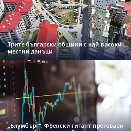
Трите български общини с най-високи
местни данъци
„Блумбърг“: Френски гигант преговаря