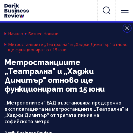
Начало
Бизнес Новини
Mетростанциите „Театрална" и „Хаджи Димитър" отново
ще функционират от 15 юни
Mетростанциите
„Театрална" и „Хаджи
Димитър" отново ще
функционират от 15 юни
„Метрополитен" ЕАД възстановява предсрочно
експлоатацията на метростанциите „Театрална" и
„Хаджи Димитър" от третата линия на
софийското метро
Darik Business Review