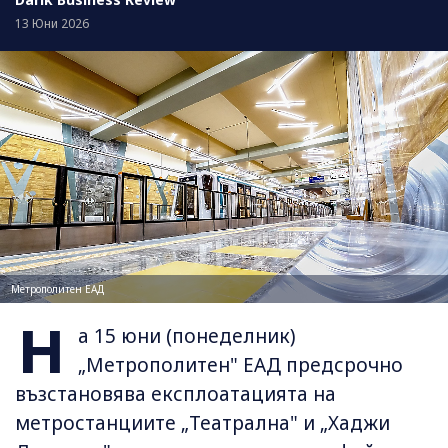
13 Юни 2026
Метрополитен ЕАД
Н
а 15 юни (понеделник)
„Метрополитен" ЕАД предсрочно
възстановява експлоатацията на
метростанциите „Театрална" и „Хаджи