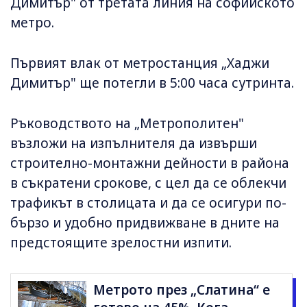
Димитър" от третата линия на софийското
метро.
Първият влак от метростанция „Хаджи
Димитър" ще потегли в 5:00 часа сутринта.
Ръководството на „Метрополитен"
възложи на изпълнителя да извърши
строително-монтажни дейности в района
в съкратени срокове, с цел да се облекчи
трафикът в столицата и да се осигури по-
бързо и удобно придвижване в дните на
предстоящите зрелостни изпити.
Метрото през „Слатина“ е