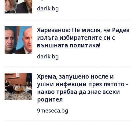
darik.bg
Харизанов: Не мисля, че Радев
излъга избирателите си с
външната политика!
darik.bg
Хрема, запушено носле и
ушни инфекции през лятотo -
какво трябва да знае всеки
родител
9meseca.bg