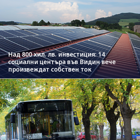
Над 800 хил. лв. инвестиция: 14
социални центъра във Видин вече
произвеждат собствен ток