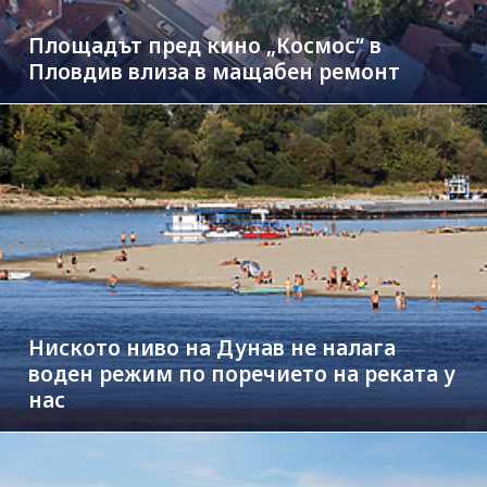
Площадът пред кино „Космос“ в
Пловдив влиза в мащабен ремонт
Ниското ниво на Дунав не налага
воден режим по поречието на реката у
нас