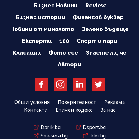
Бизнес Новини
Review
Бизнес истории
Финансов буквар
Новини от миналото
Зелено бъдеще
Експерти
100
Спорт и пари
Класации
Фото есе
Знаете ли, че
Автори
Общи условия
Поверителност
Реклама
Контакти
Етичен кодекс
За нас
Darik.bg
Dsport.bg
9meseca.bg
Idei.bg