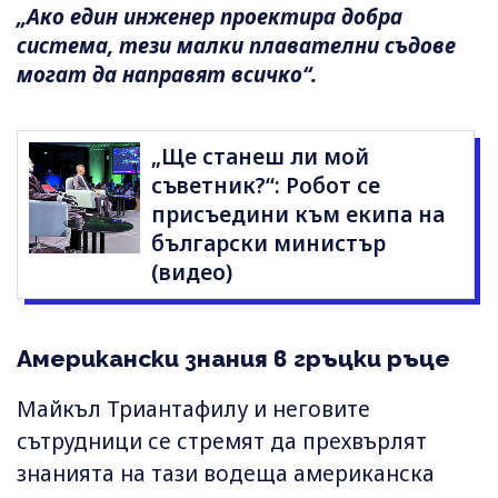
„Ако един инженер проектира добра
система, тези малки плавателни съдове
могат да направят всичко“.
„Ще станеш ли мой
съветник?“: Робот се
присъедини към екипа на
български министър
(видео)
Американски знания в гръцки ръце
Майкъл Триантафилу и неговите
сътрудници се стремят да прехвърлят
знанията на тази водеща американска