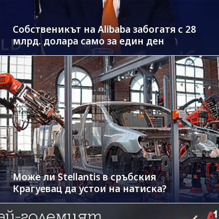
Собственикът на Alibaba забогатя с 28
млрд. долара само за един ден
Може ли Stellantis в сръбския
Крагуевац да устои на натиска?