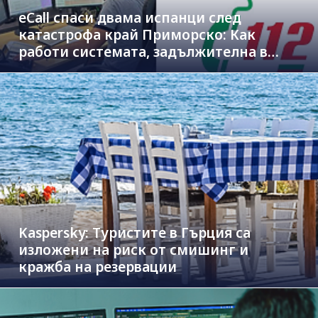
eCall спаси двама испанци след
катастрофа край Приморско: Как
работи системата, задължителна в
новите коли
Kaspersky: Туристите в Гърция са
изложени на риск от смишинг и
кражба на резервации