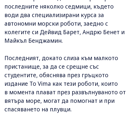
последните няколко седмици, където
води два специализирани курса за
автономни морски роботи, заедно с
колегите си Дейвид Барет, Андрю Бенет и
Майкъл Бенджамин.
Последният, докато слиза към малкото
пристанище, за да се срещне със
студентите, обяснява през гръцкото
издание To Vima как тези роботи, които
в момента плават през развълнуваното от
вятъра море, могат да помогнат и при
спасяването на плувци.