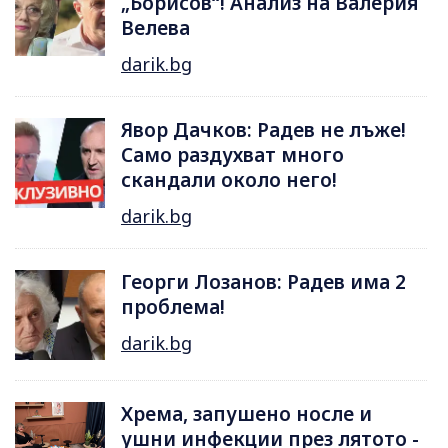
„Борисов“! Анализ на Валерия
Велева
darik.bg
Явор Дачков: Радев не лъже!
Само раздухват много
скандали около него!
darik.bg
Георги Лозанов: Радев има 2
проблема!
darik.bg
Хрема, запушено носле и
ушни инфекции през лятотo -