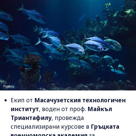
Pixabay
Екип от
Масачузетския технологичен
институт
, воден от проф.
Майкъл
Триантафилу
, провежда
специализирани курсове в
Гръцката
военноморска академия
за