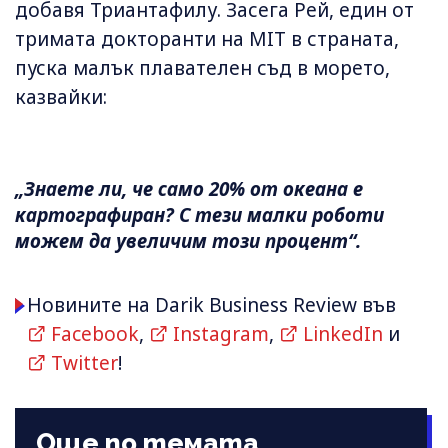
добавя Триантафилу. Засега Рей, един от
тримата докторанти на MIT в страната,
пуска малък плавателен съд в морето,
казвайки:
„Знаете ли, че само 20% от океана е
картографиран? С тези малки роботи
можем да увеличим този процент“.
Новините на Darik Business Review във
Facebook
,
Instagram
,
LinkedIn
и
Twitter
!
Още по темата