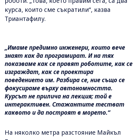
роботи. „Това, което правим сега, са два
курса, които сме съкратили“, казва
Триантафилу.
„Имаме предимно инженери, които вече
знаят как да програмират. И на тях
показваме как се правят роботите, как се
изграждат, как се проектира
поведението им. Разбира се, ние също се
фокусираме върху автономността.
Курсът не прилича на лекция; той е
интерактивен. Стажантите тестват
каквото и да построят в морето.“
На няколко метра разстояние Майкъл