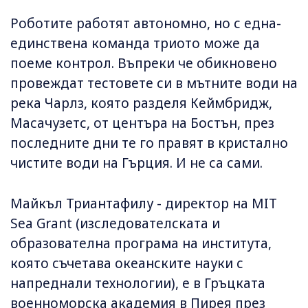
Роботите работят автономно, но с една-
единствена команда триото може да
поеме контрол. Въпреки че обикновено
провеждат тестовете си в мътните води на
река Чарлз, която разделя Кеймбридж,
Масачузетс, от центъра на Бостън, през
последните дни те го правят в кристално
чистите води на Гърция. И не са сами.
Майкъл Триантафилу - директор на MIT
Sea Grant (изследователската и
образователна програма на института,
която съчетава океанските науки с
напреднали технологии), е в Гръцката
военноморска академия в Пирея през