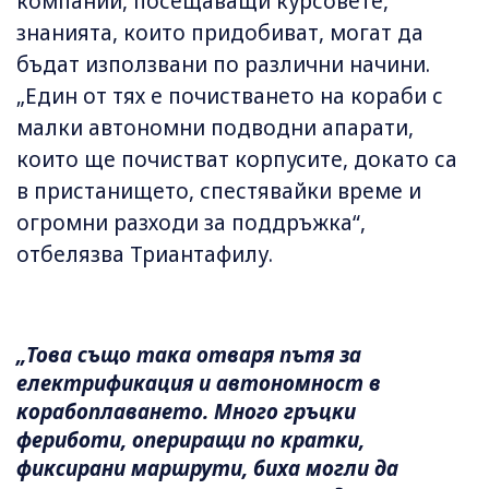
компании, посещаващи курсовете,
знанията, които придобиват, могат да
бъдат използвани по различни начини.
„Един от тях е почистването на кораби с
малки автономни подводни апарати,
които ще почистват корпусите, докато са
в пристанището, спестявайки време и
огромни разходи за поддръжка“,
отбелязва Триантафилу.
„Това също така отваря пътя за
електрификация и автономност в
корабоплаването. Много гръцки
фериботи, опериращи по кратки,
фиксирани маршрути, биха могли да