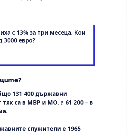
иха с 13% за три месеца. Кои
 3000 евро?
ъците?
бщо 131 400 държавни
т тях са в МВР и МО
, а
61 200 – в
ма
.
жавните служители е 1965