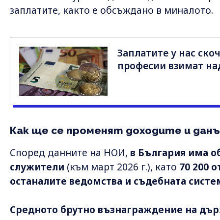
заплатите, както е обсъждано в миналото.
Заплатите у нас скоч
професии взимат над
Как ще се променят доходите и дан
Според данните на НОИ,
в България има о
служители
(към март 2026 г.), като
70 200 о
останалите ведомства и съдебната систе
Средното брутно възнаграждение на дър