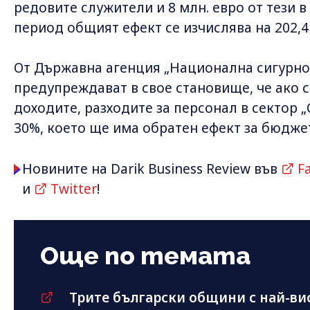
редовите служители и 8 млн. евро от тези 
период общият ефект се изчислява на 202,4 
От Държавна агенция „Национална сигурнос
предупреждават в свое становище, че ако 
доходите, разходите за персонал в сектор 
30%, което ще има обратен ефект за бюдже
Новините на Darik Business Review във
F
и
Twitter
!
Още по темата
Трите български общини с най-ви