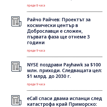
преди 8 часа
Райчо Райчев: Проектът за
космически център в
Доброславци е сложен,
първата фаза ще отнеме 3
години
преди 9 часа
NYSE поздрави Payhawk за $100
млн. приходи. Следващата цел:
$1 млрд. до 2030 г.
преди 9 часа
eCall спаси двама испанци след
катастрофа край Приморско: