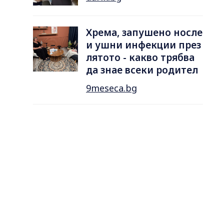
Хрема, запушено носле
и ушни инфекции през
лятотo - какво трябва
да знае всеки родител
9meseca.bg