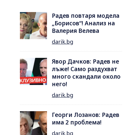
Радев повтаря модела
„Борисов“! Анализ на
Валерия Велева
darik.bg
Явор Дачков: Радев не
лъже! Само раздухват
много скандали около
него!
darik.bg
Георги Лозанов: Радев
има 2 проблема!
darik.bg