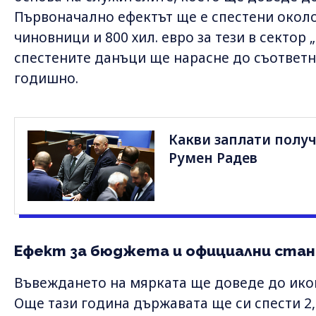
Първоначално ефектът ще е спестени около 
чиновници и 800 хил. евро за тези в сектор „
спестените данъци ще нарасне до съответно 
годишно.
Какви заплати получ
Румен Радев
Ефект за бюджета и официални ста
Въвеждането на мярката ще доведе до ико
Още тази година държавата ще си спести 2,