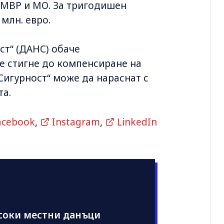
в МВР и МО. За тригодишен
млн. евро.
т“ (ДАНС) обаче
се стигне до компенсиране на
„Сигурност“ може да нараснат с
та.
acebook
,
Instagram
,
LinkedIn
соки местни данъци