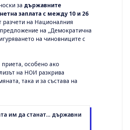
носки за
държавните
етна заплата с между 10 и 26
ат разчети на Националния
о предложение на „Демократична
сигуряването на чиновниците с
 приета, особено ако
ализът на НОИ разкрива
яната, така и за състава на
та им да станат... държавни