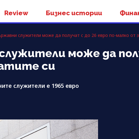
Review
Бизнес истории
Фина
ържавни служители може да получат с до 26 евро по-малко от з
 служители може да пол
латите си
ите служители е 1965 евро