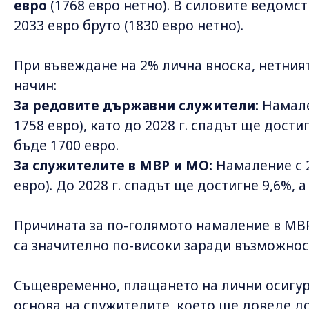
евро
(1768 евро нетно). В силовите ведомс
2033 евро бруто (1830 евро нетно).
При въвеждане на 2% лична вноска, нетния
начин:
За редовите държавни служители:
Намален
1758 евро), като до 2028 г. спадът ще дости
бъде 1700 евро.
За служителите в МВР и МО:
Намаление с 2
евро). До 2028 г. спадът ще достигне 9,6%, 
Причината за по-голямото намаление в МВР
са значително по-високи заради възможнос
Същевременно, плащането на лични осигу
основа на служителите, което ще доведе д