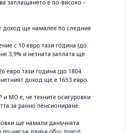
тва заплащането е по-високо –
т доход ще намалее по следния
ие с 10 евро тази година (до
гне 3,9% и нетната заплата ще
6 евро тази година (до 1804
а нетният доход ще е 1653 евро.
 и МО е, че техните осигуровки
тта за ранно пенсиониране.
ровки ще намали данъчната
о по-нисък данък общ доход.