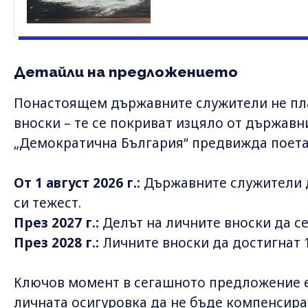
Детайли на предложението
Понастоящем държавните служители не пл
вноски – те се покриват изцяло от държав
„Демократична България“ предвижда поета
От 1 август 2026 г.:
Държавните служители д
си тежест.
През 2027 г.:
Делът на личните вноски да се
През 2028 г.:
Личните вноски да достигнат 
Ключов момент в сегашното предложение е
личната осигуровка да не бъде компенсира