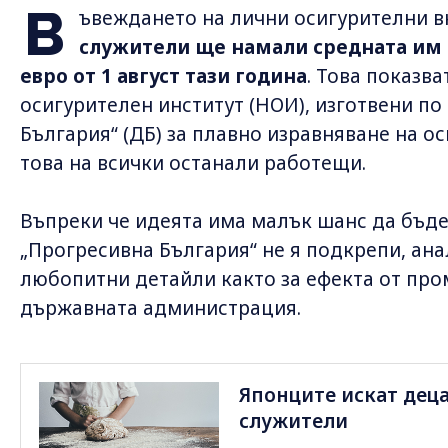
В
ъвеждането на лични осигурителни в
служители ще намали средната им н
евро от 1 август тази година
. Това показв
осигурителен институт (НОИ), изготвени п
България“ (ДБ) за плавно изравняване на о
това на всички останали работещи.
Въпреки че идеята има малък шанс да бъде
„Прогресивна България“ не я подкрепи, ан
любопитни детайли както за ефекта от пром
държавната администрация.
Японците искат деца
служители