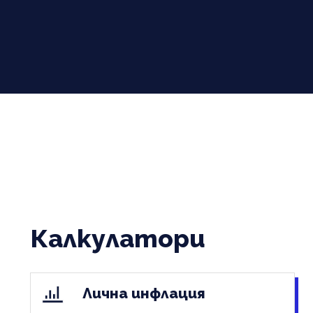
Калкулатори
Лична инфлация