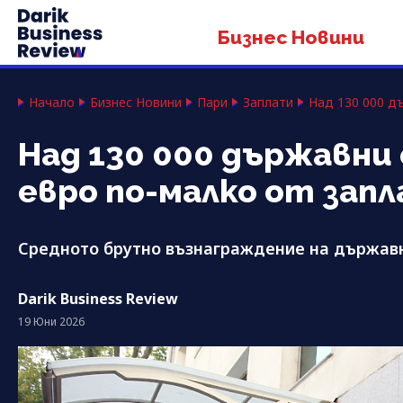
Бизнес Новини
Начало
Бизнес Новини
Пари
Заплати
Над 130 000 д
Над 130 000 държавни
евро по-малко от зап
Средното брутно възнаграждение на държавн
Darik Business Review
19 Юни 2026