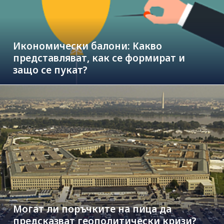
Икономически балони: Какво
представляват, как се формират и
защо се пукат?
Могат ли поръчките на пица да
предсказват геополитически кризи?