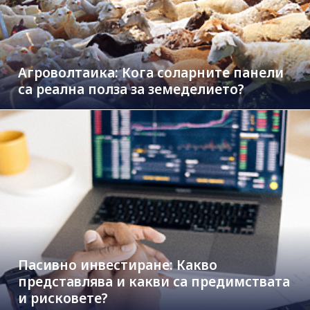
Агроволтаика: Кога соларните панели
са реална полза за земеделието?
Пасивно инвестиране: Какво
представлява и какви са предимствата
и рисковете?