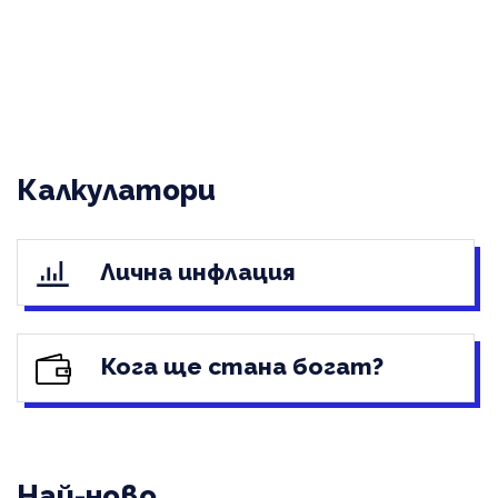
Калкулатори
Лична инфлация
Кога ще стана богат?
Най-ново