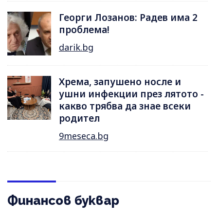
Георги Лозанов: Радев има 2
проблема!
darik.bg
Хрема, запушено носле и
ушни инфекции през лятотo -
какво трябва да знае всеки
родител
9meseca.bg
Финансов буквар