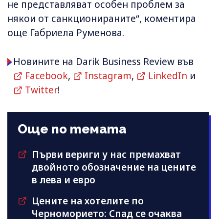
не представляват особен проблем за
някои от санкционираните“, коментира
още Габриела Руменова.
Новините на Darik Business Review във
Facebook
,
Instagram
,
LinkedIn
и
Twitter
!
Още по темата
Първи вериги у нас премахват
двойното обозначение на цените
в лева и евро
Цените на хотелите по
Черноморието: Спад се очаква