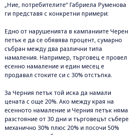
„Ние, потребителите“ Габриела Руменова
ги представя с конкретни примери:
Едно от нарушенията в кампаниите Черен
петък е да се обявява процент, сумарно
събран между два различни типа
намаления. Например, търговец е провел
есенно намаление и един месец е
продавал стоките си с 30% отстъпка.
За Черния петък той иска да намали
цената с още 20%. Ако между края на
есенното намаление и Черния петък няма
разстояние от 30 дни и търговецът събере
механично 30% плюс 20% и посочи 50%