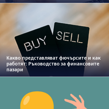
Какво представляват фючърсите и как
работят: Ръководство за финансовите
пазари