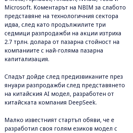
Microsoft. Коментарът на NBIM за слабото
представяне на технологичния сектора
идва, след като продължилите три
седмици разпродажби на акции изтриха
2.7 трлн. долара от пазарна стойност на
компаниите с най-голяма пазарна
капитализация.
Спадът дойде след предизвиканите през
януари разпродажби след представянето
на китайския AI модел, разработен от
китайската компания DeepSeek.
Малко известният стартъп обяви, че е
разработил своя голям езиков модел с