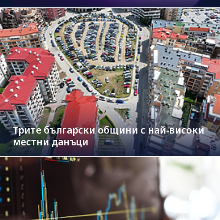
Трите български общини с най-високи
местни данъци