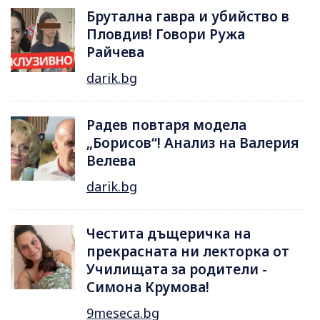
Брутална гавра и убийство в
Пловдив! Говори Ружа
Райчева
darik.bg
Радев повтаря модела
„Борисов“! Анализ на Валерия
Велева
darik.bg
Честита дъщеричка на
прекрасната ни лекторка от
Училищата за родители -
Симона Крумова!
9meseca.bg