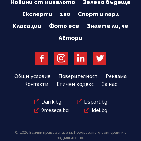
Новини от миналото
Зелено бъдеще
Експерти
100
Спорт и пари
Класации
Фото есе
Знаете ли, че
Автори
Общи условия
Поверителност
Реклама
Контакти
Етичен кодекс
За нас
Darik.bg
Dsport.bg
9meseca.bg
Idei.bg
© 2026 Всички права запазени. Позоваването с хиперлинк е
задължително.