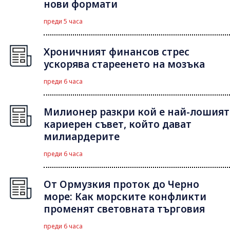
нови формати
преди 5 часа
Хроничният финансов стрес
ускорява стареенето на мозъка
преди 6 часа
Милионер разкри кой е най-лошият
кариерен съвет, който дават
милиардерите
преди 6 часа
От Ормузкия проток до Черно
море: Как морските конфликти
променят световната търговия
преди 6 часа