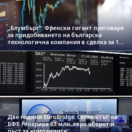
„Блумбърг“: Френски гигант преговаря
за придобиването на българска
технологична компания в сделка за 1.3
млрд. евро
Две години EuroBridge: Сегментът на
БФБ генерира 63 млн. евро оборот и
ръст за компаниите