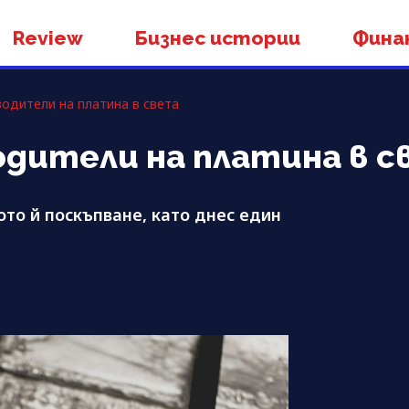
Review
Бизнес истории
Фина
одители на платина в света
дители на платина в с
то й поскъпване, като днес един