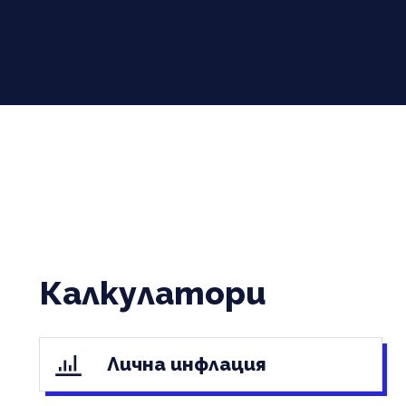
Калкулатори
Лична инфлация