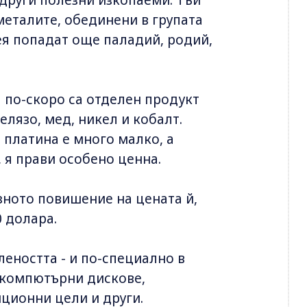
 металите, обединени в групата
ея попадат още паладий, родий,
 а по-скоро са отделен продукт
елязо, мед, никел и кобалт.
платина е много малко, а
, я прави особено ценна.
зното повишение на цената й,
0 долара.
еността - и по-специално в
 компютърни дискове,
иционни цели и други.