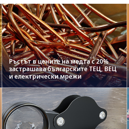
Ръстът в цените на медта с 20%
застрашава българските ТЕЦ, ВЕЦ
и електрически мрежи