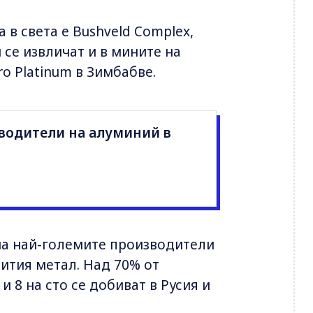
в света е Bushveld Complex,
се извличат и в мините на
aro Platinum в Зимбабве.
водители на алуминий в
 на най-големите производители
бития метал. Над 70% от
и 8 на сто се добиват в Русия и