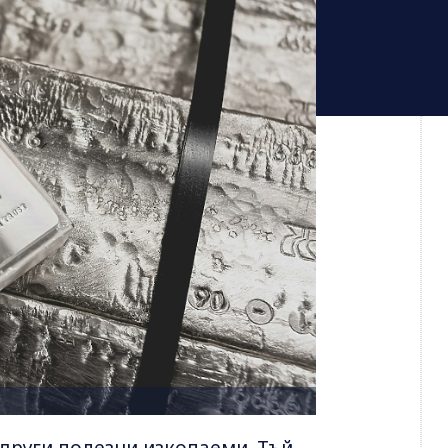
 други полезни изкопаеми. Тъй