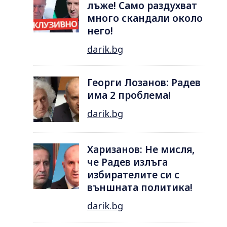
лъже! Само раздухват
много скандали около
него!
darik.bg
Георги Лозанов: Радев
има 2 проблема!
darik.bg
Харизанов: Не мисля,
че Радев излъга
избирателите си с
външната политика!
darik.bg