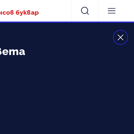
нсов буквар
вета