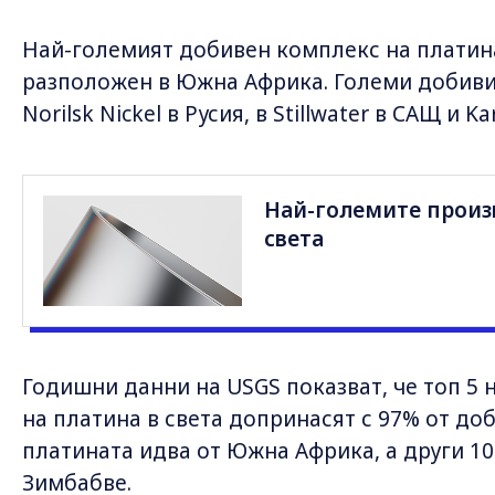
Най-големият добивен комплекс на платина 
разположен в Южна Африка. Големи добиви 
Norilsk Nickel в Русия, в Stillwater в САЩ и K
Най-големите произ
света
Годишни данни на USGS показват, че топ 5
на платина в света допринасят с 97% от до
платината идва от Южна Африка, а други 10 
Зимбабве.