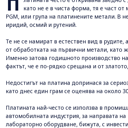
П
като не е в чиста форма, тя е част от
PGM, или група на платинените метали. В н
иридий, осмий и рутений.
Те не се намират в естествен вид в рудите,
от обработката на първични метали, като ж
Именно затова годишното производство на 
фактът, че е по-рядко срещана и от златото
Недостигът на платина допринася за серио
като днес един грам се оценява на около 3
Платината най-често се използва в промишл
автомобилната индустрия, за направата на
лабораторно оборудване, бижута, с инвест