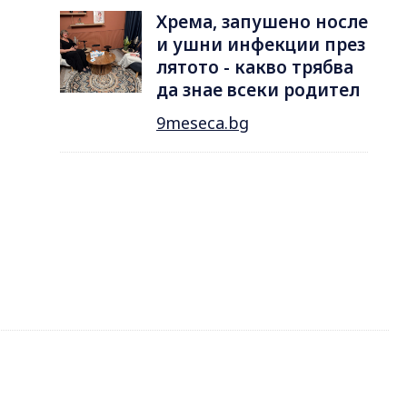
Хрема, запушено носле
и ушни инфекции през
лятотo - какво трябва
да знае всеки родител
9meseca.bg