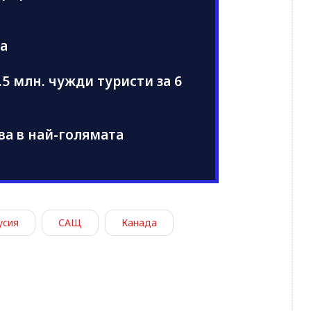
ва
5 млн. чужди туристи за 6
ва в най-голямата
усия
САЩ
Канада