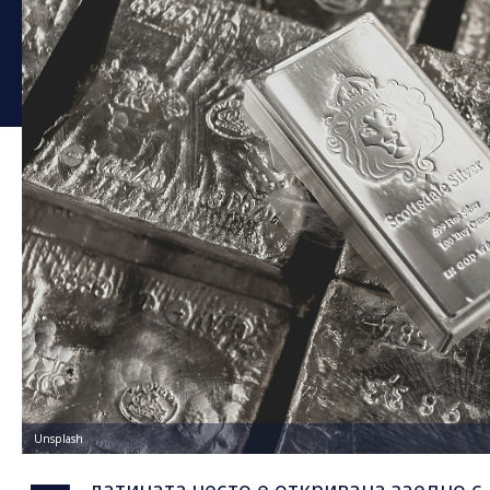
Unsplash
латината често е откривана заедно с