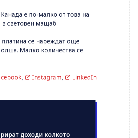
Канада е по-малко от това на
 в световен мащаб.
а платина се нареждат още
Полша. Малко количества се
acebook
,
Instagram
,
LinkedIn
арират доходи колкото