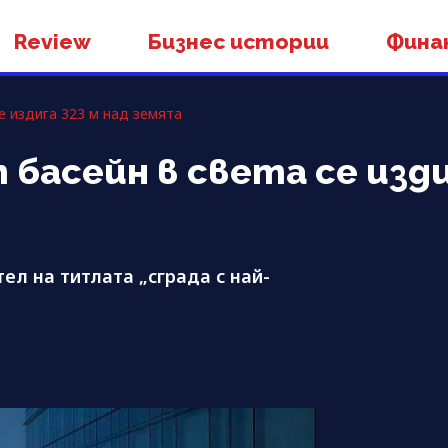
Review
Бизнес истории
Фина
е издига 323 м над земята
басейн в света се изди
тел на титлата „сграда с най-