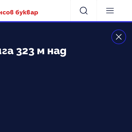
нсов буквар
га 323 м над