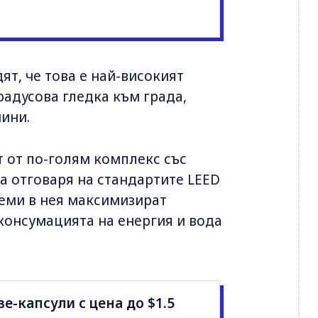
ят, че това е най-високият
радусова гледка към града,
нини.
 от по-голям комплекс със
а отговаря на стандартите LEED
теми в нея максимизират
консумацията на енергия и вода
-капсули с цена до $1.5