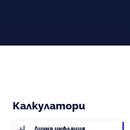
Калкулатори
Лична инфлация