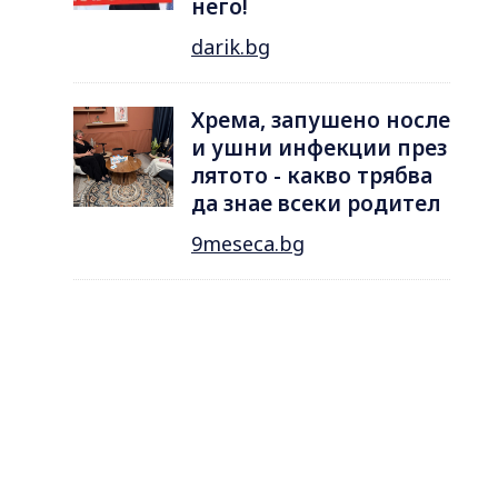
него!
darik.bg
Хрема, запушено носле
и ушни инфекции през
лятотo - какво трябва
да знае всеки родител
9meseca.bg