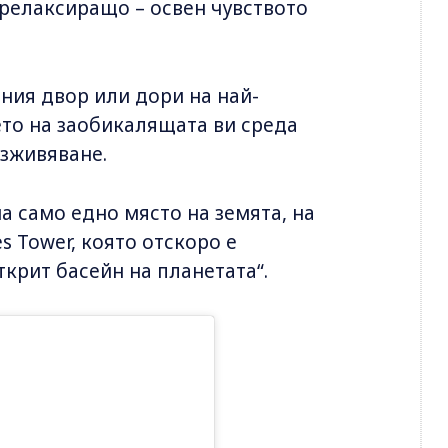
 релаксиращо – освен чувството
дния двор или дори на най-
ето на заобикалящата ви среда
изживяване.
а само едно място на земята, на
es Tower, която отскоро е
ткрит басейн на планетата“.