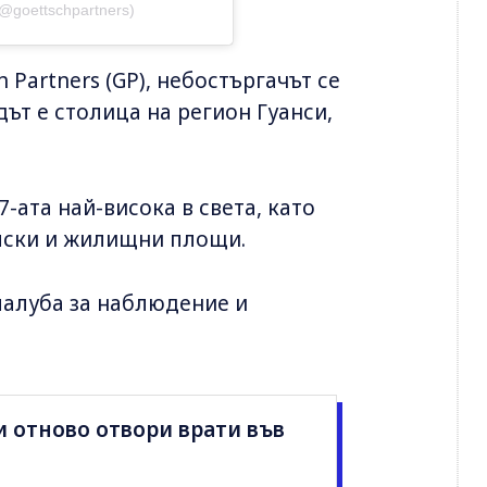
(@goettschpartners)
 Partners (GP), небостъргачът се
дът е столица на регион Гуанси,
7-ата най-висока в света, като
елски и жилищни площи.
палуба за наблюдение и
и отново отвори врати във