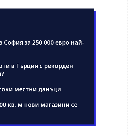
 София за 250 000 евро най-
ти в Гърция с рекорден
и?
соки местни данъци
00 кв. м нови магазини се