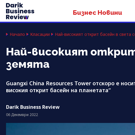
Бизнес Новини
Начало
Класации
Най-високият открит басейн в света с
Най-високият открит 
земята
Guangxi China Resources Tower отскоро е носи
високия открит басейн на планетата“
Darik Business Review
06 Декември 2022