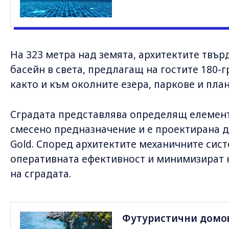
На 323 метра над земята, архитектите твърд
басейн в света, предлагащ на гостите 180-г
както и към околните езера, паркове и пла
Сградата представлява определящ елемент
смесено предназначение и е проектирана д
Gold. Според архитектите механичните сис
оперативната ефективност и минимизират 
на сградата.
Футуристични домове