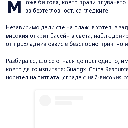
М
оже би това, което прави плуването
за безтегловност, са гледките.
Независимо дали сте на плаж, в хотел, в за
високия открит басейн в света, наблюдени
от прохладния оазис е безспорно приятно 
Разбира се, що се отнася до последното, им
което да го изпитате: Guangxi China Resourc
носител на титлата „сграда с най-високия о