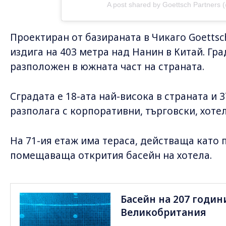
A post shared by Goettsch Partners 
Проектиран от базираната в Чикаго Goettsch
издига на 403 метра над Нанин в Китай. Гра
разположен в южната част на страната.
Сградата е 18-ата най-висока в страната и 3
разполага с корпоративни, търговски, хот
На 71-ия етаж има тераса, действаща като 
помещаваща открития басейн на хотела.
Басейн на 207 годин
Великобритания