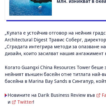
млн. изникват в оке
„Кулата е устойчив отговор на нейния градск
Architectural Digest Травис Соберг, директор
„Сградата интегрира методи за опазване на
дизайн, които засилват нашия ангажимент 
Когато Guangxi China Resources Tower беше
нейният външен басейн отне титлата най-ви
басейна в Marina Bay Sands в Сингапур, кой
Новините на Darik Business Review във
F
и
Twitter
!