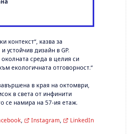
ана
и контекст“, казва за
 и устойчив дизайн в GP.
 околната среда в целия си
към екологичната отговорност.“
 завършена в края на октомври,
сок в света от инфинити
то се намира на 57-ия етаж.
acebook
,
Instagram
,
LinkedIn