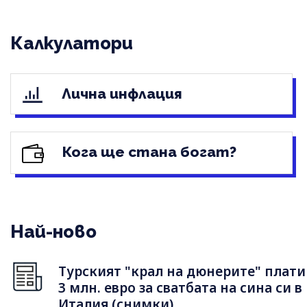
Калкулатори
Лична инфлация
Кога ще стана богат?
Най-ново
Турският "крал на дюнерите" плати
3 млн. евро за сватбата на сина си в
Италия (снимки)