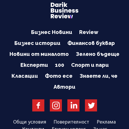
Бизнес Новини
Review
Бизнес истории
Финансов буквар
Новини от миналото
Зелено бъдеще
Експерти
100
Спорт и пари
Класации
Фото есе
Знаете ли, че
Автори
Общи условия
Поверителност
Реклама
Контакти
Етичен кодекс
За нас