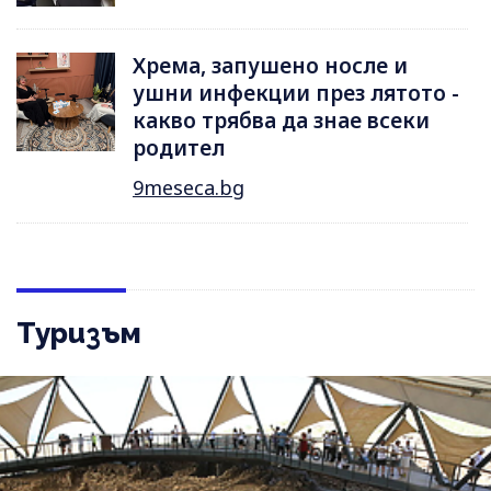
Хрема, запушено носле и
ушни инфекции през лятотo -
какво трябва да знае всеки
родител
9meseca.bg
Туризъм