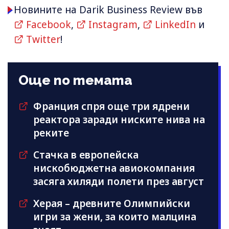
Новините на Darik Business Review във
Facebook
,
Instagram
,
LinkedIn
и
Twitter
!
Още по темата
Франция спря още три ядрени
реактора заради ниските нива на
реките
Стачка в европейска
нискобюджетна авиокомпания
засяга хиляди полети през август
Херая – древните Олимпийски
игри за жени, за които малцина