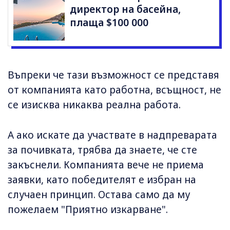
директор на басейна,
плаща $100 000
Въпреки че тази възможност се представя
от компанията като работна, всъщност, не
се изисква никаква реална работа.
А ако искате да участвате в надпреварата
за почивката, трябва да знаете, че сте
закъснели. Компанията вече не приема
заявки, като победителят е избран на
случаен принцип. Остава само да му
пожелаем "Приятно изкарване".