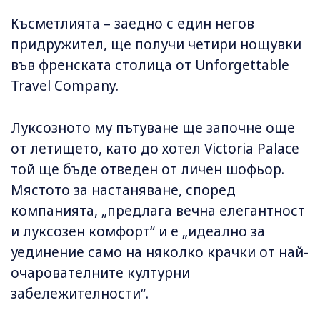
Късметлията – заедно с един негов
придружител, ще получи четири нощувки
във френската столица от Unforgettable
Travel Company.
Луксозното му пътуване ще започне още
от летището, като до хотел Victoria Palace
той ще бъде отведен от личен шофьор.
Мястото за настаняване, според
компанията, „предлага вечна елегантност
и луксозен комфорт“ и е „идеално за
уединение само на няколко крачки от най-
очарователните културни
забележителности“.