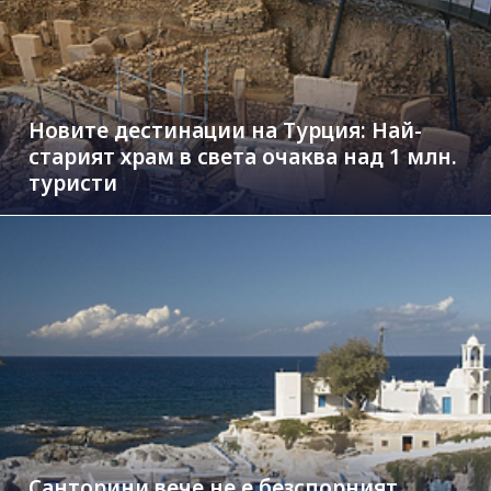
Новите дестинации на Турция: Най-
старият храм в света очаква над 1 млн.
туристи
Санторини вече не е безспорният