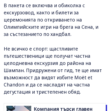
В пакета се включва и обиколка с
екскурзовод, както и билети за
церемонията по откриването на
Олимпийските игри на брега на Сена, и
за състезанието по хандбал.
Не всичко е спорт: щастливите
пътешественици ще получат частна
целодневна екскурзия до района на
Шампан. Придружени от гид, те ще имат
възможност да видят избите Moët et
Chandon и да се насладят на частна
дегустация и тристепенен обяд.
Компания търси главен