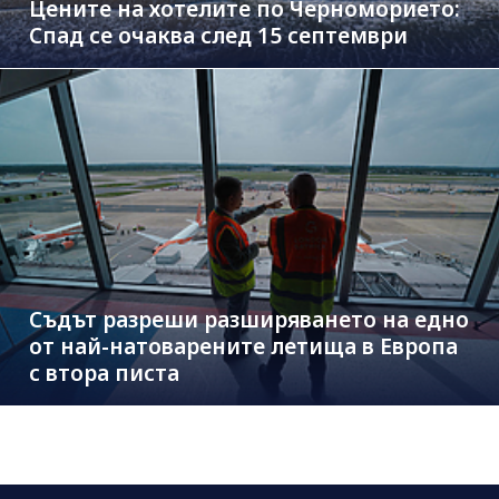
Цените на хотелите по Черноморието:
Спад се очаква след 15 септември
Съдът разреши разширяването на едно
от най-натоварените летища в Европа
с втора писта