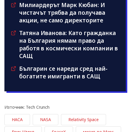
Милиардерът Марк Кюбан: И
чистачът трябва да получава
акции, не само директорите
Татяна Иванова: Като гражданка
на България нямам право да
работя в космически компании в
САЩ
Българин се нареди сред най-
богатите имигранти в САЩ
Източник: Tech Crunch
НАСА
NASA
Relativity Space
Ерик Шмид
SpaceX
мисия до Марс