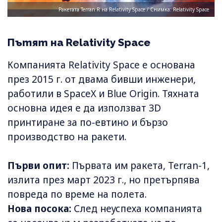
Ракетата Terran R на Relativity Space / Снимка: Relativity Space
Пътят на Relativity Space
Компанията Relativity Space е основана
през 2015 г. от двама бивши инженери,
работили в SpaceX и Blue Origin. Тяхната
основна идея е да използват 3D
принтиране за по-евтино и бързо
производство на ракети.
Първи опит:
Първата им ракета, Terran-1,
излита през март 2023 г., но претърпява
повреда по време на полета.
Нова посока:
След неуспеха компанията