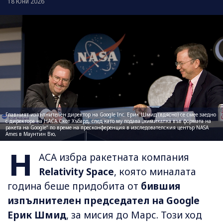
18 Юни 2026
Главният изпълнителен директор на Google Inc. Ерик Шмид (вдясно) се смее заедно
с директора на НАСА Скот Хъбард, след като му подава „химикалка във формата на
ракета на Google“ по време на пресконференция в изследователския център NASA
Ames в Маунтин Вю,
Н
АСА избра ракетната компания
Relativity Space
, която миналата
година беше придобита от
бившия
изпълнителен председател на Google
Ерик Шмид
, за мисия до Марс. Този ход