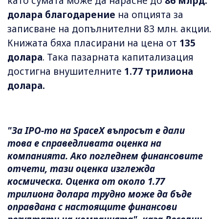
като сумата може да нарасне до
86 млрд.
долара благодарение
на опцията за
записване на допълнителни 83 млн. акции.
Книжата бяха пласирани на цена от
135
долара
. Така пазарната капитализация
достигна внушителните
1.77 трилиона
долара.
"За IPO-то на SpaceX въпросът е дали
това е справедливата оценка на
компанията. Ако погледнем финансовите
отчети, тази оценка изглежда
космическа. Оценка от около 1.77
трилиона долара трудно може да бъде
оправдана с настоящите финансови