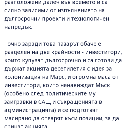
разположени далеч във времето и са
силно зависими от изпълнението на
дългосрочни проекти и технологичен
напредък.
Точно заради това пазарът обаче е
разделен на две крайности - инвеститори,
които купуват дългосрочно и са готови да
държат акцията десетилетия с идея за
колонизация на Марс, и огромна маса от
инвеститори, които ненавиждат Мъск
(особено след политическите му
заигравки в САЩ и съкращенията в
администрацията) и се подготвят
масирано да отварят къси позиции, за да
сринат акцията.