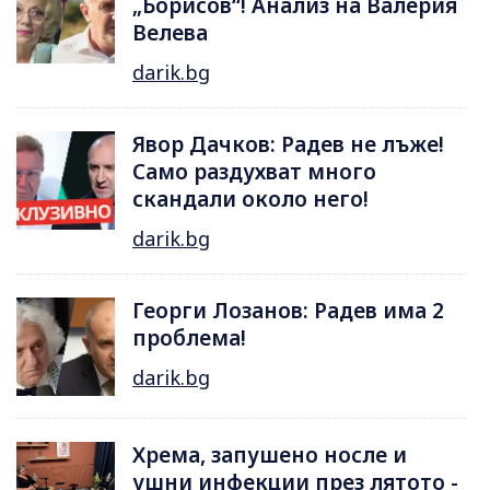
„Борисов“! Анализ на Валерия
Велева
darik.bg
Явор Дачков: Радев не лъже!
Само раздухват много
скандали около него!
darik.bg
Георги Лозанов: Радев има 2
проблема!
darik.bg
Хрема, запушено носле и
ушни инфекции през лятотo -