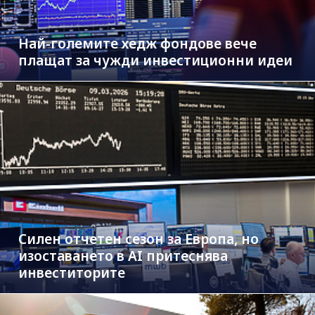
Най-големите хедж фондове вече
плащат за чужди инвестиционни идеи
Силен отчетен сезон за Европа, но
изоставането в AI притеснява
инвеститорите