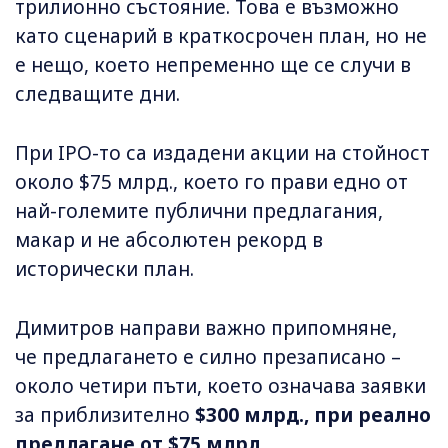
трилионно състояние. Това е възможно
като сценарий в краткосрочен план, но не
е нещо, което непременно ще се случи в
следващите дни.
При IPO-то са издадени акции на стойност
около $75 млрд., което го прави едно от
най-големите публични предлагания,
макар и не абсолютен рекорд в
исторически план.
Димитров направи важно припомняне,
че предлагането е силно презаписано –
около четири пъти, което означава заявки
за приблизително
$300 млрд., при реално
предлагане от $75 млрд.