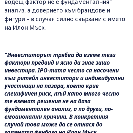
водещ фактор не е фундаменталният
анализ, а доверието към брандове и
фигури – в случая силно свързани с името
на Илон Мъск.
"Инвеститорът трябва да вземе тези
фактори предвид и ясно да знае защо
инвестира. IPO-тата често са насочени
към ритейл инвеститори и индивидуални
участници на пазара, което крие
специфичен риск, тъй като много често
те вземат решения не на база
фундаментален анализ, а по други, по-
емоционални причини. В конкретния
случай това може да се отнася до
голямата фенбаза на Илон Мъск.