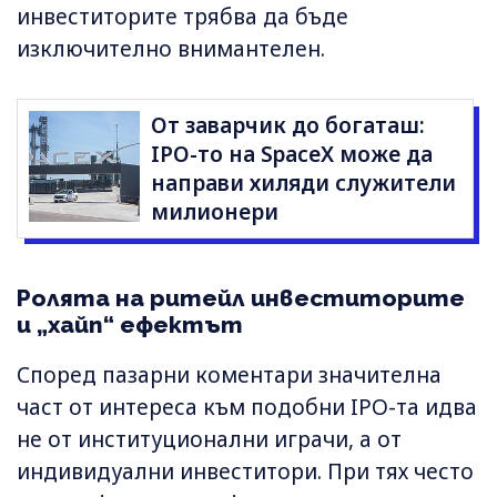
инвеститорите трябва да бъде
изключително внимантелен.
От заварчик до богаташ:
IPO-то на SpaceX може да
направи хиляди служители
милионери
Ролята на ритейл инвеститорите
и „хайп“ ефектът
Според пазарни коментари значителна
част от интереса към подобни IPO-та идва
не от институционални играчи, а от
индивидуални инвеститори. При тях често