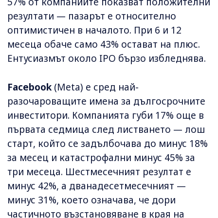
57% от компаниите показват положителни
резултати — пазарът е относително
оптимистичен в началото. При 6 и 12
месеца обаче само 43% остават на плюс.
Ентусиазмът около IPO бързо избледнява.
Facebook
(Meta) е сред най-
разочароващите имена за дългосрочните
инвеститори. Компанията губи 17% още в
първата седмица след листването — лош
старт, който се задълбочава до минус 18%
за месец и катастрофални минус 45% за
три месеца. Шестмесечният резултат е
минус 42%, а дванадесетмесечният —
минус 31%, което означава, че дори
частичното възстановяване в края на