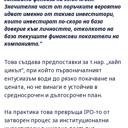
Значителна част от поръчките вероятно
идват именно от такива инвеститори,
които инвестират по-скоро на база
доверие към личността, отколкото на
база текущите финансови показатели на
компанията."
Това създава предпоставки за т.нар. „хайп
цикъл“, при който първоначалният
ентусиазъм води до рязко покачване на
цената, но не винаги е устойчив в
средносрочен и дългосрочен план.
На практика това превръща IPO-то от
затворен процес за институционални