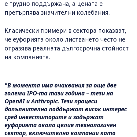
е трудно поддържана, а цената е
претърпява значителни колебания.
Класически примери в сектора показват,
че еуфорията около листването често не
отразява реалната дългосрочна стойност
на компанията.
"В момента има очаквания за още две
големи IPO-та тази година – тези на
OpenAI и Anthropic. Тези процеси
допълнително поддържат висок интерес
сред инвеститорите и задържат
еуфорията около целия технологичен
сектор, включително компании като