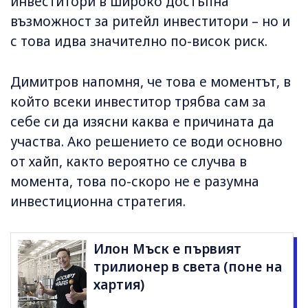
инвеститори в широко достъпна
възможност за ритейл инвеститори – но и
с това идва значително по-висок риск.
Димитров напомня, че това е моментът, в
който всеки инвеститор трябва сам за
себе си да изясни каква е причината да
участва. Ако решението се води основно
от хайп, както вероятно се случва в
момента, това по-скоро не е разумна
инвестиционна стратегия.
Илон Мъск е първият
трилионер в света (поне на
хартия)