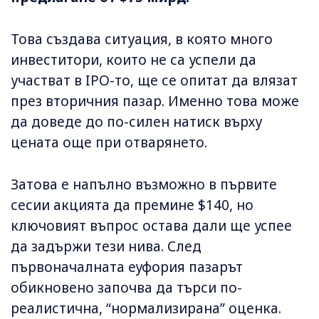
Това създава ситуация, в която много
инвеститори, които не са успели да
участват в IPO-то, ще се опитат да влязат
през вторичния пазар. Именно това може
да доведе до по-силен натиск върху
цената още при отварянето.
Затова е напълно възможно в първите
сесии акцията да премине $140, но
ключовият въпрос остава дали ще успее
да задържи тези нива. След
първоначалната еуфория пазарът
обикновено започва да търси по-
реалистична, “нормализирана” оценка.