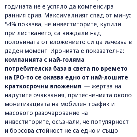
годината не е успяло да компенсира
ранния срив. Максималният спад от минус
54% показва, че инвеститорите, купили
при листването, са виждали над
половината от вложението си да изчезва в
даден момент. Иронията е показателна:
компанията с най-голяма
потребителска база в света по времето
на IPO-то се оказва едно от най-лошите
краткосрочни вложения
— жертва на
надутите очаквания, притесненията около
монетизацията на мобилен трафик и
масовото разочарование на
инвеститорите, осъзнали, че популярност
и борсова стойност не са едно и също