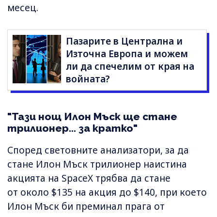
месец.
Пазарите в Централна и
Източна Европа и можем
ли да спечелим от края на
войната?
"Тази нощ Илон Мъск ще стане
трилионер... за кратко"
Според световните анализатори, за да
стане Илон Мъск трилионер наистина
акцията на SpaceX трябва да стане
от около $135 на акция до $140, при което
Илон Мъск би преминал прага от