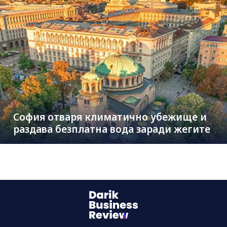
София отваря климатично убежище и
раздава безплатна вода заради жегите