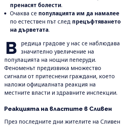
пренасят болести
.
Очаква се
популацията им да намалее
по естествен път след
прецъфтяването
на дърветата
.
В
редица градове у нас се наблюдава
значително увеличение на
популацията на нощни пеперуди.
Феноменът предизвика множество
сигнали от притеснени граждани, което
наложи официалната реакция на
местните власти и здравните инспекции.
Реакцията на властите в Сливен
През последните дни жителите на Сливен