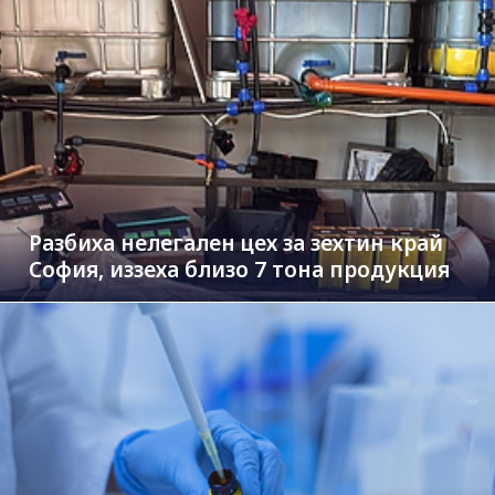
Разбиха нелегален цех за зехтин край
София, иззеха близо 7 тона продукция