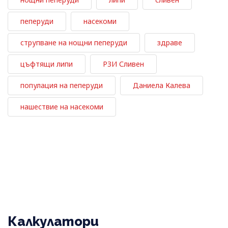
пеперуди
насекоми
струпване на нощни пеперуди
здраве
цъфтящи липи
РЗИ Сливен
популация на пеперуди
Даниела Калева
нашествие на насекоми
Калкулатори