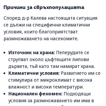
Причини за свръхпопулацията
Според д-р Калева настоящата ситуация
се дължи на специфични климатични
условия, които благоприятстват
размножаването на насекомите.
Източник на храна:
Пеперудите се
струпват около цъфтящите липови
дървета, тъй като там намират храна.
Климатични условия:
Развитието им се
стимулира от микроклимат с висока
влажност и високи температури.
Национален феномен:
Подходящи
условия за размножаването им има в