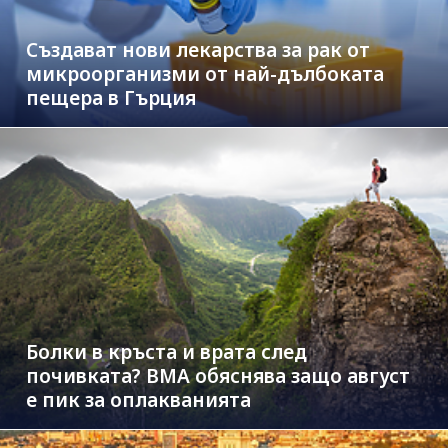
Създават нови лекарства за рак от
микроорганизми от най-дълбоката
пещера в Гърция
Болки в кръста и врата след
почивката? ВМА обяснява защо август
е пик за оплакванията