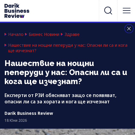
Начало
Бизнес Новини
Здраве
Нашествие на нощни пеперуди у нас: Опасни ли са и кога
ще изчезнат?
Нашествие на нощни
пеперуди у нас: Опасни ли са и
кога ще изчезнат?
Експерти от РЗИ обясняват защо се появяват,
опасни ли са за хората и кога ще изчезнат
Darik Business Review
18 Юни 2026