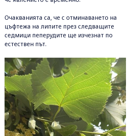
Очакванията са, че с отминаването на
цъфтежа на липите през следващите
седмици пеперудите ще изчезнат по
естествен път.