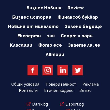
Бизнес Новини
Review
Бизнес истории
Финансов буквар
Новини от миналото
Зелено бъдеще
Експерти
100
Спорт и пари
Класации
Фото есе
Знаете ли, че
Автори
Общи условия
Поверителност
Реклама
Контакти
Етичен кодекс
За нас
Darik.bg
Dsport.bg