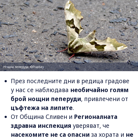
Нощна пеперуда; ©Pixabay
През последните дни в редица градове
у нас се наблюдава
необичайно голям
брой нощни пеперуди
, привлечени от
цъфтежа на липите
.
От Община Сливен и
Регионалната
здравна инспекция
уверяват, че
насекомите не са опасни
за хората и
не