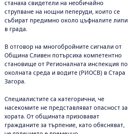
станаха свидетели на необичайно
струпване на нощни пеперуди, които се
събират предимно около цъфналите липи
в града.
В отговор на многобройните сигнали от
Община Сливен потърсиха компетентно
становище от Регионалната инспекция по
околната среда и водите (РИОСВ) в Стара
Загора.
Специалистите са категорични, че
насекомите не представляват опасност за
хората. От общината призовават
гражданите за търпение, като обясняват,
че явлението е временно.