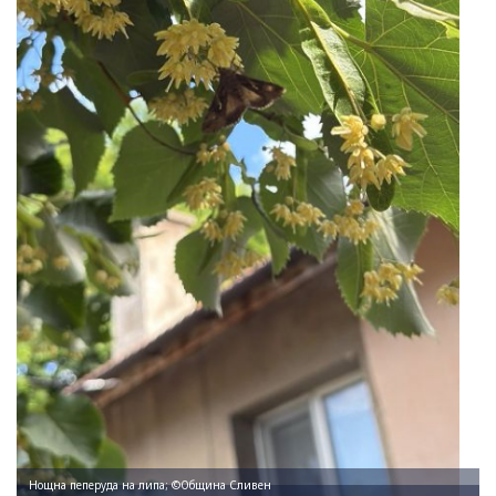
Нощна пеперуда на липа; ©Община Сливен