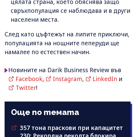
цялата страна, което обяснява защо
свръхпопулация се наблюдава и в други
населени места.
След като цъфтежът на липите приключи,
популацията на нощните пеперуди ще
намалее по естествен начин.
Новините на Darik Business Review във
Facebook
,
Instagram
,
LinkedIn
и
Twitter
!
Още по темата
357 тона праскови при капацитет
230: Рекордна реколта блокира