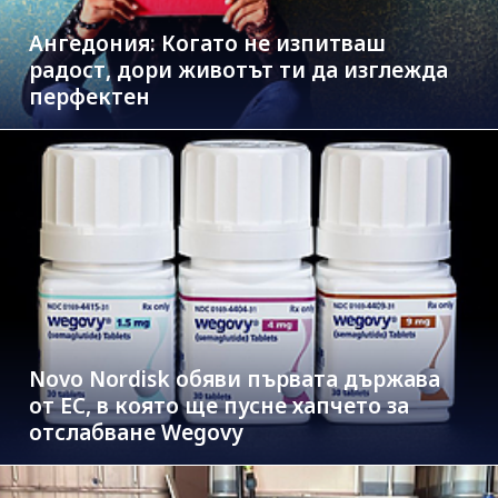
Ангедония: Когато не изпитваш
радост, дори животът ти да изглежда
перфектен
Novo Nordisk обяви първата държава
от ЕС, в която ще пусне хапчето за
отслабване Wegovy