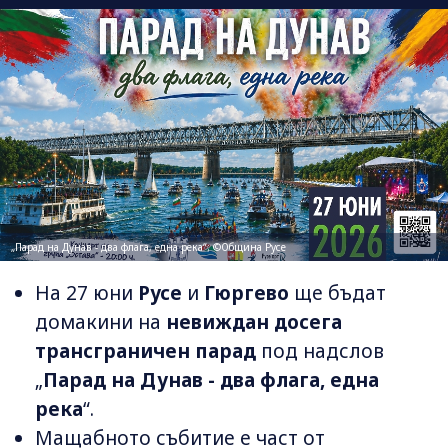
„Парад на Дунав - два флага, една река“; ©Община Русе
На 27 юни
Русе
и
Гюргево
ще бъдат
домакини на
невиждан досега
трансграничен парад
под надслов
„
Парад на Дунав - два флага, една
река
“.
Мащабното събитие е част от