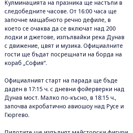
Кулминацията на празника ще настъпи в
следобедните часове. От 16:00 часа ще
започне мащабното речно дефиле, в
което се очаква да се включат над 200
лодки и джетове, изпълвайки река Дунав
с движение, цвят и музика. Официалните
гости ще бъдат посрещнати на борда на
кораб „София“.
Официалният старт на парада ще бъде
даден в 17:15 ч. с дневни фойерверки над
Дунав мост. Малко по-късно, в 18:15 ч.,
започва акробатично авиошоу над Русе и
Гюргево.
Пилотите ще изпълнят майсторски фигури