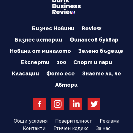
Бизнес Новини
Review
Бизнес истории
Финансов буквар
Новини от миналото
Зелено бъдеще
Експерти
100
Спорт и пари
Класации
Фото есе
Знаете ли, че
Автори
Общи условия
Поверителност
Реклама
Контакти
Етичен кодекс
За нас