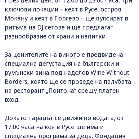
През целия ден, от 12:00 до 23:00 часа, три
ключови локации – кеят в Русе, остров
Мокану и кеят в Гюргево – ще пулсират в
ритъма на DJ сетове и ще предлагат
разнообразие от храни и напитки.
За ценителите на виното е предвидена
специална дегустация на български и
румънски вина под надслов Wine Without
Borders, която ще се проведе на палубата
на ресторант „Понтона“ срещу платен
вход.
Докато парадът се движи по водата, от
17:00 часа на кея в Русе ще има и
специална програма за деца. Фондация