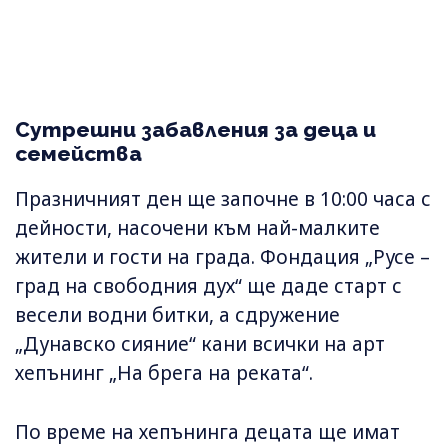
Сутрешни забавления за деца и
семейства
Празничният ден ще започне в 10:00 часа с
дейности, насочени към най-малките
жители и гости на града. Фондация „Русе –
град на свободния дух“ ще даде старт с
весели водни битки, а сдружение
„Дунавско сияние“ кани всички на арт
хепънинг „На брега на реката“.
По време на хепънинга децата ще имат