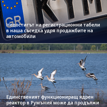
Недостигът на регистрационни табели
в наша съседка удря продажбите на
автомобили
Единственият функциониращ ядрен
реактор в Румъния може да продължи