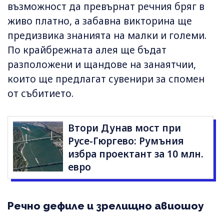
възможност да превърнат речния бряг в
живо платно, а забавна викторина ще
предизвика знанията на малки и големи.
По крайбрежната алея ще бъдат
разположени и щандове на занаятчии,
които ще предлагат сувенири за спомен
от събитието.
Втори Дунав мост при
Русе-Гюргево: Румъния
избра проектант за 10 млн.
евро
Речно дефиле и зрелищно авиошоу