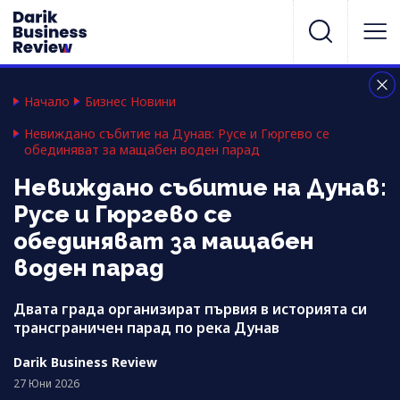
Начало
Бизнес Новини
Невиждано събитие на Дунав: Русе и Гюргево се
обединяват за мащабен воден парад
Невиждано събитие на Дунав:
Русе и Гюргево се
обединяват за мащабен
воден парад
Двата града организират първия в историята си
трансграничен парад по река Дунав
Darik Business Review
27 Юни 2026