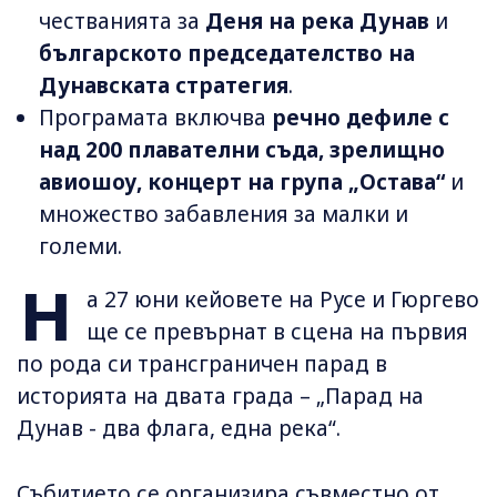
честванията за
Деня на река Дунав
и
българското председателство на
Дунавската стратегия
.
Програмата включва
речно дефиле с
над 200 плавателни съда, зрелищно
авиошоу, концерт на група „Остава“
и
множество забавления за малки и
големи.
Н
а 27 юни кейовете на Русе и Гюргево
ще се превърнат в сцена на първия
по рода си трансграничен парад в
историята на двата града – „Парад на
Дунав - два флага, една река“.
Събитието се организира съвместно от