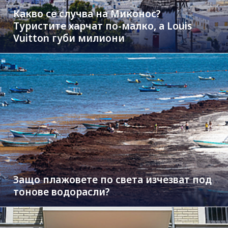
Какво се случва на Миконос?
Туристите харчат по-малко, а Louis
Vuitton губи милиони
Защо плажовете по света изчезват под
тонове водорасли?