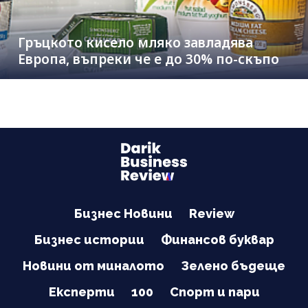
Гръцкото кисело мляко завладява
Европа, въпреки че е до 30% по-скъпо
Бизнес Новини
Review
Бизнес истории
Финансов буквар
Новини от миналото
Зелено бъдеще
Експерти
100
Спорт и пари