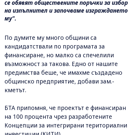
се обявят обществените поръчки за избор
на изпълнител и започваме изграждането
му".
По думите му много общини са
кандидатствали по програмата за
финансиране, но малко са спечелили
възможност за такова. Едно от нашите
предимства беше, че имахме създадено
общинско предприятие, добави зам.-
кметът.
БТА припомня, че проектът е финансиран
на 100 процента чрез разработените
Концепции за интегрирани териториални
инвестиции (КИТИ).