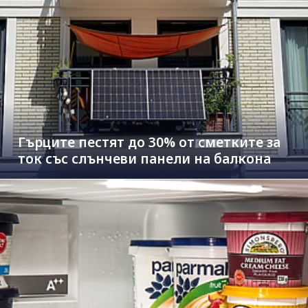
Гърците пестят до 30% от сметките за
ток със слънчеви панели на балкона