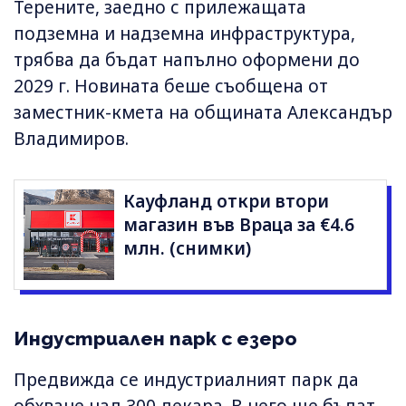
Терените, заедно с прилежащата
подземна и надземна инфраструктура,
трябва да бъдат напълно оформени до
2029 г. Новината беше съобщена от
заместник-кмета на общината Александър
Владимиров.
Кауфланд откри втори
магазин във Враца за €4.6
млн. (снимки)
Индустриален парк с езеро
Предвижда се индустриалният парк да
обхване над 300 декара. В него ще бъдат