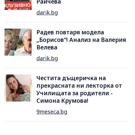
Райчева
darik.bg
Радев повтаря модела
„Борисов“! Анализ на Валерия
Велева
darik.bg
Честита дъщеричка на
прекрасната ни лекторка от
Училищата за родители -
Симона Крумова!
9meseca.bg