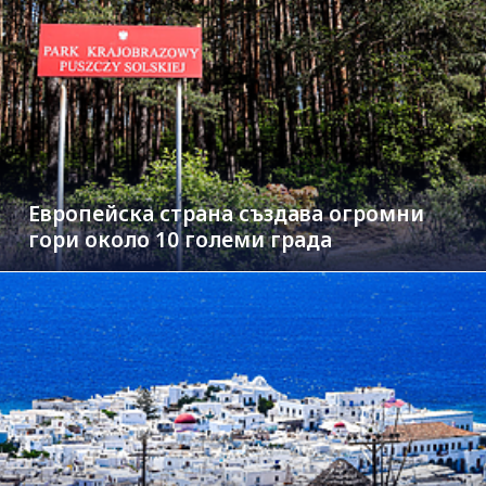
Европейска страна създава огромни
гори около 10 големи града