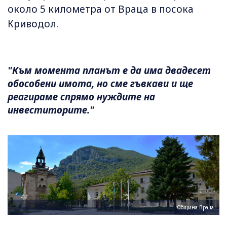
около 5 километра от Враца в посока
Криводол.
"Към момента планът е да има двадесет
обособени имота, но сме гъвкави и ще
реагираме спрямо нуждите на
инвеститорите."
Община Враца