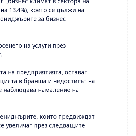
л „бизнес климат в сектора на
 на 13.4%), което се дължи на
мениджърите за бизнес
сенето на услуги през
.
а на предприятията, остават
цията в бранша и недостигът на
се наблюдава намаление на
 мениджърите, които предвиждат
се увеличат през следващите