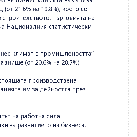
(от 21.6% на 19.8%), което се
 строителството, търговията на
 на Националния статистически
изнес климат в промишлеността“
внище (от 20.6% на 20.7%).
стоящата производствена
анията им за дейността през
гът на работна сила
и за развитието на бизнеса.