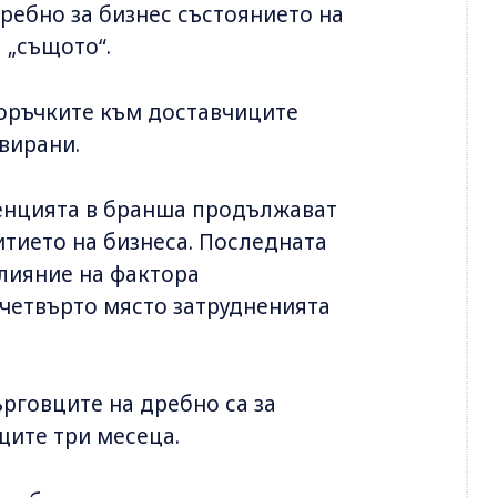
ребно за бизнес състоянието на
 „същото“.
поръчките към доставчиците
вирани.
енцията в бранша продължават
итието на бизнеса. Последната
влияние на фактора
 четвърто място затрудненията
рговците на дребно са за
щите три месеца.