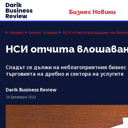
Бизнес Новини
Начало
Бизнес Новини
НСИ отчита влошаване на бизне
НСИ отчита влошаване
Спадът се дължи на неблагоприятния бизнес 
търговията на дребно и сектора на услугите
Darik Business Review
29 Декември 2023