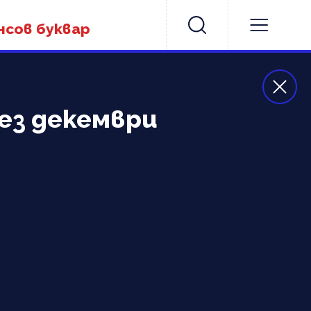
нсов буквар
ез декември