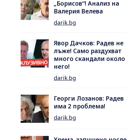
„Борисов“! Анализ на
Валерия Велева
darik.bg
Явор Дачков: Радев не
лъже! Само раздухват
много скандали около
него!
darik.bg
Георги Лозанов: Радев
има 2 проблема!
darik.bg
Хрема, запушено носле