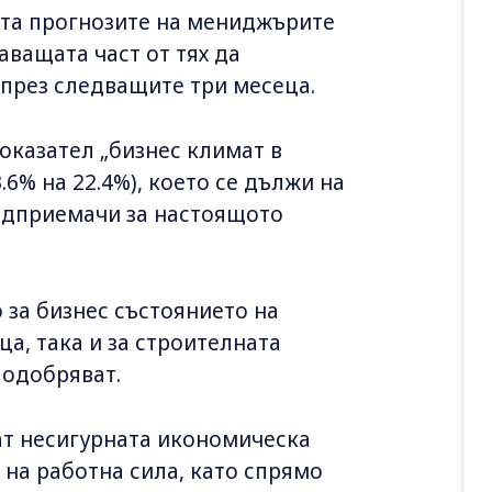
та прогнозите на мениджърите
аващата част от тях да
през следващите три месеца.
оказател „бизнес климат в
.6% на 22.4%), което се дължи на
едприемачи за настоящото
за бизнес състоянието на
а, така и за строителната
подобряват.
ат несигурната икономическа
 на работна сила, като спрямо