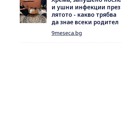
и ушни инфекции през
лятотo - какво трябва
да знае всеки родител
9meseca.bg