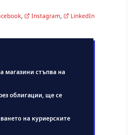
acebook
,
Instagram
,
LinkedIn
а магазини стъпва на
рез облигации, ще се
пването на куриерските