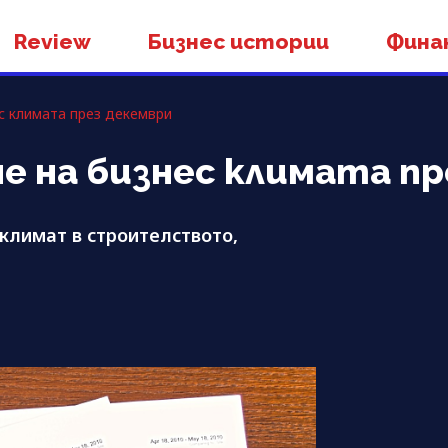
Review
Бизнес истории
Фина
с климата през декември
 на бизнес климата пр
климат в строителството,