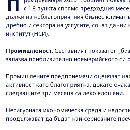
П
с 1.8 пункта спрямо предходния месец 
дължи на неблагоприятния бизнес климат в
дребно и сектора на услугите, сочат данни
институт (НСИ).
Промишленост
. Съставният показател „б
запазва приблизително ноемврийското си ра
Промишлените предприемачи оценяват на
активност като благоприятна, докато очакв
следващите три месеца са леко влошени.
Несигурната икономическа среда и недости
продължават да бъдат най-сериозните пречк