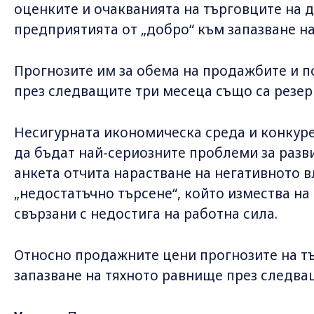
оценките и очакванията на търговците на д
предприятията от „добро“ към запазване на
Прогнозите им за обема на продажбите и 
през следващите три месеца също са резер
Несигурната икономическа среда и конкур
да бъдат най-сериозните проблеми за разв
анкета отчита нарастване на негативното 
„недостатъчно търсене“, който измества на
свързани с недостига на работна сила.
Относно продажните цени прогнозите на тъ
запазване на тяхното равнище през следва