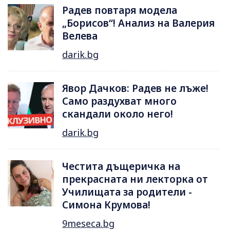
Радев повтаря модела
„Борисов“! Анализ на Валерия
Велева
darik.bg
Явор Дачков: Радев не лъже!
Само раздухват много
скандали около него!
darik.bg
Честита дъщеричка на
прекрасната ни лекторка от
Училищата за родители -
Симона Крумова!
9meseca.bg