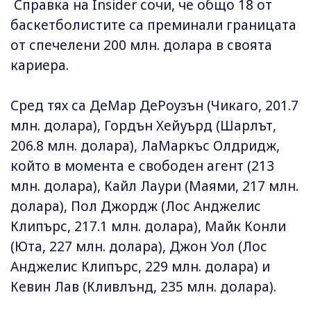
Справка на Insider сочи, че общо 18 от
баскетболистите са преминали границата
от спечелени 200 млн. долара в своята
кариера.
Сред тях са ДеМар ДеРоузън (Чикаго, 201.7
млн. долара), Гордън Хейуърд (Шарлът,
206.8 млн. долара), ЛаМаркъс Олдридж,
който в момента е свободен агент (213
млн. долара), Кайл Лаури (Маями, 217 млн.
долара), Пол Джордж (Лос Анджелис
Клипърс, 217.1 млн. долара), Майк Конли
(Юта, 227 млн. долара), Джон Уол (Лос
Анджелис Клипърс, 229 млн. долара) и
Кевин Лав (Кливлънд, 235 млн. долара).