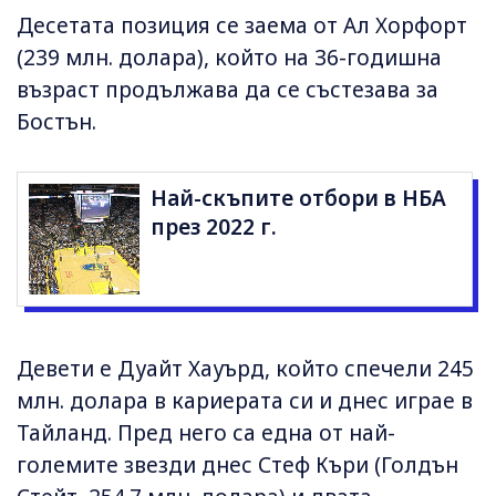
Десетата позиция се заема от Ал Хорфорт
(239 млн. долара), който на 36-годишна
възраст продължава да се състезава за
Бостън.
Най-скъпите отбори в НБА
през 2022 г.
Девети е Дуайт Хауърд, който спечели 245
млн. долара в кариерата си и днес играе в
Тайланд. Пред него са една от най-
големите звезди днес Стеф Къри (Голдън