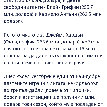
Стейт, 254.7 млн. долара) и двата
свободни агенти - Блейк Грифин (255.7
млн. долара) и Кармело Антъни (262.5 млн.
долара).
Петото място е за Джеймс Хардън
(Филаделфия, 268.6 млн. долара), който в
началото на сезона се отказа от 15 млн.
долара, за да даде възможност на тима си
да привлече по-качествени играчи.
Днес Ръсел Уестбрук е един от най-добре
платените играчи в лигата. Рекордьорът
по трипъл-дабли (повече от 10 точки,
борси и асистенции) ще получи 47 млн.
долара този сезон, който му е последен от