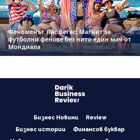
Феноменът Лас Вегас: Магнит за
футболни фенове без нито един мач от
Мондиала
Бизнес Новини
Review
Бизнес истории
Финансов буквар