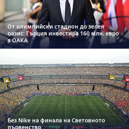
От олимпийски стадион до зелен
оазис: Гърция инвестира 160 млн. евро
в ОАКА
Без Nike на финала на Световното
първенство