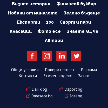
Бизнес истории
Финансов буквар
Новини от миналото
Зелено бъдеще
Експерти
100
Спорт и пари
Класации
Фото есе
Знаете ли, че
Автори
Общи условия
Поверителност
Реклама
Контакти
Етичен кодекс
За нас
Darik.bg
Dsport.bg
9meseca.bg
Idei.bg