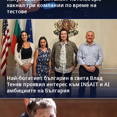
хакнал три компании по време на
тестове
Най-богатият българин в света Влад
Тенев проявил интерес към INSAIT и AI
амбициите на България