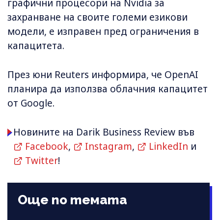
графични процесори на Nvidia за
захранване на своите големи езикови
модели, е изправен пред ограничения в
капацитета.
През юни Reuters информира, че OpenAI
планира да използва облачния капацитет
от Google.
Новините на Darik Business Review във
Facebook
,
Instagram
,
LinkedIn
и
Twitter
!
Още по темата