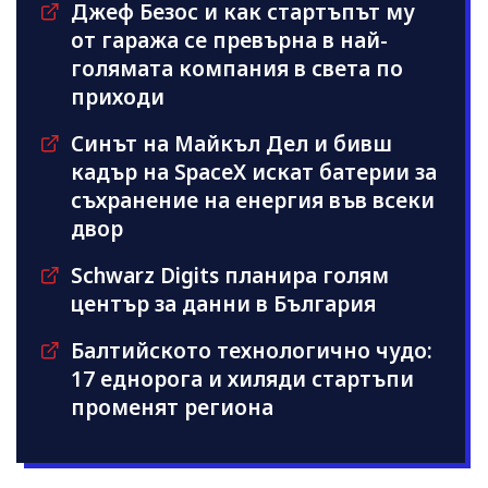
Джеф Безос и как стартъпът му
от гаража се превърна в най-
голямата компания в света по
приходи
Синът на Майкъл Дeл и бивш
кадър на SpaceX искат батерии за
съхранение на енергия във всеки
двор
Schwarz Digits планира голям
център за данни в България
Балтийското технологично чудо:
17 еднорога и хиляди стартъпи
променят региона