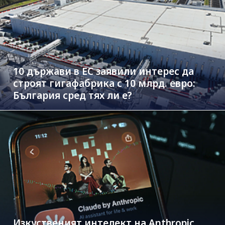
10 държави в ЕС заявили интерес да
строят гигафабрика с 10 млрд. евро:
България сред тях ли е?
Изкуственият интелект на Anthropic