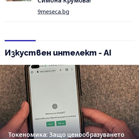
Симона Крумова!
9meseca.bg
Изкуствен интелект - AI
Токеномика: Защо ценообразуването