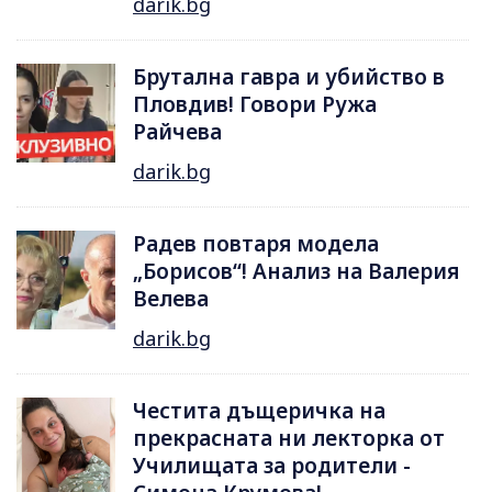
darik.bg
Брутална гавра и убийство в
Пловдив! Говори Ружа
Райчева
darik.bg
Радев повтаря модела
„Борисов“! Анализ на Валерия
Велева
darik.bg
Честита дъщеричка на
прекрасната ни лекторка от
Училищата за родители -