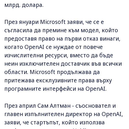
млрд. долара.
През януари Microsoft заяви, че се е
съгласила да премине към модел, който
предоставя право на първи отказ винаги,
когато OpenAI се нуждае от повече
изчислителни ресурси, вместо да бъде
неин изключителен доставчик във всички
области. Microsoft продължава да
притежава ексклузивните права върху
програмните интерфейси на OpenAI.
През април Сам Алтман - съосновател и
главен изпълнителен директор на OpenAI,
заяви, че стартъпът, който използва