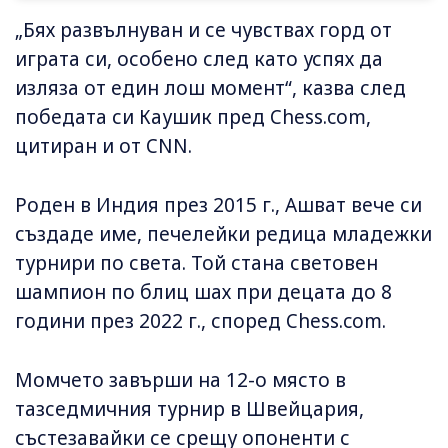
„Бях развълнуван и се чувствах горд от
играта си, особено след като успях да
изляза от един лош момент“, казва след
победата си Каушик пред Chess.com,
цитиран и от CNN.
Роден в Индия през 2015 г., Ашват вече си
създаде име, печелейки редица младежки
турнири по света. Той стана световен
шампион по блиц шах при децата до 8
години през 2022 г., според Chess.com.
Момчето завърши на 12-о място в
тазседмичния турнир в Швейцария,
състезавайки се срещу опоненти с