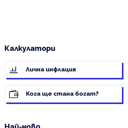
Калкулатори
Лична инфлация
Кога ще стана богат?
Най-ново