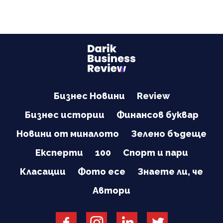
Бизнес Новини
Review
Бизнес истории
Финансов буквар
Новини от миналото
Зелено бъдеще
Експерти
100
Спорт и пари
Класации
Фото есе
Знаете ли, че
Автори