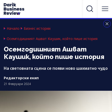
Начало
Бизнес истории
Осемгодишният Ашват Каушик, който пише история
Осемгодишният Ашват
Каушик, който пише история
На световната сцена се появи ново шахматно чудо
Редакторски екип
21 Февруари 2024