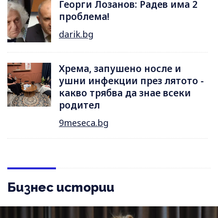
Георги Лозанов: Радев има 2
проблема!
darik.bg
Хрема, запушено носле и
ушни инфекции през лятотo -
какво трябва да знае всеки
родител
9meseca.bg
Бизнес истории