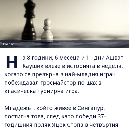
Pixabay
Н
а 8 години, 6 месеца и 11 дни Ашват
Каушик влезе в историята в неделя,
когато се превърна в най-младия играч,
побеждавал гросмайстор по шах в
класическа турнирна игра.
Младежът, който живее в Сингапур,
постигна това, след като победи 37-
годишния поляк Яцек Стопа в четвъртия