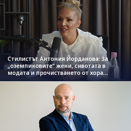
Стилистът Антония Йорданова: За
„оземпиковите“ жени, сивотата в
модата и прочистването от хора
паразити