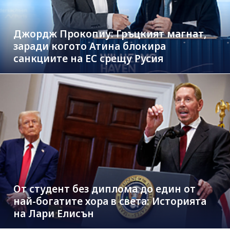
Джордж Прокопиу: Гръцкият магнат,
заради когото Атина блокира
санкциите на ЕС срещу Русия
От студент без диплома до един от
най-богатите хора в света: Историята
на Лари Елисън