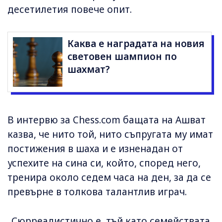
десетилетия повече опит.
Каква е наградата на новия
световен шампион по
шахмат?
В интервю за Chess.com бащата на Ашват
казва, че нито той, нито съпругата му имат
постижения в шаха и е изненадан от
успехите на сина си, който, според него,
тренира около седем часа на ден, за да се
превърне в толкова талантлив играч.
„Сюрреалистично е, тъй като семействата