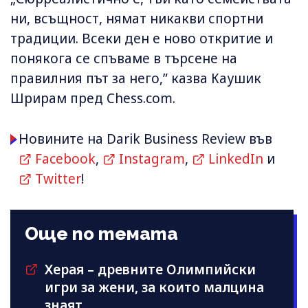
ни, всъщност, нямат никакви спортни
традиции. Всеки ден е ново откритие и
понякога се спъваме в търсене на
правилния път за него,” казва Каушик
Шрирам пред Chess.com.
Новините на Darik Business Review във
Facebook
,
Instagram
,
LinkedIn
и
Twitter
!
Още по темата
Херая – древните Олимпийски
игри за жени, за които малцина
знаят