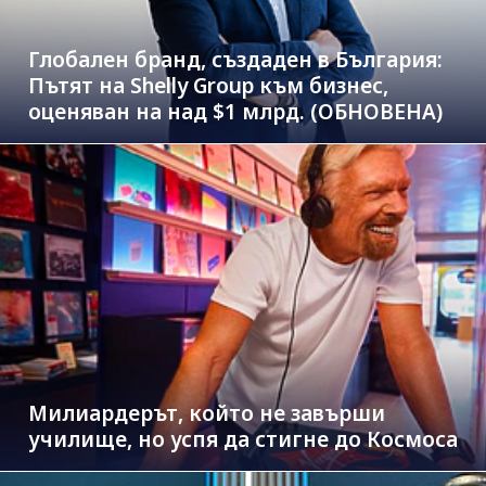
Глобален бранд, създаден в България:
Пътят на Shelly Group към бизнес,
оценяван на над $1 млрд. (ОБНОВЕНА)
Милиардерът, който не завърши
училище, но успя да стигне до Космоса