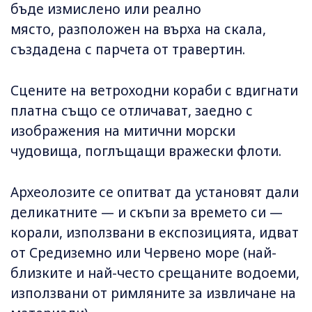
бъде измислено или реално
място, разположен на върха на скала,
създадена с парчета от травертин.
Сцените на ветроходни кораби с вдигнати
платна също се отличават, заедно с
изображения на митични морски
чудовища, поглъщащи вражески флоти.
Археолозите се опитват да установят дали
деликатните — и скъпи за времето си —
корали, използвани в експозицията, идват
от Средиземно или Червено море (най-
близките и най-често срещаните водоеми,
използвани от римляните за извличане на