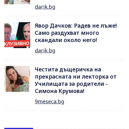
darik.bg
Явор Дачков: Радев не лъже!
Само раздухват много
скандали около него!
darik.bg
Честита дъщеричка на
прекрасната ни лекторка от
Училищата за родители -
Симона Крумова!
9meseca.bg