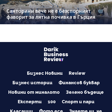
Санторини вече не е безспорният
фаворит за лятна почивка в Гърция
Бизнес Новини
Review
Бизнес истории
Финансов буквар
Новини от миналото
Зелено бъдеще
Експерти
100
Спорт и пари
Класации
Фото есе
Знаете ли, че