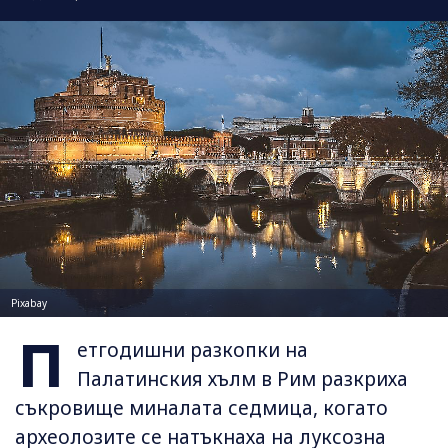
Pixabay
П
етгодишни разкопки на
Палатинския хълм в Рим разкриха
съкровище миналата седмица, когато
археолозите се натъкнаха на луксозна