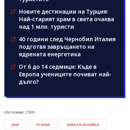
Новите дестинации на Турция:
Най-старият храм в света очаква
над 1 млн. туристи
40 години след Чернобил Италия
подготвя завръщането на
ядрената енергетика
От 6 до 14 седмици: Къде в
Европа учениците почиват най-
дълго?
Източник: CNN
рим
италия
римска мозайка