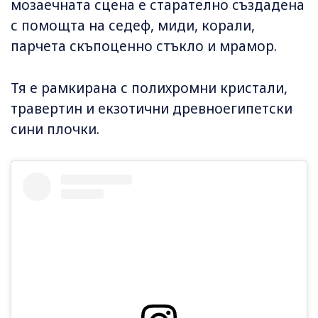
мозаечната сцена е старателно създадена
с помощта на седеф, миди, корали,
парчета скъпоценно стъкло и мрамор.
Тя е рамкирана с полихромни кристали,
травертин и екзотични древноегипетски
сини плочки.