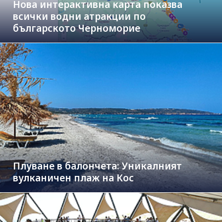
Нова интерактивна карта показва
всички водни атракции по
българското Черноморие
Плуване в балончета: Уникалният
вулканичен плаж на Кос