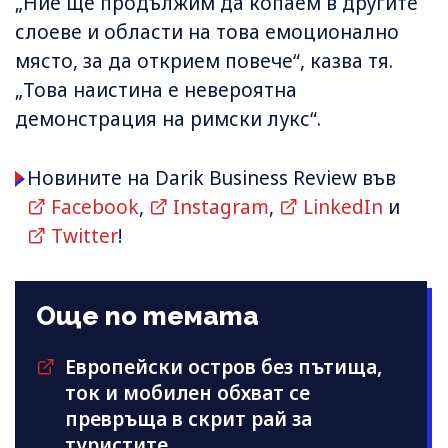
„Ние ще продължим да копаем в другите
слоеве и области на това емоционално
място, за да открием повече“, казва тя.
„Това наистина е невероятна
демонстрация на римски лукс“.
Новините на Darik Business Review във
Facebook
,
Instagram
,
LinkedIn
и
Twitter
!
Още по темата
Европейски остров без пътища,
ток и мобилен обхват се
превръща в скрит рай за
туристите