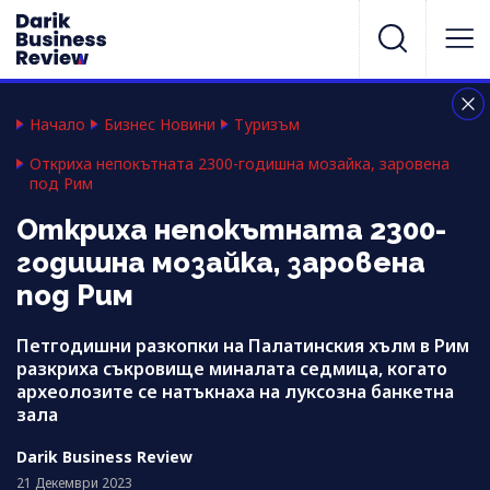
Начало
Бизнес Новини
Туризъм
Откриха непокътната 2300-годишна мозайка, заровена
под Рим
Откриха непокътната 2300-
годишна мозайка, заровена
под Рим
Петгодишни разкопки на Палатинския хълм в Рим
разкриха съкровище миналата седмица, когато
археолозите се натъкнаха на луксозна банкетна
зала
Darik Business Review
21 Декември 2023