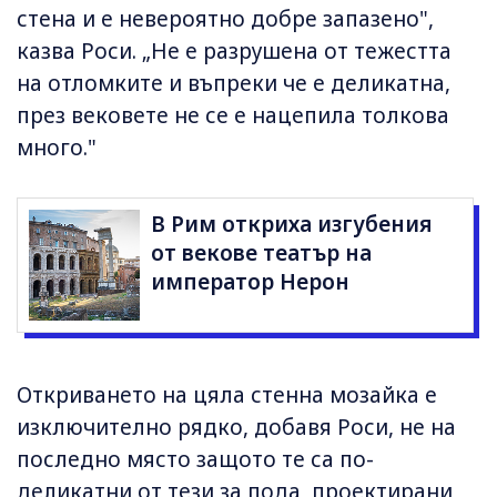
стена и е невероятно добре запазено",
казва Роси. „Не е разрушена от тежестта
на отломките и въпреки че е деликатна,
през вековете не се е нацепила толкова
много."
В Рим откриха изгубения
от векове театър на
император Нерон
Откриването на цяла стенна мозайка е
изключително рядко, добавя Роси, не на
последно място защото те са по-
деликатни от тези за пода, проектирани