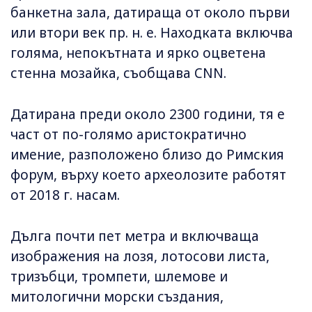
банкетна зала, датираща от около първи
или втори век пр. н. е. Находката включва
голяма, непокътната и ярко оцветена
стенна мозайка, съобщава CNN.
Датирана преди около 2300 години, тя е
част от по-голямо аристократично
имение, разположено близо до Римския
форум, върху което археолозите работят
от 2018 г. насам.
Дълга почти пет метра и включваща
изображения на лозя, лотосови листа,
тризъбци, тромпети, шлемове и
митологични морски създания,