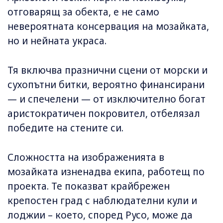
отговарящ за обекта, е не само
невероятната консервация на мозайката,
но и нейната украса.
Тя включва празнични сцени от морски и
сухопътни битки, вероятно финансирани
— и спечелени — от изключително богат
аристократичен покровител, отбелязал
победите на стените си.
Сложността на изображенията в
мозайката изненадва екипа, работещ по
проекта. Те показват крайбрежен
крепостен град с наблюдателни кули и
лоджии – което, според Русо, може да