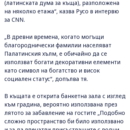
(латинската дума за къща), разположена
на няколко етажа“, казва Русо в интервю
за CNN.
„В древни времена, когато могъщи
благороднически фамилии населяват
Палатинския хълм, е обичайно да се
използват богати декоративни елементи
като символ на богатство и висок
социален статус“, допълва тя.
В къщата е открита банкетна зала с изглед
към градина, вероятно използвана през
лятото за забавление на гостите „Подобно
сложно пространство би било използвано
и за да впечатли присъстващите с водни