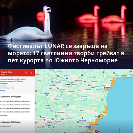
Фестивалът LUNAR се завръща на
морето: 17 светлинни творби грейват в
пет курорта по Южното Черноморие