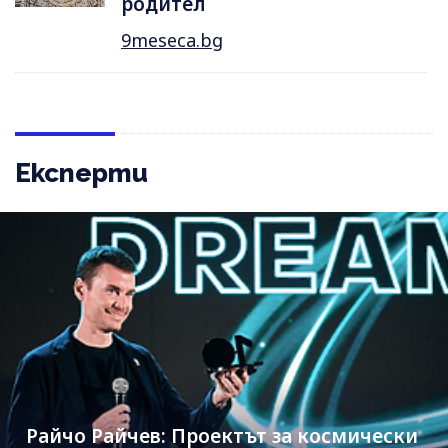
родител
9meseca.bg
Експерти
Райчо Райчев: Проектът за космически