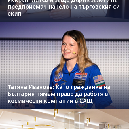
предприемач начело на търговския си
екип
Татяна Иванова: Като гражданка на
България нямам право да работя в
космически компании в САЩ