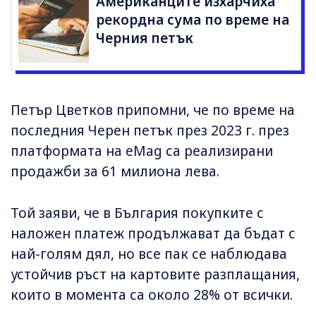
Американците изхарчиха
рекордна сума по време на
Черния петък
Петър Цветков припомни, че по време на
последния Черен петък през 2023 г. през
платформата на eMag са реализирани
продажби за 61 милиона лева.
Той заяви, че в България покупките с
наложен платеж продължават да бъдат с
най-голям дял, но все пак се наблюдава
устойчив ръст на картовите разплащания,
които в момента са около 28% от всички.