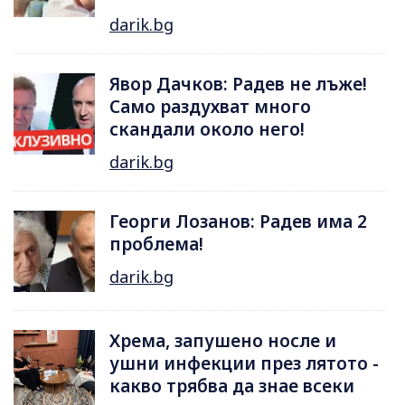
darik.bg
Явор Дачков: Радев не лъже!
Само раздухват много
скандали около него!
darik.bg
Георги Лозанов: Радев има 2
проблема!
darik.bg
Хрема, запушено носле и
ушни инфекции през лятотo -
какво трябва да знае всеки