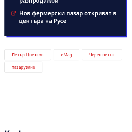
разпродажби
Нов фермерски пазар откриват в
центъра на Русе
Петър Цветков
eMag
Черен петък
пазаруване