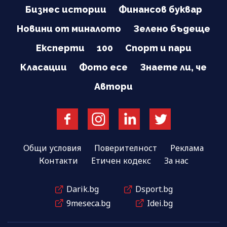
Бизнес истории
Финансов буквар
Новини от миналото
Зелено бъдеще
Експерти
100
Спорт и пари
Класации
Фото есе
Знаете ли, че
Автори
Общи условия
Поверителност
Реклама
Контакти
Етичен кодекс
За нас
Darik.bg
Dsport.bg
9meseca.bg
Idei.bg