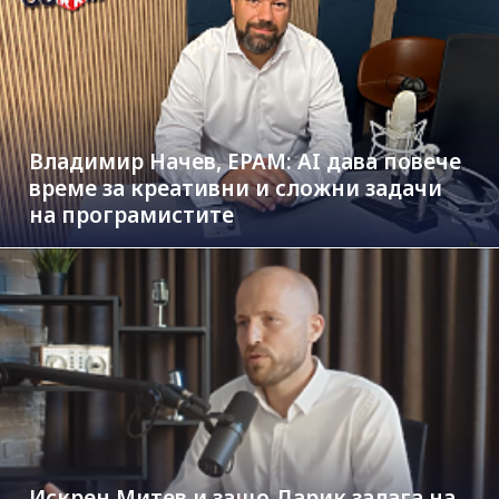
Владимир Начев, EPAM: AI дава повече
време за креативни и сложни задачи
на програмистите
Искрен Митев и защо Дарик залага на