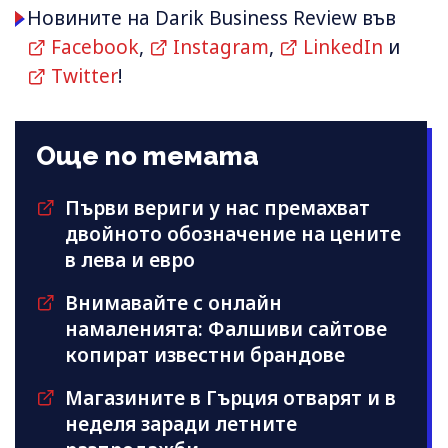
Новините на Darik Business Review във
Facebook
,
Instagram
,
LinkedIn
и
Twitter
!
Още по темата
Първи вериги у нас премахват
двойното обозначение на цените
в лева и евро
Внимавайте с онлайн
намаленията: Фалшиви сайтове
копират известни брандове
Магазините в Гърция отварят и в
неделя заради летните