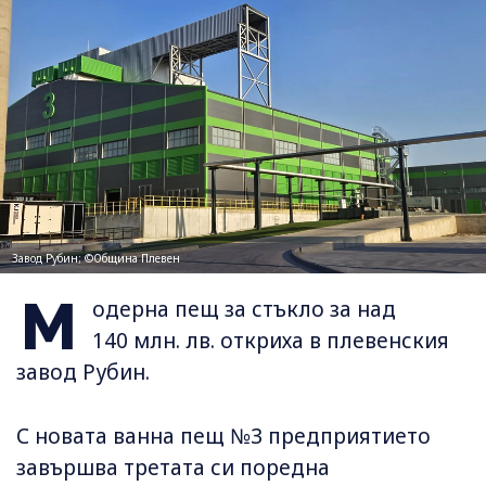
Завод Рубин; ©Община Плевен
М
одерна пещ за стъкло за над
140 млн. лв. откриха в плевенския
завод Рубин.
С новата ванна пещ №3 предприятието
завършва третата си поредна