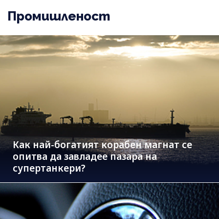
Промишленост
Как най-богатият корабен магнат се
опитва да завладее пазара на
супертанкери?