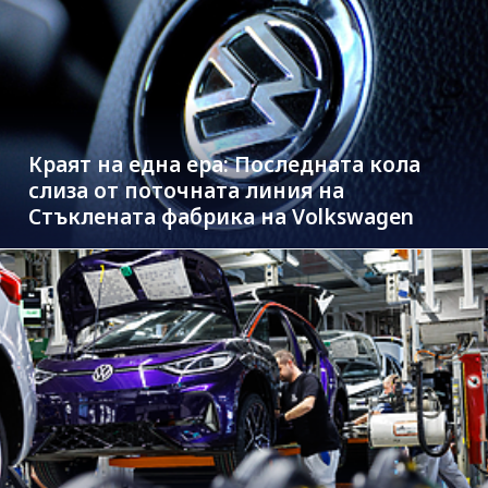
Краят на една ера: Последната кола
слиза от поточната линия на
Стъклената фабрика на Volkswagen