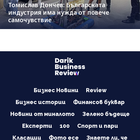
Томислав Дончев: Българската
индустрия има нужда от повече
самочувствие
Бизнес Новини
Review
Бизнес истории
Финансов буквар
Новини от миналото
Зелено бъдеще
Експерти
100
Спорт и пари
Класации
Фото есе
Знаете ли, че