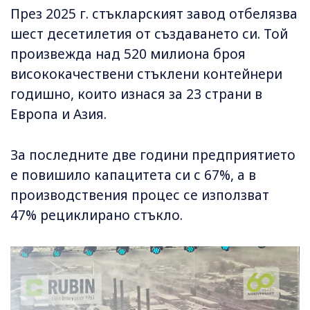
През 2025 г. стъкларският завод отбелязва
шест десетилетия от създаването си. Той
произвежда над 520 милиона броя
висококачествени стъклени контейнери
годишно, които изнася за 23 страни в
Европа и Азия.
За последните две години предприятието
е повишило капацитета си с 67%, а в
производствения процес се използват
47% рециклирано стъкло.