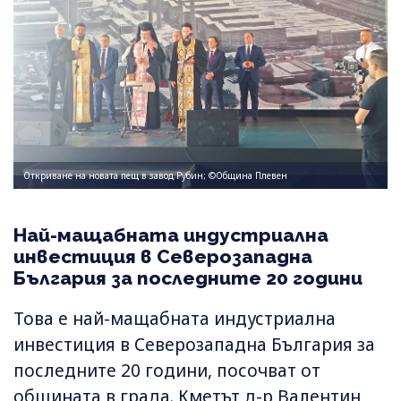
Откриване на новата пещ в завод Рубин; ©Община Плевен
Най-мащабната индустриална
инвестиция в Северозападна
България за последните 20 години
Това е най-мащабната индустриална
инвестиция в Северозападна България за
последните 20 години, посочват от
общината в града. Кметът д-р Валентин