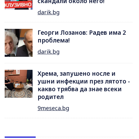
скандали около него!
darik.bg
Георги Лозанов: Радев има 2
проблема!
darik.bg
Хрема, запушено носле и
ушни инфекции през лятотo -
какво трябва да знае всеки
родител
9meseca.bg