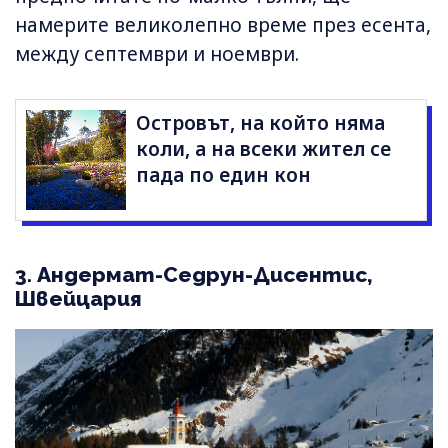
намерите великолепно време през есента,
между септември и ноември.
Островът, на който няма
коли, а на всеки жител се
пада по един кон
3. Андермат-Седрун-Дисентис,
Швейцария