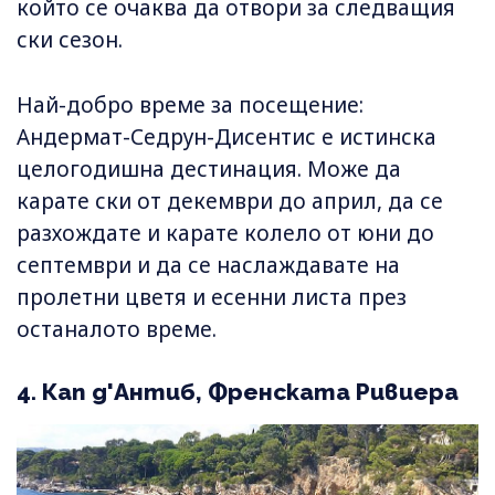
който се очаква да отвори за следващия
ски сезон.
Най-добро време за посещение:
Андермат-Седрун-Дисентис е истинска
целогодишна дестинация. Може да
карате ски от декември до април, да се
разхождате и карате колело от юни до
септември и да се наслаждавате на
пролетни цветя и есенни листа през
останалото време.
4. Кап д'Антиб, Френската Ривиера