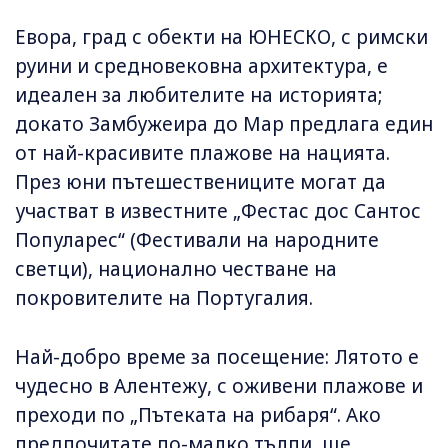
Евора, град с обекти на ЮНЕСКО, с римски
руини и средновековна архитектура, е
идеален за любителите на историята;
докато Замбужеира до Мар предлага един
от най-красивите плажове на нацията.
През юни пътешествениците могат да
участват в известните „Фестас дос Сантос
Популарес“ (Фестивали на народните
светци), национално честване на
покровителите на Португалия.
Най-добро време за посещение: Лятото е
чудесно в Алентежу, с оживени плажове и
преходи по „Пътеката на рибаря“. Ако
предпочитате по-малко тълпи, ще