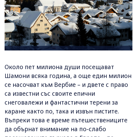
Около пет милиона души посещават
Шамони всяка година, а още един милион
се насочват към Вербие – и двете с право
са известни със своите епични
снеговалежи и фантастични терени за
каране както по, така и извън пистите.
Въпреки това е време пътешествениците
да обърнат внимание на по-слабо