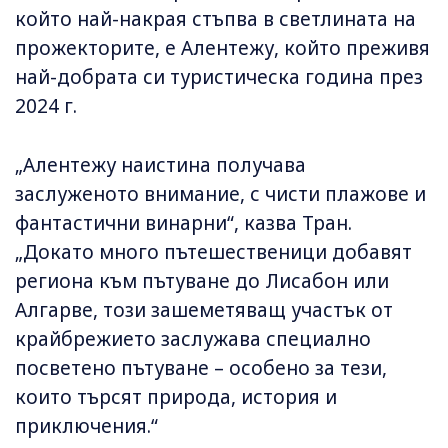
който най-накрая стъпва в светлината на
прожекторите, е Алентежу, който преживя
най-добрата си туристическа година през
2024 г.
„Алентежу наистина получава
заслуженото внимание, с чисти плажове и
фантастични винарни“, казва Тран.
„Докато много пътешественици добавят
региона към пътуване до Лисабон или
Алгарве, този зашеметяващ участък от
крайбрежието заслужава специално
посветено пътуване – особено за тези,
които търсят природа, история и
приключения.“