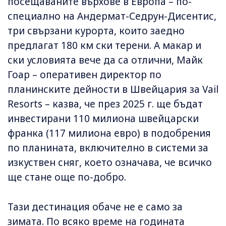
посещаваните върхове в Европа – по-
специално на Андермат-Седрун-Дисентис,
три свързани курорта, които заедно
предлагат 180 км ски терени. А макар и
ски условията вече да са отлични, Майк
Гоар – оперативен директор по
планинските дейности в Швейцария за Vail
Resorts – казва, че през 2025 г. ще бъдат
инвестирани 110 милиона швейцарски
франка (117 милиона евро) в подобрения
по планината, включително в системи за
изкуствен сняг, което означава, че всичко
ще стане още по-добро.
Тази дестинация обаче не е само за
зимата. По всяко време на годината