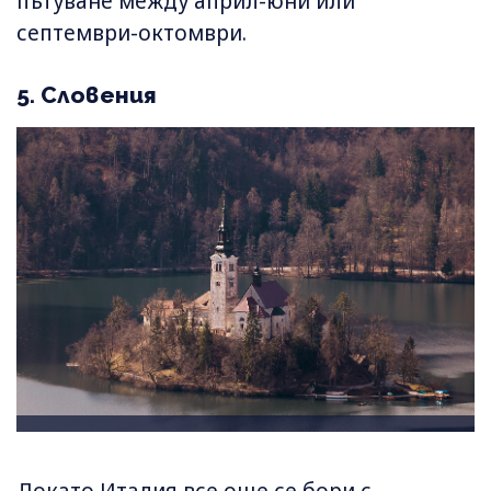
пътуване между април-юни или
септември-октомври.
5. Словения