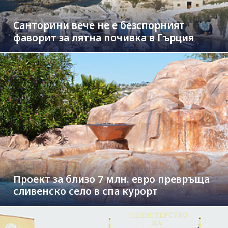
Санторини вече не е безспорният
фаворит за лятна почивка в Гърция
Проект за близо 7 млн. евро превръща
сливенско село в спа курорт