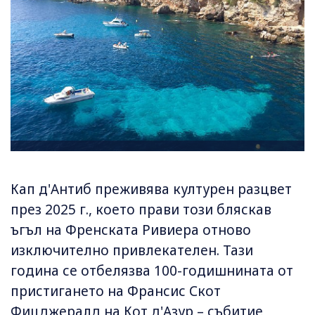
Кап д'Антиб преживява културен разцвет
през 2025 г., което прави този бляскав
ъгъл на Френската Ривиера отново
изключително привлекателен. Тази
година се отбелязва 100-годишнината от
пристигането на Франсис Скот
Фицджералд на Кот д'Азур – събитие,