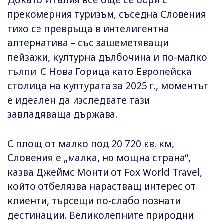
Докато Италия все още се бори с
прекомерния туризъм, съседна Словения
тихо се превръща в интелигентна
алтернатива – със зашеметяващи
пейзажи, културна дълбочина и по-малко
тълпи. С Нова Горица като Европейска
столица на културата за 2025 г., моментът
е идеален да изследвате тази
завладяваща държава.
С площ от малко под 20 720 кв. км,
Словения е „малка, но мощна страна“,
казва Джеймс Монти от Fox World Travel,
който отбелязва нарастващ интерес от
клиенти, търсещи по-слабо познати
дестинации. Великолепните природни