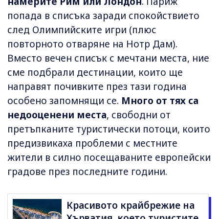
намерите Рим или Лондон
. Париж
попада в списъка заради спокойствието
след Олимпийските игри (плюс
повторното отваряне на Нотр Дам).
Вместо вечен списък с мечтани места, ние
сме подбрали дестинации, които ще
направят почивките през тази година
особено запомнящи се.
Много от тях са
недооценени места
, свободни от
претъпканите туристически потоци, които
предизвикаха проблеми с местните
жители в силно посещаваните европейски
градове през последните години.
Красивото крайбрежие на
Хърватия, което туристите