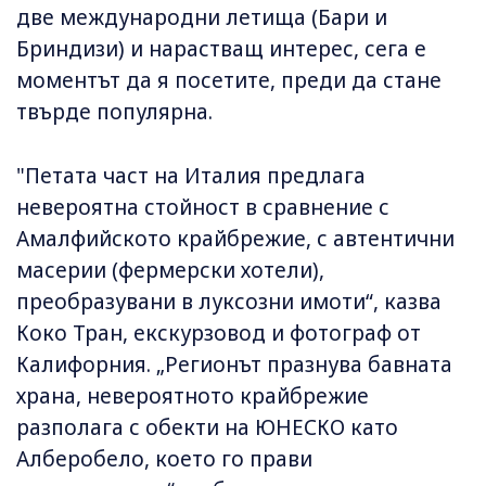
две международни летища (Бари и
Бриндизи) и нарастващ интерес, сега е
моментът да я посетите, преди да стане
твърде популярна.
"Петата част на Италия предлага
невероятна стойност в сравнение с
Амалфийското крайбрежие, с автентични
масерии (фермерски хотели),
преобразувани в луксозни имоти“, казва
Коко Тран, екскурзовод и фотограф от
Калифорния. „Регионът празнува бавната
храна, невероятното крайбрежие
разполага с обекти на ЮНЕСКО като
Алберобело, което го прави