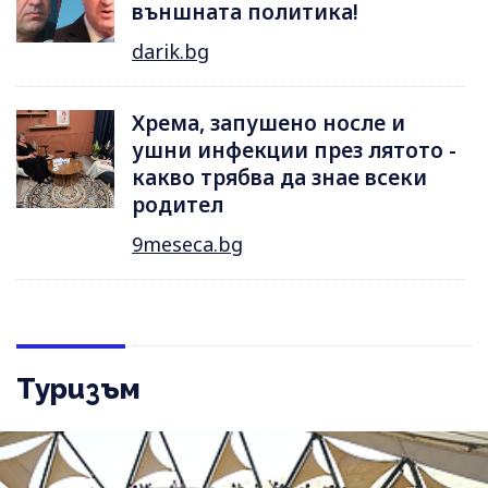
външната политика!
darik.bg
Хрема, запушено носле и
ушни инфекции през лятотo -
какво трябва да знае всеки
родител
9meseca.bg
Туризъм