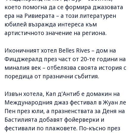
което помогна да се формира джазовата
ера на Ривиерата – а този литературен
юбилей възражда интереса към
артистичното значение на региона.
Иконичният хотел Belles Rives – дом на
Фицджералд през част от 20-те години на
миналия век – отбелязва своята история с
поредица от празнични събития.
Извън хотела, Кап д'Антиб е домакин на
Международния джаз фестивал в Жуан ле
Пен през юли, а празненствата за Деня на
Бастилията добавят фойерверки и
фестивали по плажовете. По-късно през