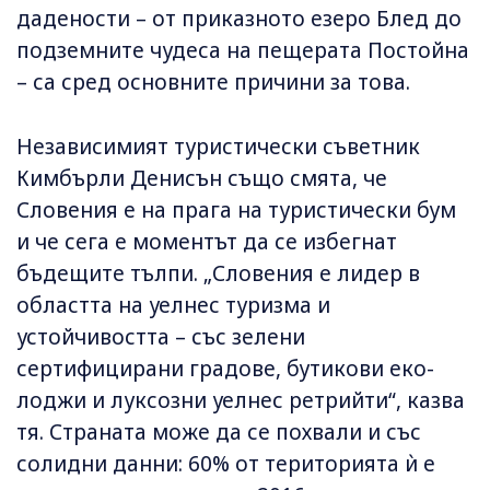
дадености – от приказното езеро Блед до
подземните чудеса на пещерата Постойна
– са сред основните причини за това.
Независимият туристически съветник
Кимбърли Денисън също смята, че
Словения е на прага на туристически бум
и че сега е моментът да се избегнат
бъдещите тълпи. „Словения е лидер в
областта на уелнес туризма и
устойчивостта – със зелени
сертифицирани градове, бутикови еко-
лоджи и луксозни уелнес ретрийти“, казва
тя. Страната може да се похвали и със
солидни данни: 60% от територията ѝ е