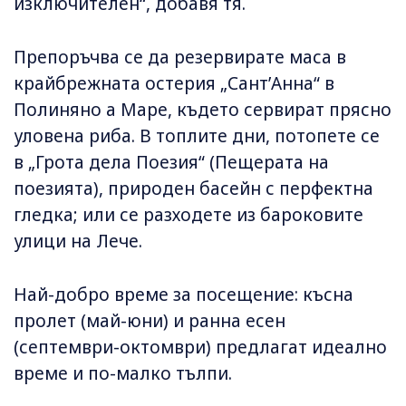
изключителен“, добавя тя.
Препоръчва се да резервирате маса в
крайбрежната остерия „Сант’Анна“ в
Полиняно а Маре, където сервират прясно
уловена риба. В топлите дни, потопете се
в „Грота дела Поезия“ (Пещерата на
поезията), природен басейн с перфектна
гледка; или се разходете из бароковите
улици на Лече.
Най-добро време за посещение: късна
пролет (май-юни) и ранна есен
(септември-октомври) предлагат идеално
време и по-малко тълпи.