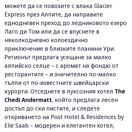
можете да се повозите с влака Glacier
Express през Алпите, да направите
еднодневен преход до ледниковото езеро
Лаго ди Том или да се впуснете в
няколкодневно колоездачно
приключение в близките планини Ури.
Регионът предлага усещане за малко
алпийско селце – с аромат на фондю от
ресторантите – и значително по-малко
тълпи от по-известните швейцарски
курорти. Отседнете в луксозния хотел
The
Chedi Andermatt
, който предлага лесен
достъп до ски пистите, и следете
откриването на Post Hotel & Residences by
Elie Saab – модерен и елегантен хотел,