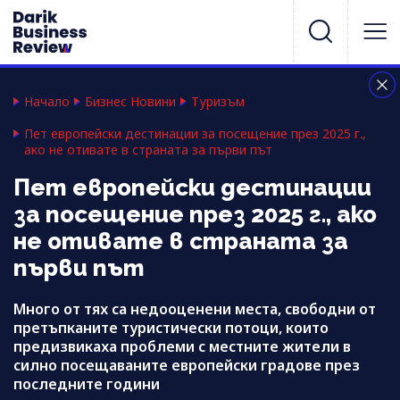
Начало
Бизнес Новини
Туризъм
Пет европейски дестинации за посещение през 2025 г.,
ако не отивате в страната за първи път
Пет европейски дестинации
за посещение през 2025 г., ако
не отивате в страната за
първи път
Много от тях са недооценени места, свободни от
претъпканите туристически потоци, които
предизвикаха проблеми с местните жители в
силно посещаваните европейски градове през
последните години