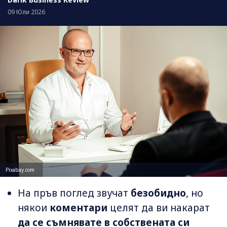
09 Юли 2026
Pixabay.com
На пръв поглед звучат
безобидно
, но
някои
коментари
целят да ви накарат
да се съмнявате в собствената си