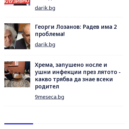
darik.bg
Георги Лозанов: Радев има 2
проблема!
darik.bg
Хрема, запушено носле и
ушни инфекции през лятотo -
какво трябва да знае всеки
родител
9meseca.bg