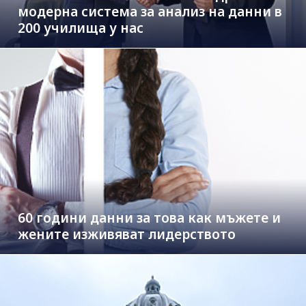
модерна система за анализ на данни в
200 училища у нас
60 години данни за това как мъжете и
жените изживяват лидерството