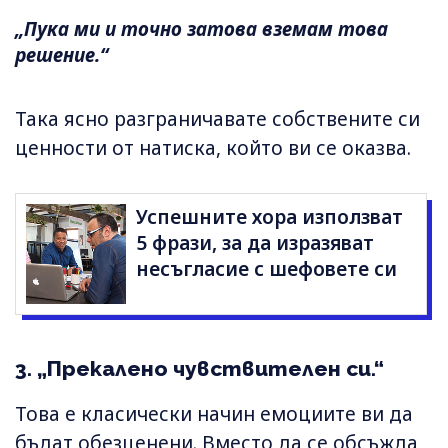
„Пука ми и точно затова вземам това
решение.“
Така ясно разграничавате собствените си
ценности от натиска, който ви се оказва.
Успешните хора използват
5 фрази, за да изразяват
несъгласие с шефовете си
3. „Прекалено чувствителен си.“
Това е класически начин емоциите ви да
бъдат обезценени. Вместо да се обсъжда