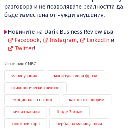
разговора и не позволявате реалността да
бъде изместена от чужди внушения.
Новините на Darik Business Review във
Facebook
,
Instagram
,
LinkedIn
и
Twitter
!
Източник: CNBC
манипулация
манипулативни фрази
психологически трикове
емоционален натиск
как да отговорим
лични граници
Шаде Захраи
токсични хора
вербална манипулация