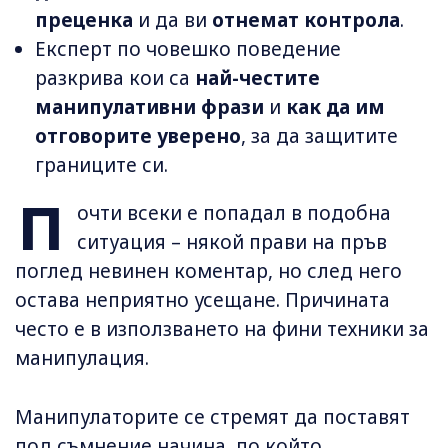
преценка
и да ви
отнемат контрола
.
Експерт по човешко поведение
разкрива кои са
най-честите
манипулативни фрази
и
как да им
отговорите уверено
, за да защитите
границите си.
П
очти всеки е попадал в подобна
ситуация – някой прави на пръв
поглед невинен коментар, но след него
остава неприятно усещане. Причината
често е в използването на фини техники за
манипулация.
Манипулаторите се стремят да поставят
под съмнение начина, по който