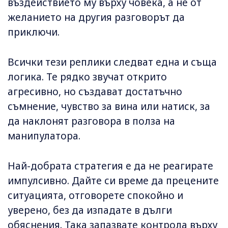
въздействието му върху човека, а не от
желанието на другия разговорът да
приключи.
Всички тези реплики следват една и съща
логика. Те рядко звучат открито
агресивно, но създават достатъчно
съмнение, чувство за вина или натиск, за
да наклонят разговора в полза на
манипулатора.
Най-добрата стратегия е да не реагирате
импулсивно. Дайте си време да прецените
ситуацията, отговорете спокойно и
уверено, без да изпадате в дълги
обяснения. Така запазвате контрола върху