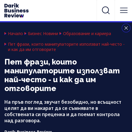
Начало
Бизнес Новини
Образование и кариера
Пет фрази, които манипулаторите използват най-често -
и как да им отговорите
Пет фрази, които
манипулаторите използват
най-често - и как да им
отговорите
На пръв поглед звучат безобидно, но всъщност
целят да ви накарат да се съмнявате в
собствената си преценка и да поемат контрола
над разговора.
Darik Business Review