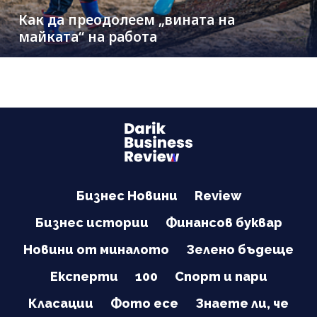
Как да преодолеем „вината на
майката“ на работа
Бизнес Новини
Review
Бизнес истории
Финансов буквар
Новини от миналото
Зелено бъдеще
Експерти
100
Спорт и пари
Класации
Фото есе
Знаете ли, че