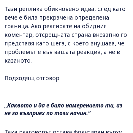
Тази реплика обикновено идва, след като
вече е била прекрачена определена
граница. Ако реагирате на обидния
коментар, отсрещната страна внезапно го
представя като шега, с което внушава, че
проблемът е във вашата реакция, а не в
казаното.
Подходящ отговор:
„Каквото и да е било намерението ти, аз
не го възприех по този начин.“
Така разговорът остава фокусиран върху