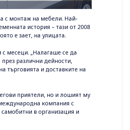
ва с монтаж на мебели. Най-
менната история – тази от 2008
оято е зает, на улицата.
и с месеци. „Налагаше се да
а през различни дейности,
 на търговията и доставките на
егови приятели, но и лошият му
 международна компания с
т самобитни в организация и