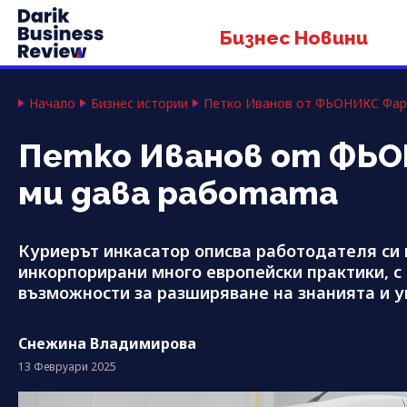
Бизнес Новини
Начало
Бизнес истории
Петко Иванов от ФЬОНИКС Фарм
Петко Иванов от ФЬО
ми дава работата
Куриерът инкасатор описва работодателя си к
инкорпорирани много европейски практики, с 
възможности за разширяване на знанията и 
Снежина Владимирова
13 Февруари 2025