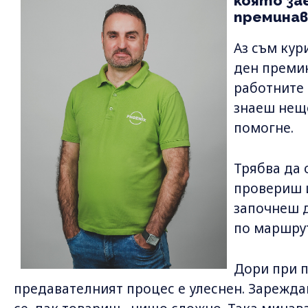
която за
преминав
Аз съм кур
ден премин
работните 
знаеш нещо
помогне.
Трябва да 
провериш и
започнеш 
по маршрут
Дори при п
предавателният процес е улеснен. Зарежд