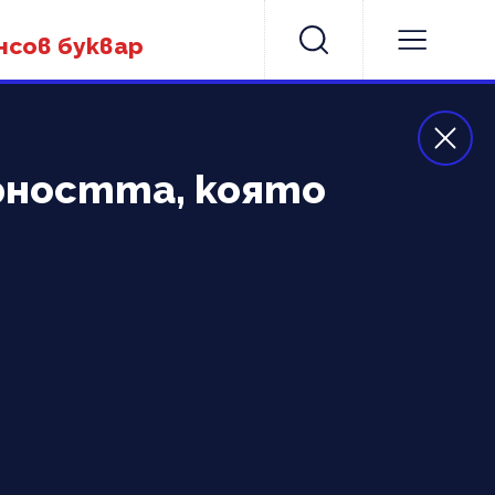
нсов буквар
рността, която