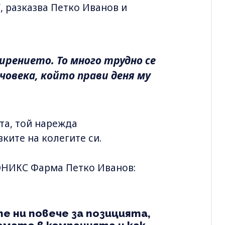
, разказва Петко Иванов и
ирението. То много трудно се
човека, който прави деня му
та, той нарежда
ките на колегите си.
ЬОНИКС Фарма Петко Иванов:
е ни повече за позицията,