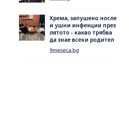
Хрема, запушено носле
и ушни инфекции през
лятотo - какво трябва
да знае всеки родител
9meseca.bg