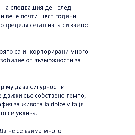
т на следващия ден след
 и вече почти шест години
 определя сегашната си заетост
която са инкорпорирани много
изобилие от възможности за
р му дава сигурност и
е движи със собствено темпо,
я за живота la dolce vita (в
то се увлича.
 Да не се взима много