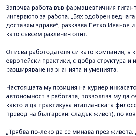
Започва работа във фармацевтичния гиган
интервюто за работа. „Бях одобрен веднага
доставям здраве“, разказва Петко Иванов и
като съвсем различен опит.
Описва работодателя си като компания, в 
европейски практики, с добра структура и 
разширяване на знанията и уменията.
Настоящата му позиция на куриер инкасато
автономност в работата, позволява му да с
както и да практикува италианската философи
превод на български: сладък живот), по коя
„Трябва по-леко да се минава през живота.