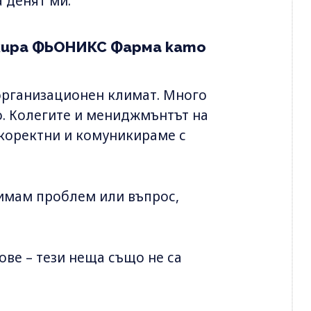
 денят ми.
гажира ФЬОНИКС Фарма като
рганизационен климат. Много
о. Колегите и мениджмънтът на
и коректни и комуникираме с
 имам проблем или въпрос,
ове – тези неща също не са