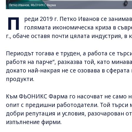
Петко Иванов, ФЬОНИКС Фарма
П
реди 2019 г. Петко Иванов се занима
голямата икономическа криза в съвре
г., обаче оставя почти цялата индустрия, в к
Периодът тогава е труден, а работа се търс
работя на парче“, разказва той, като минав
докато най-накрая не се озовава в сферата
продукти.
Към ФЬОНИКС Фарма го насочват не само н
опит с предишни работодатели. Той търси
добри репутация и условия, разочарован о
изпълнение фирми.