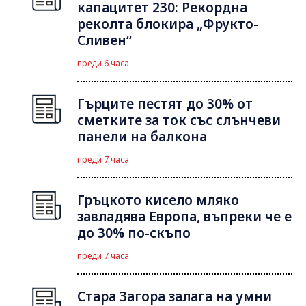
капацитет 230: Рекордна
реколта блокира „Фрукто-
Сливен“
преди 6 часа
Гърците пестят до 30% от
сметките за ток със слънчеви
панели на балкона
преди 7 часа
Гръцкото кисело мляко
завладява Европа, въпреки че е
до 30% по-скъпо
преди 7 часа
Стара Загора залага на умни