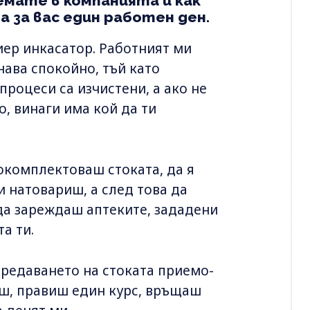
емате в компанията и как
а за вас един работен ден.
иер инкасатор. Работният ми
ава спокойно, тъй като
процеси са изчистени, а ако не
, винаги има кой да ти
окомплектоваш стоката, да я
 натовариш, а след това да
да зареждаш аптеките, зададени
а ти.
редаването на стоката приемо-
аш, правиш един курс, връщаш