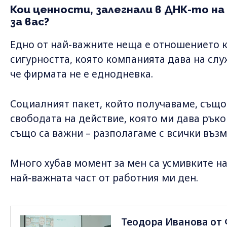
Кои ценности, залегнали в ДНК-то на
за вас?
Едно от най-важните неща е отношението к
сигурността, която компанията дава на сл
че фирмата не е еднодневка.
Социалният пакет, който получаваме, също
свободата на действие, която ми дава ръко
също са важни – разполагаме с всички въз
Много хубав момент за мен са усмивките на 
най-важната част от работния ми ден.
Теодора Иванова о