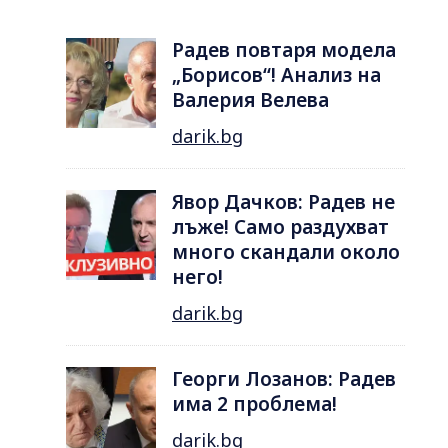
Радев повтаря модела
„Борисов“! Анализ на
Валерия Велева
darik.bg
Явор Дачков: Радев не
лъже! Само раздухват
много скандали около
него!
darik.bg
Георги Лозанов: Радев
има 2 проблема!
darik.bg