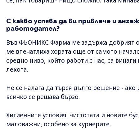
се, пак товариш– нищо сложно. Така минава
С какво успява да ви привлече и ан
работодател?
Във ФЬОНИКС Фарма ме задържа добрият о
ме впечатлиха хората още от самото начал
средно ниво, който работи с нас, са винаг
лекота.
Не се налага да търся дълго решение - ако
всичко се решава бързо.
Хигиенните условия, чистотата и новите бус
маловажни, особено за куриерите.