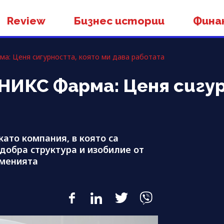
Review
Бизнес истории
Фина
а: Ценя сигурността, която ми дава работата
НИКС Фарма: Ценя сигу
ато компания, в която са
добра структура и изобилие от
уменията