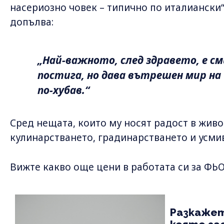
насериозно човек – типично по италиански“
допълва:
„Най-важното, след здравето, е см
постига, но дава вътрешен мир на 
по-хубав.“
Сред нещата, които му носят радост в живо
кулинарстването, градинарстването и усмив
Вижте какво още цени в работата си за Ф
Разкажет