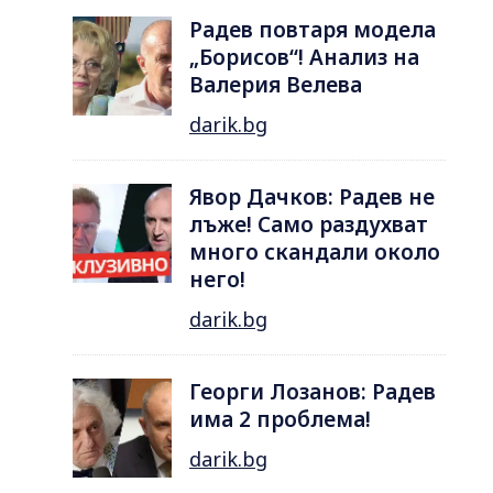
Радев повтаря модела
„Борисов“! Анализ на
Валерия Велева
darik.bg
Явор Дачков: Радев не
лъже! Само раздухват
много скандали около
него!
darik.bg
Георги Лозанов: Радев
има 2 проблема!
darik.bg