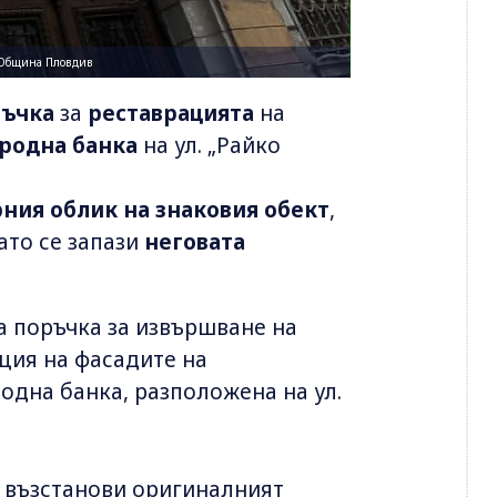
 ©Община Пловдив
ръчка
за
реставрацията
на
ародна банка
на ул. „Райко
ния облик на знаковия обект
,
като се запази
неговата
 поръчка за извършване на
ция на фасадите на
одна банка, разположена на ул.
и възстанови оригиналният