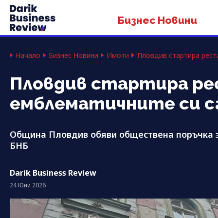
Бизнес Новини
Начало
Бизнес Новини
Имоти
Пловдив стартира рест
Пловдив стартира ре
емблематичните си с
Община Пловдив обяви обществена поръчка з
БНБ
Darik Business Review
24 Юни 2026