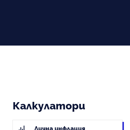
Калкулатори
Лична инфлация