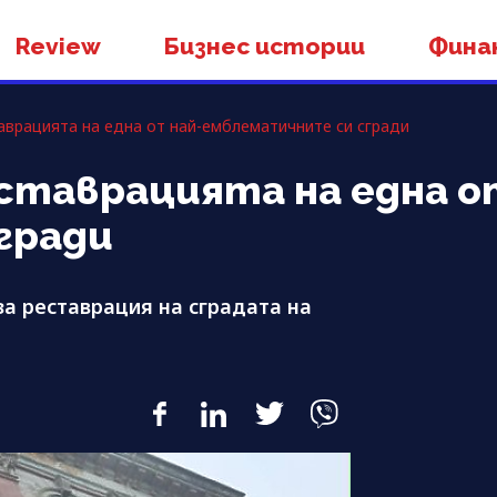
Review
Бизнес истории
Фина
аврацията на една от най-емблематичните си сгради
ставрацията на една о
гради
а реставрация на сградата на