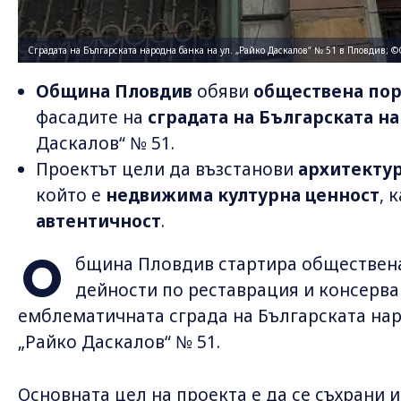
Сградата на Българската народна банка на ул. „Райко Даскалов“ № 51 в Пловдив;
Община Пловдив
обяви
обществена по
фасадите на
сградата на Българската н
Даскалов“ № 51.
Проектът цели да възстанови
архитектур
който е
недвижима културна ценност
, 
автентичност
.
О
бщина Пловдив стартира обществена
дейности по реставрация и консерва
емблематичната сграда на Българската нар
„Райко Даскалов“ № 51.
Основната цел на проекта е да се съхрани 