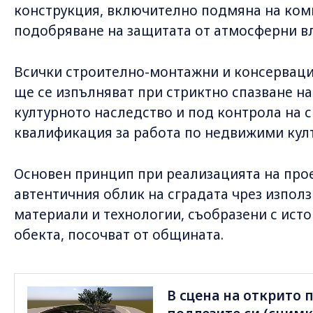
конструкция, включително подмяна на ко
подобряване на защитата от атмосферни в
Всички строително-монтажни и консервац
ще се изпълняват при стриктно спазване на
културното наследство и под контрола на 
квалификация за работа по недвижими кул
Основен принцип при реализацията на прое
автентичния облик на сградата чрез изпол
материали и технологии, съобразени с ист
обекта, посочват от общината.
В сцена на открито