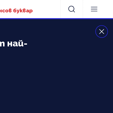
нсов буквар
т най-