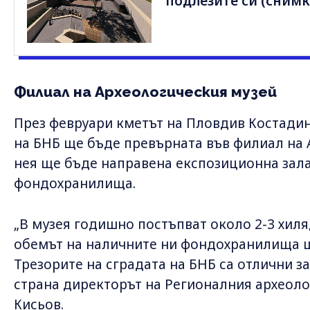
подлезите си (снимк
Филиал на Археологическия музей
През февруари кметът на Пловдив Костадин
на БНБ ще бъде превърната във филиал на 
нея ще бъде направена експозиционна зала
фондохранилища.
„В музея годишно постъпват около 2-3 хиля
обемът на наличните ни фондохранилища ще
Трезорите на сградата на БНБ са отлични за
страна директорът на Регионалния археоло
Кисьов.