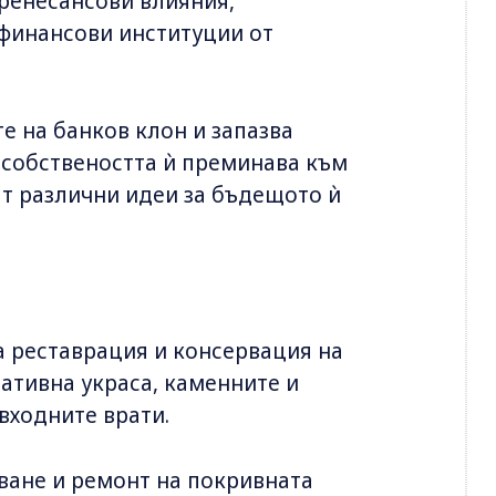
 ренесансови влияния,
 финансови институции от
е на банков клон и запазва
. собствеността ѝ преминава към
т различни идеи за бъдещото ѝ
 реставрация и консервация на
ативна украса, каменните и
входните врати.
ване и ремонт на покривната