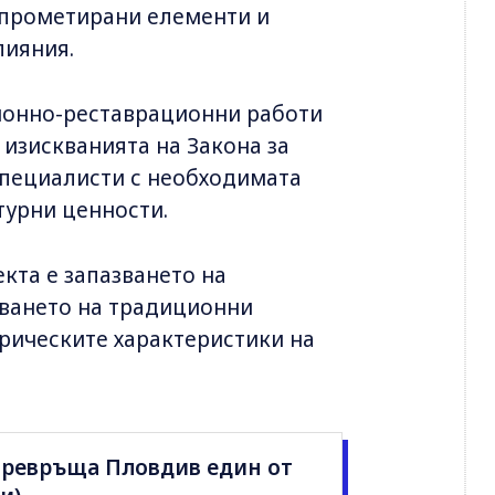
мпрометирани елементи и
лияния.
ионно-реставрационни работи
 изискванията на Закона за
специалисти с необходимата
турни ценности.
кта е запазването на
зването на традиционни
орическите характеристики на
 превръща Пловдив един от