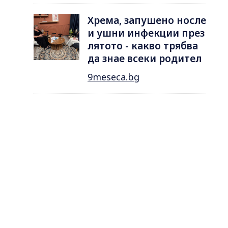
Хрема, запушено носле
и ушни инфекции през
лятотo - какво трябва
да знае всеки родител
9meseca.bg