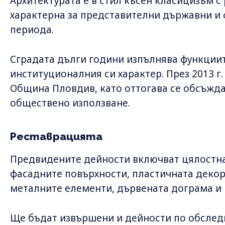
Архитектурата е в стил късен класицизъм с
характерна за представителни държавни и
периода.
Сградата дълги години изпълнява функциит
институционалния си характер. През 2013 г
Община Пловдив, като оттогава се обсъжда
обществено използване.
Реставрацията
Предвидените дейности включват цялостна
фасадните повърхности, пластичната декор
металните елементи, дървената дограма и 
Ще бъдат извършени и дейности по обслед