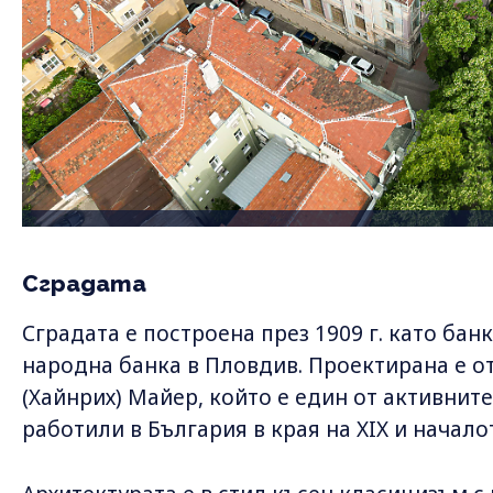
Сградата
Сградата е построена през 1909 г. като бан
народна банка в Пловдив. Проектирана е о
(Хайнрих) Майер, който е един от активнит
работили в България в края на XIX и началот