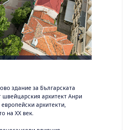
ково здание за Българската
т швейцарския архитект Анри
е европейски архитекти,
о на XX век.