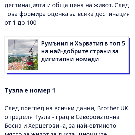
дестинацията и обща цена на живот. След
това формира оценка за всяка дестинация
от 1 до 100.
Румъния и Хърватия в топ 5
на най-добрите страни за
дигитални номади
Тузла е номер 1
След преглед на всички данни, Brother UK
определя Тузла - град в Североизточна
Босна и Херцеговина, за най-евтиното
място за живот за дистанционните