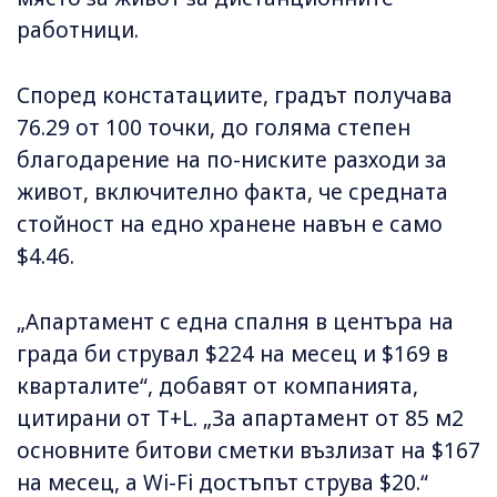
работници.
Според констатациите, градът получава
76.29 от 100 точки, до голяма степен
благодарение на по-ниските разходи за
живот, включително факта, че средната
стойност на едно хранене навън е само
$4.46.
„Апартамент с една спалня в центъра на
града би струвал $224 на месец и $169 в
кварталите“, добавят от компанията,
цитирани от T+L. „За апартамент от 85 м2
основните битови сметки възлизат на $167
на месец, а Wi-Fi достъпът струва $20.“