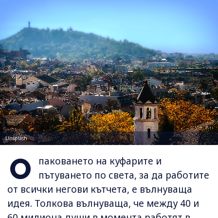
Unsplash
О
паковането на куфарите и
пътуването по света, за да работите
от всички негови кътчета, е вълнуваща
идея. Толкова вълнуваща, че между 40 и
60 милиона души в момента работят в