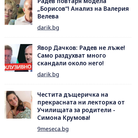
Радев повтаря модела
„Борисов“! Анализ на Валерия
Велева
darik.bg
Явор Дачков: Радев не лъже!
Само раздухват много
скандали около него!
darik.bg
Честита дъщеричка на
прекрасната ни лекторка от
Училищата за родители -
Симона Крумова!
9meseca.bg