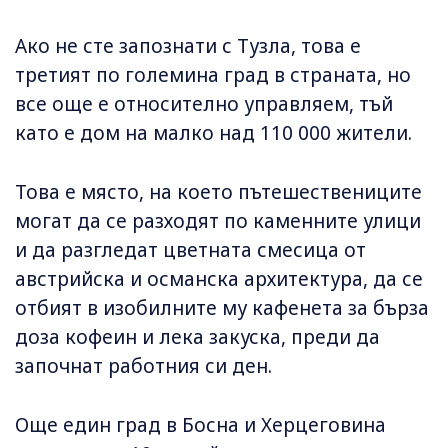
Ако не сте запознати с Тузла, това е
третият по големина град в страната, но
все още е относително управляем, тъй
като е дом на малко над 110 000 жители.
Това е място, на което пътешествениците
могат да се разходят по каменните улици
и да разгледат цветната смесица от
австрийска и османска архитектура, да се
отбият в изобилните му кафенета за бърза
доза кофеин и лека закуска, преди да
започнат работния си ден.
Още един град в Босна и Херцеговина