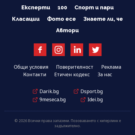
Експерти
100
Спорт и пари
Класации
Фото есе
Знаете ли, че
Автори
Общи условия
Поверителност
Реклама
Контакти
Етичен кодекс
За нас
Darik.bg
Dsport.bg
9meseca.bg
Idei.bg
© 2026 Всички права запазени. Позоваването с хиперлинк е
задължително.