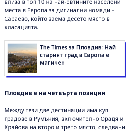
влиза в топ 10 на най-евтините населени
места в Европа за дигинални номади –
Сараево, който заема десето място в
класацията.
The Times за Пловдив: Най-
старият град в Европа е
магичен
Пловдив е на четвърта позиция
Между тези две дестинации има куп
градове в Румъния, включително Орадя и
Крайова на второ и трето място, следвани