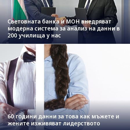
Световната банка и МОН внедряват
модерна система за анализ на данни в
200 училища у нас
60 години данни за това как мъжете и
жените изживяват лидерството