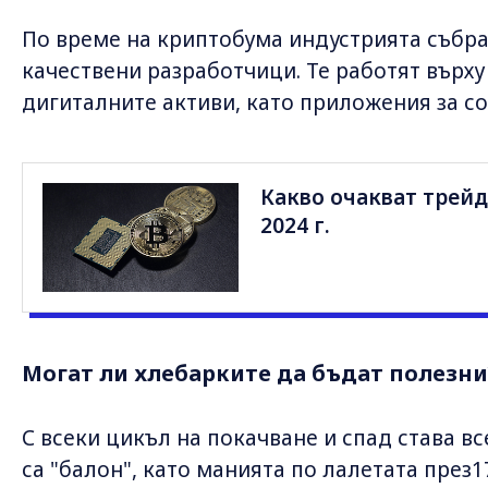
По време на криптобума индустрията събра
качествени разработчици. Те работят върху
дигиталните активи, като приложения за с
Какво очакват трейд
2024 г.
Могат ли хлебарките да бъдат полезни
С всеки цикъл на покачване и спад става вс
са "балон", като манията по лалетата през1