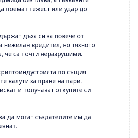
да поемат тежест или удар до
държат дъха си за повече от
а нежелан вредител, но тяхното
, че са почти неразрушими.
 криптоиндустрията по същия
е валути за пране на пари,
 искат и получават откупите си
за да могат създателите им да
езнат.