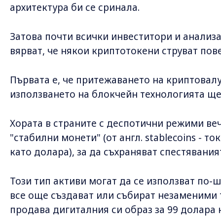
архитектура би се сринала.
Затова почти всички инвеститори и анализ
вярват, че някои криптотокени струват пов
Първата е, че притежаването на криптовалу
използването на блокчейн технологията щ
Хората в страните с деспотични режими вече
"стабилни монети" (от англ. stablecoins - то
като долара), за да съхраняват спестявани
Този тип активи могат да се използват по-
все още създават или събират незаменими 
продава дигиталния си образ за 99 долара