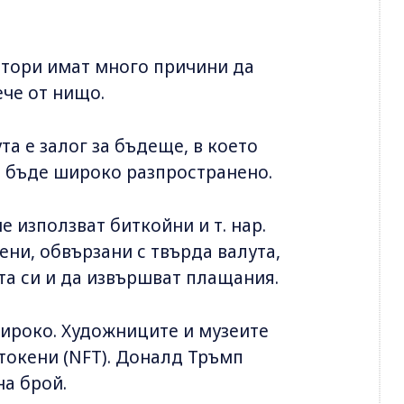
атори имат много причини да
ече от нищо.
та е залог за бъдеще, в което
е бъде широко разпространено.
 използват биткойни и т. нар.
кени, обвързани с твърда валута,
ята си и да извършват плащания.
широко. Художниците и музеите
токени (NFT). Доналд Тръмп
 на брой.