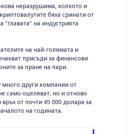
лкова неразрушима, колкото и
 криптовалутите бяха сринати от
 а "главата" на индустрията
ателите на най-голямата и
 очакват присъди за финансови
ните за пране на пари.
 много други компании от
не само оцеляват, но и отново
връх от почти 45 000 долара за
началото на годината.