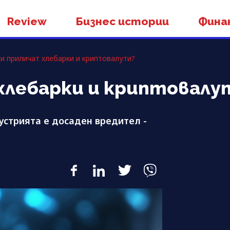
Review
Бизнес истории
Фина
си приличат хлебарки и криптовалути?
 хлебарки и криптовалу
устрията е досаден вредител -