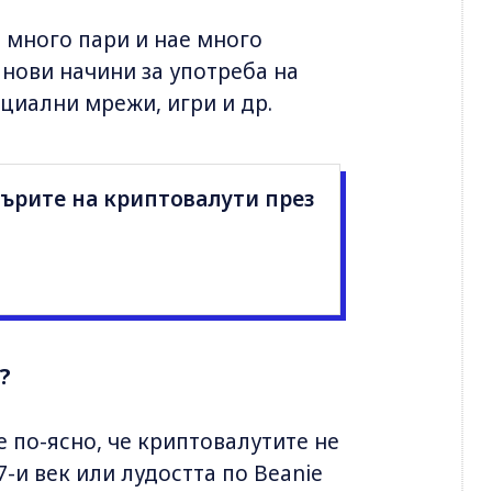
 много пари и нае много
 нови начини за употреба на
оциални мрежи, игри и др.
ърите на криптовалути през
?
е по-ясно, че криптовалутите не
7-и век или лудостта по Beanie