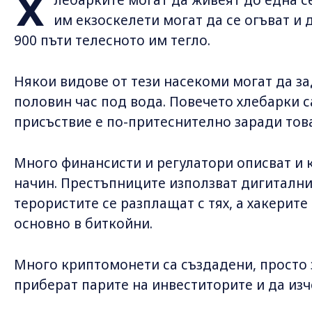
Х
им екзоскелети могат да се огъват и 
900 пъти телесното им тегло.
Някои видове от тези насекоми могат да за
половин час под вода. Повечето хлебарки с
присъствие е по-притеснително заради това
Много финансисти и регулатори описват и
начин. Престъпниците използват дигиталнит
терористите се разплащат с тях, а хакерите
основно в биткойни.
Много криптомонети са създадени, просто 
приберат парите на инвеститорите и да изч