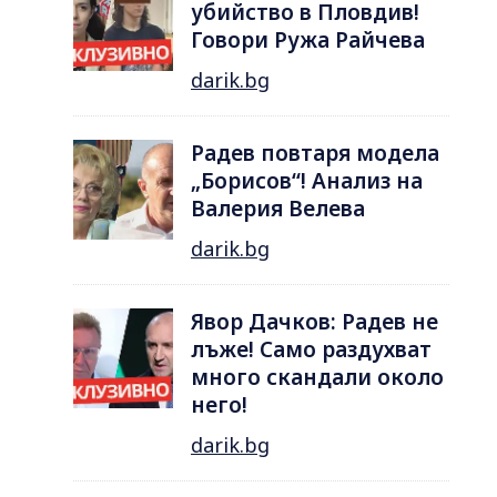
убийство в Пловдив!
Говори Ружа Райчева
darik.bg
Радев повтаря модела
„Борисов“! Анализ на
Валерия Велева
darik.bg
Явор Дачков: Радев не
лъже! Само раздухват
много скандали около
него!
darik.bg