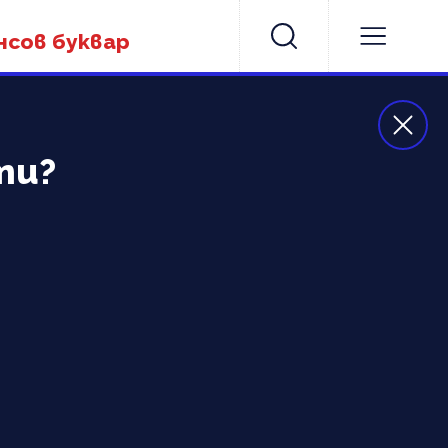
нсов буквар
ти?