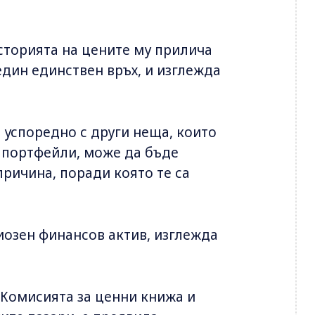
сторията на цените му прилича
един единствен връх, и изглежда
е успоредно с други неща, които
 портфейли, може да бъде
причина, поради която те са
риозен финансов актив, изглежда
 Комисията за ценни книжа и