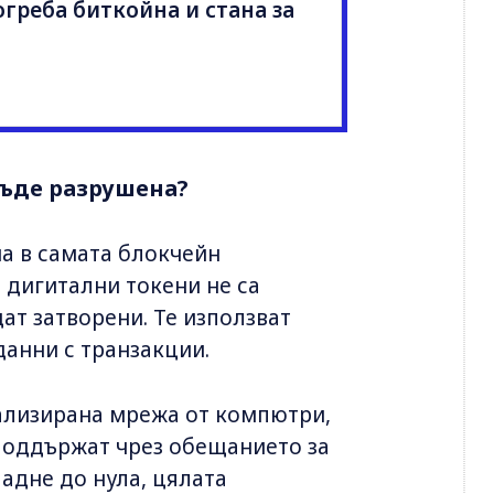
греба биткойна и стана за
бъде разрушена?
на в самата блокчейн
е дигитални токени не са
ат затворени. Те използват
данни с транзакции.
рализирана мрежа от компютри,
поддържат чрез обещанието за
падне до нула, цялата