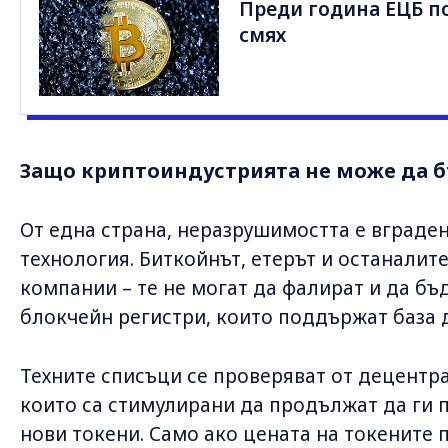
Преди година ЕЦБ по
смях
Защо криптоиндустрията не може да 
От една страна, неразрушимостта е вграде
технология. Биткойнът, етерът и останалит
компании – те не могат да фалират и да бъд
блокчейн регистри, които поддържат база 
Техните списъци се проверяват от децент
които са стимулирани да продължат да ги 
нови токени. Само ако цената на токените 