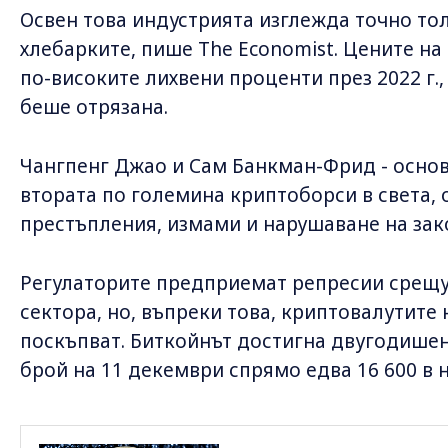
Освен това индустрията изглежда точно то
хлебарките, пише The Economist. Цените на
по-високите лихвени проценти през 2022 г.,
беше отрязана.
Чангпенг Джао и Сам Банкман-Фрид - основ
втората по големина криптоборси в света,
престъпления, измами и нарушаване на зако
Регулаторите предприемат репресии срещу
сектора, но, въпреки това, криптовалутите 
поскъпват. Биткойнът достигна двугодишен 
брой на 11 декември спрямо едва 16 600 в 