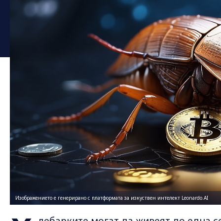
Изображението е генерирано с платформата за изкуствен интелект Leonardo.AI
лебарките могат да живеят до една се