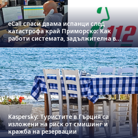
eCall спаси двама испанци след
катастрофа край Приморско: Как
работи системата, задължителна в
новите коли
Kaspersky: Туристите в Гърция са
изложени на риск от смишинг и
кражба на резервации