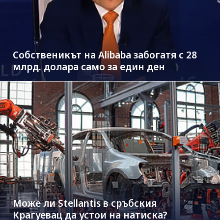
Собственикът на Alibaba забогатя с 28
млрд. долара само за един ден
Може ли Stellantis в сръбския
Крагуевац да устои на натиска?