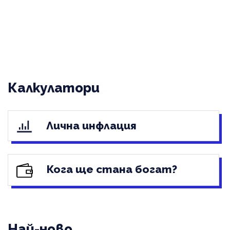
Калкулатори
Лична инфлация
Кога ще стана богат?
Най-ново