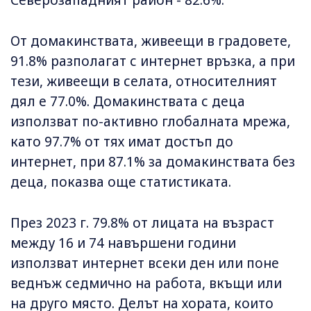
Северозападният район - 82.6%.
От домакинствата, живеещи в градовете,
91.8% разполагат с интернет връзка, а при
тези, живеещи в селата, относителният
дял е 77.0%. Домакинствата с деца
използват по-активно глобалната мрежа,
като 97.7% от тях имат достъп до
интернет, при 87.1% за домакинствата без
деца, показва още статистиката.
През 2023 г. 79.8% от лицата на възраст
между 16 и 74 навършени години
използват интернет всеки ден или поне
веднъж седмично на работа, вкъщи или
на друго място. Делът на хората, които