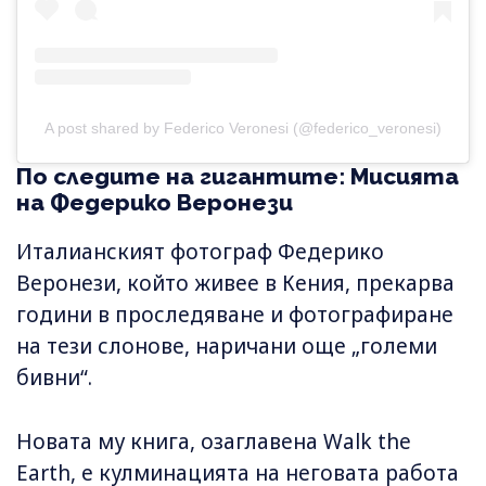
A post shared by Federico Veronesi (@federico_veronesi)
По следите на гигантите: Мисията
на Федерико Веронези
Италианският фотограф Федерико
Веронези, който живее в Кения, прекарва
години в проследяване и фотографиране
на тези слонове, наричани още „големи
бивни“.
Новата му книга, озаглавена Walk the
Earth, е кулминацията на неговата работа