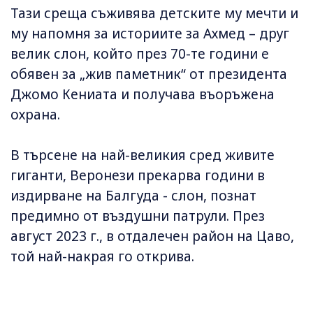
Тази среща съживява детските му мечти и
му напомня за историите за Ахмед – друг
велик слон, който през 70-те години е
обявен за „жив паметник“ от президента
Джомо Кениата и получава въоръжена
охрана.
В търсене на най-великия сред живите
гиганти, Веронези прекарва години в
издирване на Балгуда - слон, познат
предимно от въздушни патрули. През
август 2023 г., в отдалечен район на Цаво,
той най-накрая го открива.