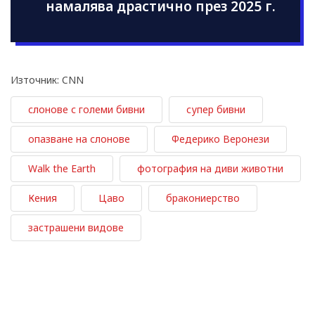
намалява драстично през 2025 г.
Източник: CNN
слонове с големи бивни
супер бивни
опазване на слонове
Федерико Веронези
Walk the Earth
фотография на диви животни
Кения
Цаво
бракониерство
застрашени видове