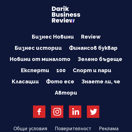
Бизнес Новини
Review
Бизнес истории
Финансов буквар
Новини от миналото
Зелено бъдеще
Експерти
100
Спорт и пари
Класации
Фото есе
Знаете ли, че
Автори
Общи условия
Поверителност
Реклама