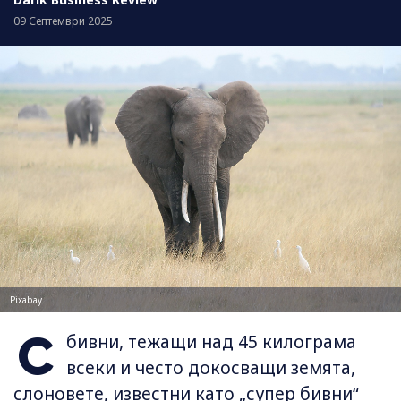
09 Септември 2025
Pixabay
С
бивни, тежащи над 45 килограма
всеки и често докосващи земята,
слоновете, известни като „супер бивни“