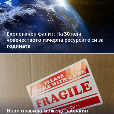
Екологичен фалит: На 30 юли
човечеството изчерпа ресурсите си за
годината
Нови правила може да забранят