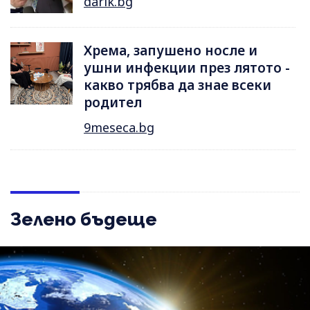
darik.bg
Хрема, запушено носле и
ушни инфекции през лятотo -
какво трябва да знае всеки
родител
9meseca.bg
Зелено бъдеще