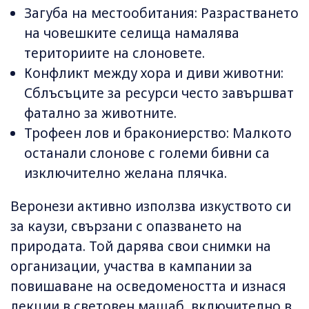
Загуба на местообитания: Разрастването
на човешките селища намалява
териториите на слоновете.
Конфликт между хора и диви животни:
Сблъсъците за ресурси често завършват
фатално за животните.
Трофеен лов и бракониерство: Малкото
останали слонове с големи бивни са
изключително желана плячка.
Веронези активно използва изкуството си
за каузи, свързани с опазването на
природата. Той дарява свои снимки на
организации, участва в кампании за
повишаване на осведомеността и изнася
лекции в световен мащаб, включително в