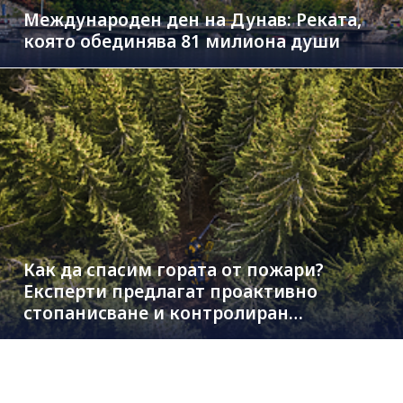
Международен ден на Дунав: Реката,
която обединява 81 милиона души
Как да спасим гората от пожари?
Експерти предлагат проактивно
стопанисване и контролиран
дърводобив