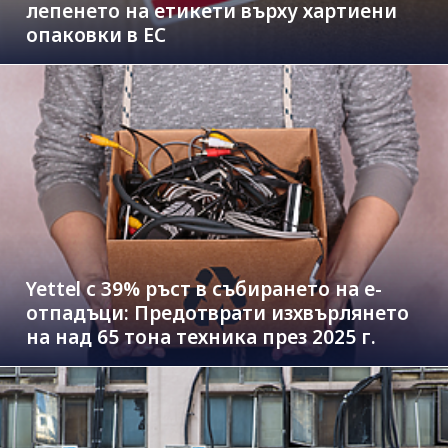
лепенето на етикети върху хартиени
опаковки в ЕС
Yettel с 39% ръст в събирането на е-
отпадъци: Предотврати изхвърлянето
на над 65 тона техника през 2025 г.