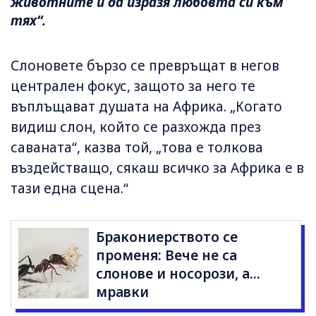
животните и да изразя любовта си към
тях“.
Слоновете бързо се превръщат в негов
централен фокус, защото за него те
въплъщават душата на Африка. „Когато
видиш слон, който се разхожда през
саваната“, казва той, „това е толкова
въздействащо, сякаш всичко за Африка е в
тази една сцена.“
Бракониерството се
променя: Вече не са
слонове и носорози, а...
мравки