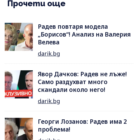
Прочети още
Радев повтаря модела
„Борисов“! Анализ на Валерия
Велева
darik.bg
Явор Дачков: Радев не лъже!
Само раздухват много
скандали около него!
darik.bg
Георги Лозанов: Радев има 2
проблема!