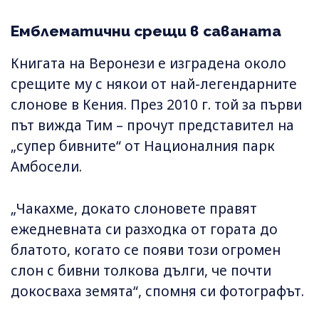
Емблематични срещи в саваната
Книгата на Веронези е изградена около
срещите му с някои от най-легендарните
слонове в Кения. През 2010 г. той за първи
път вижда Тим – прочут представител на
„супер бивните“ от Националния парк
Амбосели.
„Чакахме, докато слоновете правят
ежедневната си разходка от гората до
блатото, когато се появи този огромен
слон с бивни толкова дълги, че почти
докосваха земята“, спомня си фотографът.