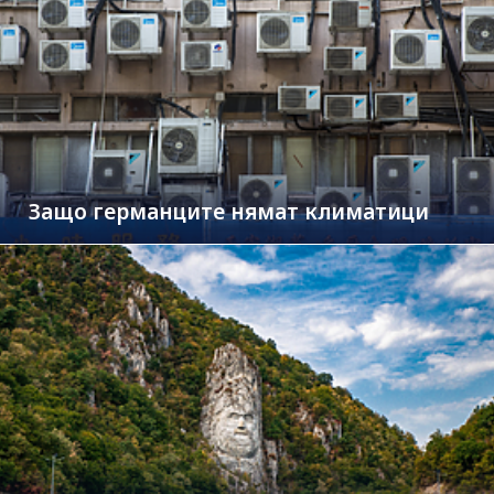
Защо германците нямат климатици