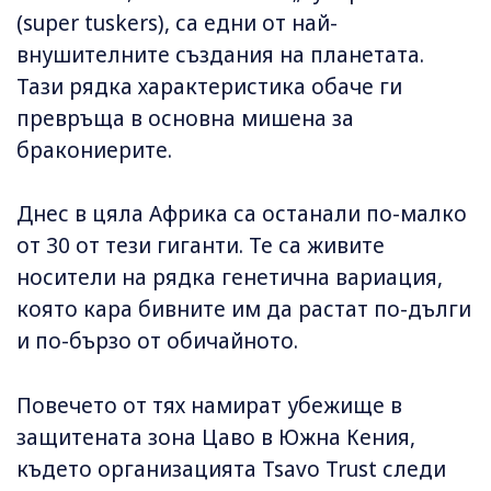
(super tuskers), са едни от най-
внушителните създания на планетата.
Тази рядка характеристика обаче ги
превръща в основна мишена за
бракониерите.
Днес в цяла Африка са останали по-малко
от 30 от тези гиганти. Те са живите
носители на рядка генетична вариация,
която кара бивните им да растат по-дълги
и по-бързо от обичайното.
Повечето от тях намират убежище в
защитената зона Цаво в Южна Кения,
където организацията Tsavo Trust следи