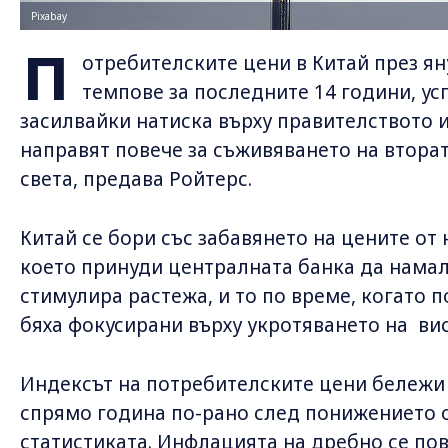
Pixabay
П
отребителските цени в Китай през ян
темпове за последните 14 години, ус
засилвайки натиска върху правителството 
направят повече за съживяването на втора
света, предава Ройтерс.
Китай се бори със забавянето на цените от
което принуди централната банка да намал
стимулира растежа, и то по време, когато 
бяха фокусирани върху укротяването на ви
Индексът на потребителските цени бележи 
спрямо година по-рано след понижението о
статистиката. Инфлацията на дребно се пов