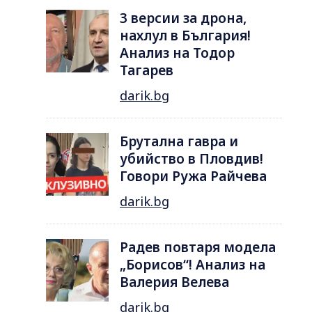
3 версии за дрона,
нахлул в България!
Анализ на Тодор
Тагарев
darik.bg
Брутална гавра и
убийство в Пловдив!
Говори Ружа Райчева
darik.bg
Радев повтаря модела
„Борисов“! Анализ на
Валерия Велева
darik.bg