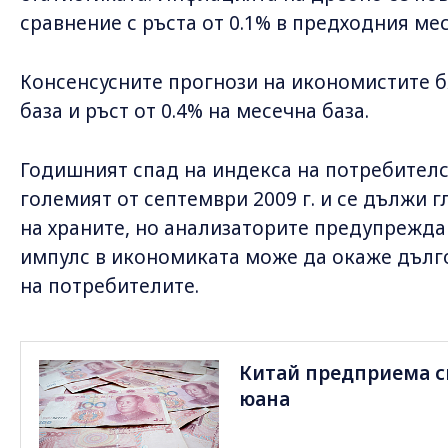
сравнение с ръста от 0.1% в предходния мес
Консенсусните прогнози на икономистите бя
база и ръст от 0.4% на месечна база.
Годишният спад на индекса на потребителс
големият от септември 2009 г. и се дължи 
на храните, но анализаторите предупрежд
импулс в икономиката може да окаже дълг
на потребителите.
Китай предприема с
юана