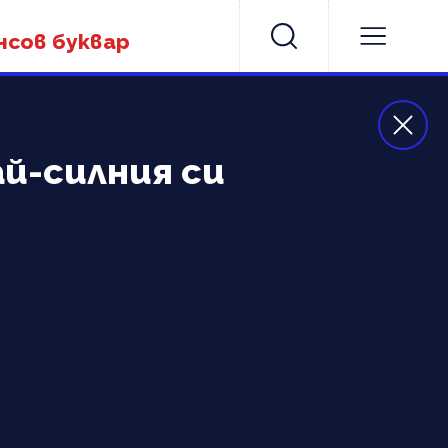
нсов буквар
й-силния си