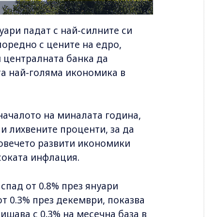
уари падат с най-силните си
поредно с цените на едро,
и централната банка да
та най-голяма икономика в
 началото на миналата година,
и лихвените проценти, за да
повечето развити икономики
соката инфлация.
спад от 0.8% през януари
т 0.3% през декември, показва
ишава с 0.3% на месечна база в