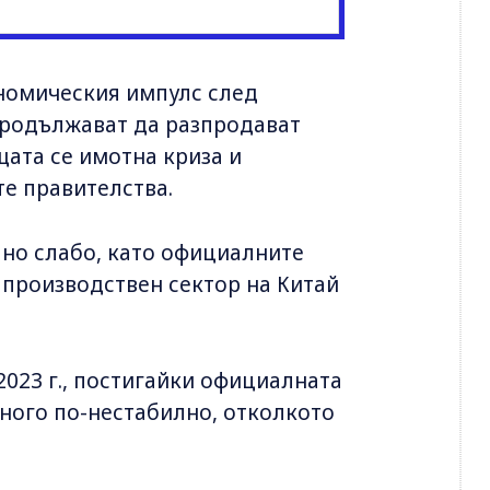
ономическия импулс след
продължават да разпродават
щата се имотна криза и
те правителства.
но слабо, като официалните
 производствен сектор на Китай
2023 г., постигайки официалната
много по-нестабилно, отколкото