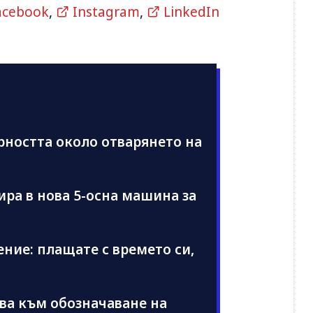
acebook
,
Instagram
,
LinkedIn
рността около отварянето на
ра в нова 5-осна машина за
ние: плащате с времето си,
ва към обозначаване на