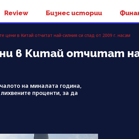
Review
Бизнес истории
Фина
е цени в Китай отчитат най-силния си спад от 2009 г. насам
и в Китай отчитат на
ачалото на миналата година,
лихвените проценти, за да