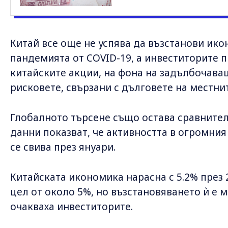
Китай все още не успява да възстанови ик
пандемията от COVID-19, а инвеститорите 
китайските акции, на фона на задълбочава
рисковете, свързани с дълговете на местни
Глобалното търсене също остава сравнител
данни показват, че активността в огромния
се свива през януари.
Китайската икономика нарасна с 5.2% през 
цел от около 5%, но възстановяването ѝ е 
очакваха инвеститорите.