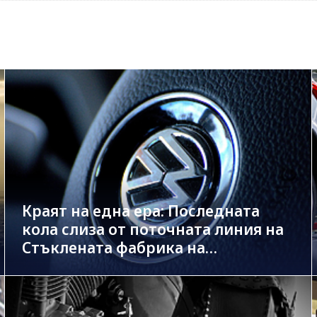
Краят на една ера: Последната
кола слиза от поточната линия на
Стъклената фабрика на
Volkswagen