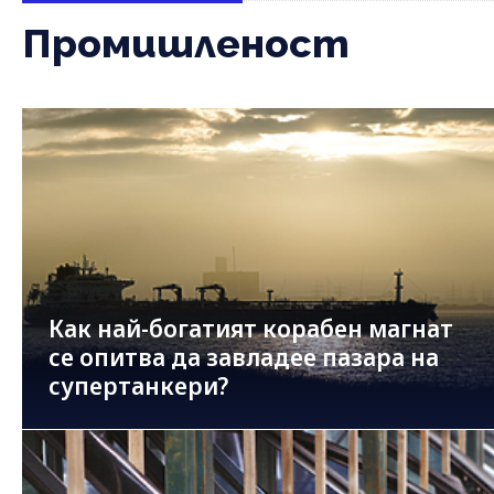
Промишленост
Как най-богатият корабен магнат
се опитва да завладее пазара на
супертанкери?