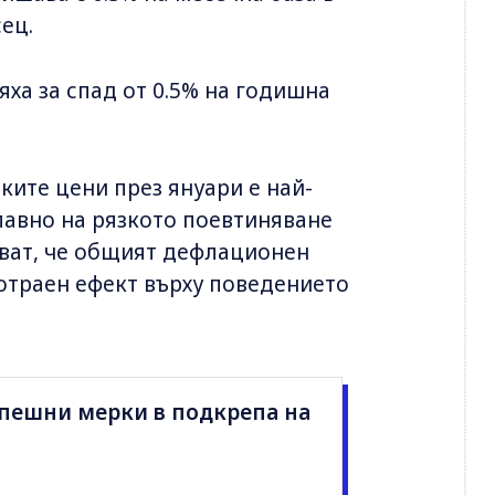
ец.
ха за спад от 0.5% на годишна
ките цени през януари е най-
главно на рязкото поевтиняване
ават, че общият дефлационен
отраен ефект върху поведението
пешни мерки в подкрепа на