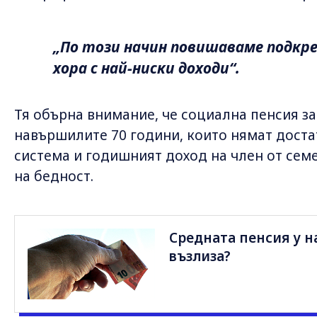
„По този начин повишаваме подкре
хора с най-ниски доходи“.
Тя обърна внимание, че социална пенсия за
навършилите 70 години, които нямат доста
система и годишният доход на член от семе
на бедност.
Средната пенсия у на
възлиза?