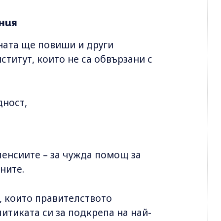
ния
ната ще повиши и други
титут, които не са обвързани с
дност,
пенсиите – за чужда помощ за
ните.
, които правителството
итиката си за подкрепа на най-