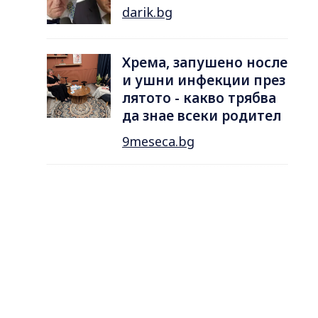
darik.bg
Хрема, запушено носле
и ушни инфекции през
лятотo - какво трябва
да знае всеки родител
9meseca.bg