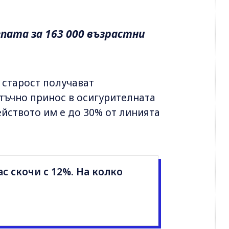
пата за 163 000 възрастни
 старост получават
тъчно принос в осигурителната
йството им е до 30% от линията
с скочи с 12%. На колко