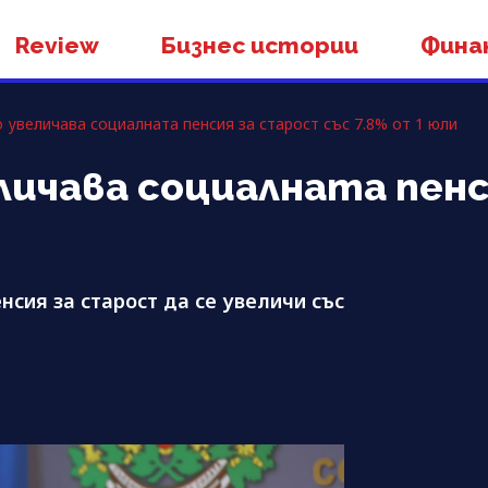
Review
Бизнес истории
Фина
 увеличава социалната пенсия за старост със 7.8% от 1 юли
ичава социалната пенс
сия за старост да се увеличи със