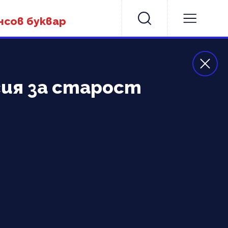
нсов буквар
ия за старост