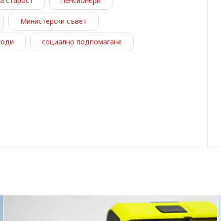
а старост
пенсионери
Министерски съвет
ходи
социално подпомагане