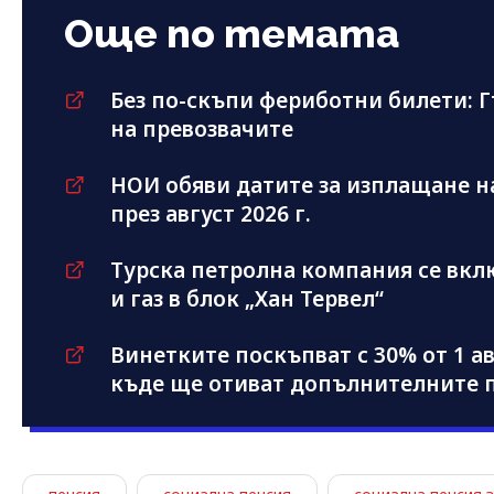
Още по темата
Без по-скъпи фериботни билети: Г
на превозвачите
НОИ обяви датите за изплащане н
през август 2026 г.
Турска петролна компания се вкл
и газ в блок „Хан Тервел“
Винетките поскъпват с 30% от 1 ав
къде ще отиват допълнителните 