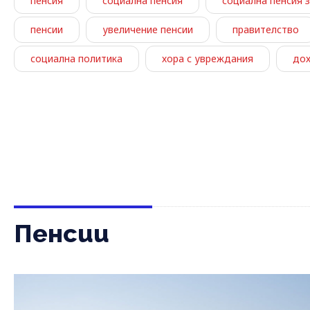
пенсия
социална пенсия
социална пенсия з
пенсии
увеличение пенсии
правителство
социална политика
хора с увреждания
до
Пенсии