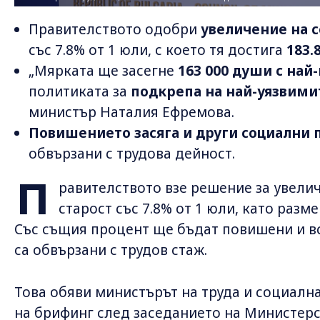
Правителството одобри
увеличение на с
със 7.8% от 1 юли, с което тя достига
183.
„Мярката ще засегне
163 000 души с най
политиката за
подкрепа на най-уязвими
министър Наталия Ефремова.
Повишението засяга и други социални
обвързани с трудова дейност.
П
равителството взе решение за увели
старост със 7.8% от 1 юли, като разме
Със същия процент ще бъдат повишени и вс
са обвързани с трудов стаж.
Това обяви министърът на труда и социалн
на брифинг след заседанието на Министерс