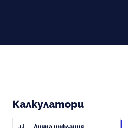
Калкулатори
Лична инфлация