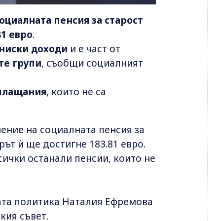
оциалната пенсия за старост
81 евро
.
-ниски доходи
и е част от
те групи
, съобщи социалният
 плащания
, които не са
чение на социалната пенсия за
рът ѝ ще достигне 183.81 евро.
ички останали пенсии, които не
ата политика Наталия Ефремова
кия съвет.