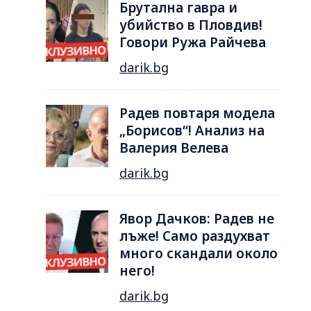
Брутална гавра и
убийство в Пловдив!
Говори Ружа Райчева
darik.bg
Радев повтаря модела
„Борисов“! Анализ на
Валерия Велева
darik.bg
Явор Дачков: Радев не
лъже! Само раздухват
много скандали около
него!
darik.bg