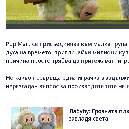
Pop Mart се присъединява към малка група
духа на времето, привличайки милиони купу
причина просто трябва да притежават "игр
Но какво превръща една играчка в задължи
неразгадан въпрос за производителите на и
Лабубу: Грозната пл
завладя света