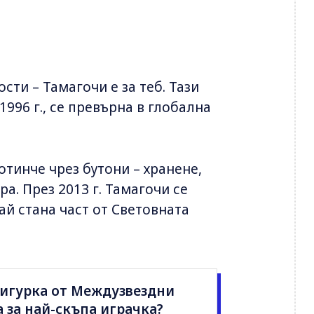
ти – Тамагочи е за теб. Тази
1996 г., се превърна в глобална
отинче чрез бутони – хранене,
а. През 2013 г. Тамагочи се
й стана част от Световната
игурка от Междузвездни
 за най-скъпа играчка?