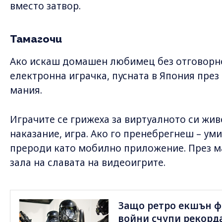
вместо затвор.
Тамагочи
Ако искаш домашен любимец без отговорнос
електронна играчка, пусната в Япония през 
мания.
Играчите се грижеха за виртуалното си жив
наказание, игра. Ако го пренебрегнеш – умир
прероди като мобилно приложение. През ма
зала на славата на видеоигрите.
Защо ретро екшън ф
войни счупи рекорда