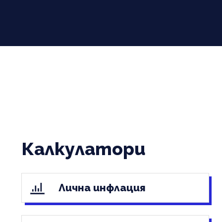
Калкулатори
Лична инфлация