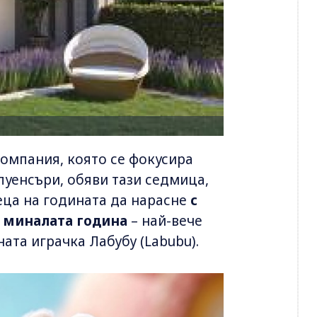
компания, която се фокусира
луенсъри, обяви тази седмица,
еца на годината да нарасне
с
 миналата година
– най-вече
ата играчка Лабубу (Labubu).