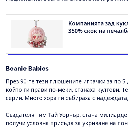
Компанията зад кукл
350% скок на печалб
Beanie Babies
През 90-те тези плюшените играчки за по 5 
който ги прави по-меки, станаха култови. Т
серии. Много хора ги събираха с надеждата
Създателят им Тай Уорнър, стана милиардер 
получи условна присъда за укриване на пон