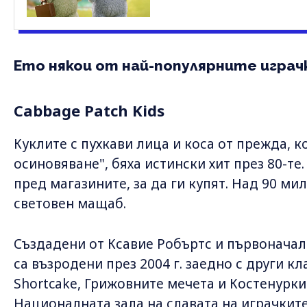
Ето някои от най-популярните играч
Cabbage Patch Kids
Куклите с пухкави лица и коса от прежда, к
осиновяване", бяха истински хит през 80-те
пред магазините, за да ги купят. Над 90 м
световен мащаб.
Създадени от Ксавие Робъртс и първоначал
са възродени през 2004 г. заедно с други к
Shortcake, Грижовните мечета и Костенуркит
Националната зала на славата на играчките