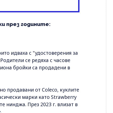
ки през годините:
оито идваха с "удостоверения за
. Родители се редяха с часове
илиона бройки са продадени в
но продавани от Coleco, куклите
ласически марки като Strawberry
е нинджа. През 2023 г. влизат в
.