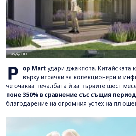
Лабубу/ OLX
P
op Mart
удари джакпота. Китайската 
върху играчки за колекционери и инф
че очаква печалбата ѝ за първите шест мес
поне 350% в сравнение със същия период
благодарение на огромния успех на плюшен