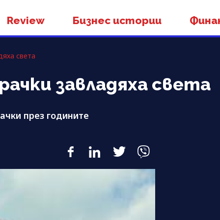
Review
Бизнес истории
Фина
дяха света
грачки завладяха света
рачки през годините