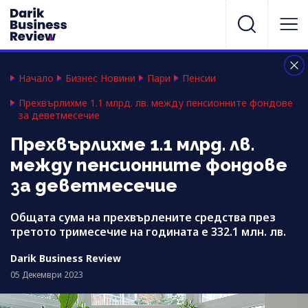
Начало
Бизнес Новини
Пари
Пенсии
Прехвърлихме 1.1 млрд. лв. между пенсионните фондове
за деветмесечие
Прехвърлихме 1.1 млрд. лв.
между пенсионните фондове
за деветмесечие
Общата сума на прехвърлените средства през
третото тримесечие на годината е 332.1 млн. лв.
Darik Business Review
05 Декември 2023