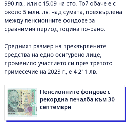
990 лв., или с 15.09 на сто. Той обаче е с
около 5 млн. лв. над сумата, прехвърлена
между пенсионните фондове за
сравнимия период година по-рано.
Средният размер на прехвърлените
средства на едно осигурено лице,
променило участието си през третото
тримесечие на 2023 г., е 4 211 лв.
Пенсионните фондове с
рекордна печалба към 30
септември