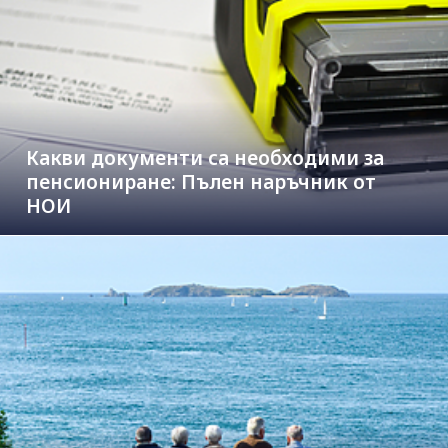
Какви документи са необходими за
пенсиониране: Пълен наръчник от
НОИ