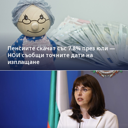
Пенсиите скачат със 7.8% през юли —
НОИ съобщи точните дати на
изплащане