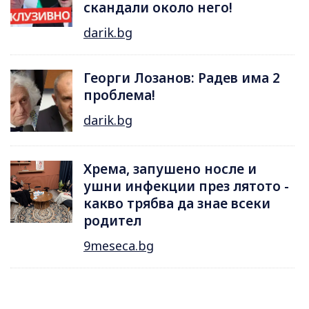
скандали около него!
darik.bg
Георги Лозанов: Радев има 2
проблема!
darik.bg
Хрема, запушено носле и
ушни инфекции през лятотo -
какво трябва да знае всеки
родител
9meseca.bg