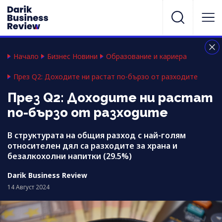
Начало
Бизнес Новини
Образование и кариера
През Q2: Доходите ни растат по-бързо от разходите
През Q2: Доходите ни растат
по-бързо от разходите
В структурата на общия разход с най-голям
относителен дял са разходите за храна и
безалкохолни напитки (29.5%)
Darik Business Review
14 Август 2024