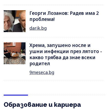
Георги Лозанов: Радев има 2
проблема!
darik.bg
Хрема, запушено носле и
ушни инфекции през лятотo -
какво трябва да знае всеки
родител
9meseca.bg
Образование и кариера