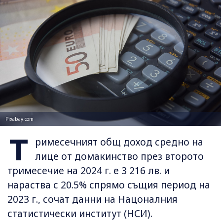
Pixabay.com
Т
римесечният общ доход средно на
лице от домакинство през второто
тримесечие на 2024 г. е 3 216 лв. и
нараства с 20.5% спрямо същия период на
2023 г., сочат данни на Нацоналния
статистически институт (НСИ).