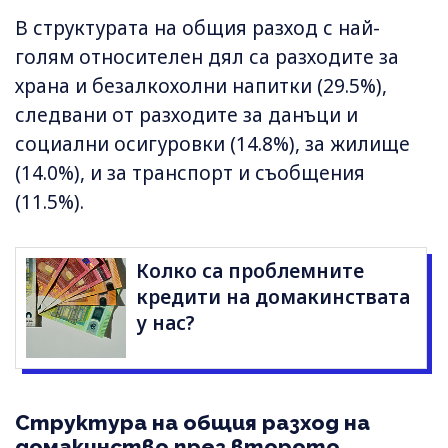
В структурата на общия разход с най-
голям относителен дял са разходите за
храна и безалкохолни напитки (29.5%),
следвани от разходите за данъци и
социални осигуровки (14.8%), за жилище
(14.0%), и за транспорт и съобщения
(11.5%).
Колко са проблемните
кредити на домакинствата
у нас?
Структура на общия разход на
домакинство през второто