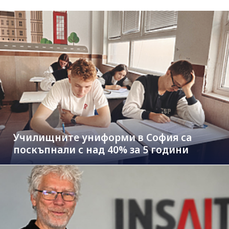
Училищните униформи в София са
поскъпнали с над 40% за 5 години