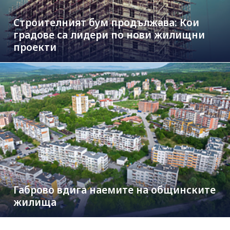
Строителният бум продължава: Кои
градове са лидери по нови жилищни
проекти
Габрово вдига наемите на общинските
жилища