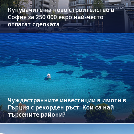
Купувачите на ново строителство в
София за 250 000 евро най-често
отлагат сделката
Чуждестранните инвестиции в имоти в
Гърция с рекорден ръст: Кои са най-
търсените райони?