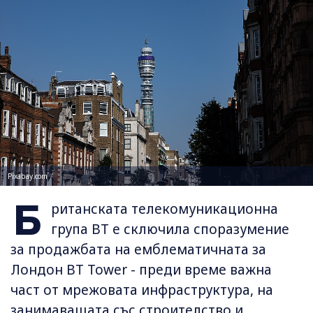
Pixabay.com
Б
ританската телекомуникационна
група BT e сключила споразумение
за продажбата на емблематичната за
Лондон BT Tower - преди време важна
част от мрежовата инфраструктура, на
занимаващата със строителство и