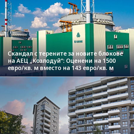
Скандал с терените за новите блокове
на АЕЦ „Козлодуй“: Оценени на 1500
евро/кв. м вместо на 143 евро/кв. м