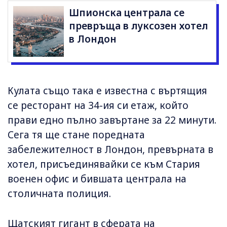
Шпионска централа се
превръща в луксозен хотел
в Лондон
Кулата също така е известна с въртящия
се ресторант на 34-ия си етаж, който
прави едно пълно завъртане за 22 минути.
Сега тя ще стане поредната
забележителност в Лондон, превърната в
хотел, присъединявайки се към Стария
военен офис и бившата централа на
столичната полиция.
Щатският гигант в сферата на