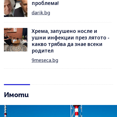
проблема!
darik.bg
Хрема, запушено носле и
ушни инфекции през лятотo -
какво трябва да знае всеки
родител
9meseca.bg
Имоти