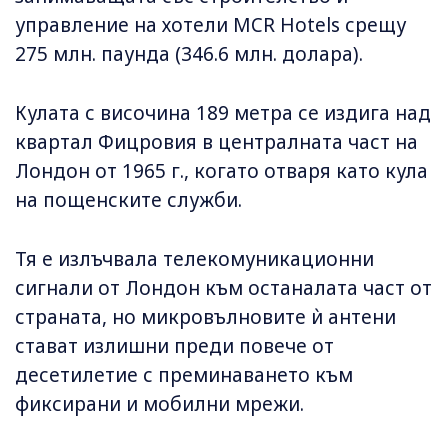
управление на хотели MCR Hotels срещу
275 млн. паунда (346.6 млн. долара).
Кулата с височина 189 метра се издига над
квартал Фицровия в централната част на
Лондон от 1965 г., когато отваря като кула
на пощенските служби.
Тя е излъчвала телекомуникационни
сигнали от Лондон към останалата част от
страната, но микровълновите ѝ антени
стават излишни преди повече от
десетилетие с преминаването към
фиксирани и мобилни мрежи.