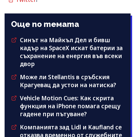
Още по темата
Синът на Майкъл Дeл и бивш
кадър на SpaceX искат батерии за
съхранение на енергия във всеки
двор
Може ли Stellantis в сръбския
Крагуевац да устои на натиска?
Vehicle Motion Cues: Как скрита
функция на iPhone помага срещу
гадене при пътуване?
Компанията зад Lidl и Kaufland се
отказва временно от служебните