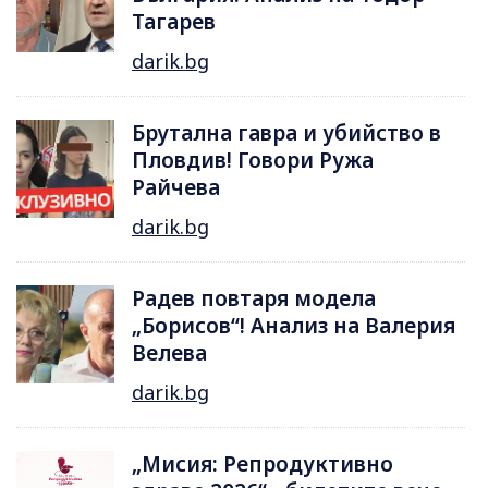
Тагарев
darik.bg
Брутална гавра и убийство в
Пловдив! Говори Ружа
Райчева
darik.bg
Радев повтаря модела
„Борисов“! Анализ на Валерия
Велева
darik.bg
„Мисия: Репродуктивно