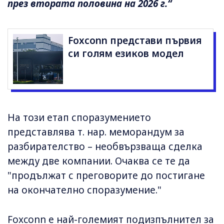
през втората половина на 2026 г.“
Foxconn представи първия
си голям езиков модел
На този етап споразумението
представлява т. нар. меморандум за
разбирателство – необвързваща сделка
между две компании. Очаква се те да
"продължат с преговорите до постигане
на окончателно споразумение."
Foxconn е най-големият подизпълнител за