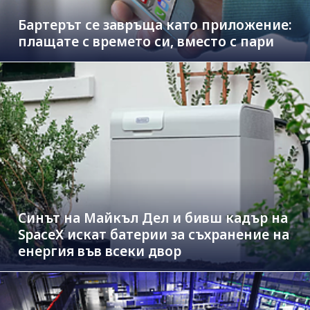
Бартерът се завръща като приложение:
плащате с времето си, вместо с пари
Синът на Майкъл Дeл и бивш кадър на
SpaceX искат батерии за съхранение на
енергия във всеки двор