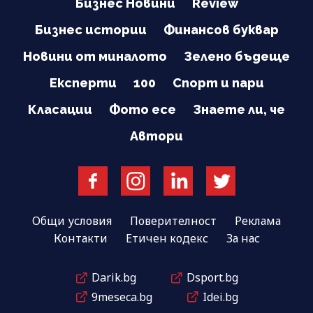
Бизнес Новини
Review
Бизнес истории
Финансов буквар
Новини от миналото
Зелено бъдеще
Експерти
100
Спорт и пари
Класации
Фото есе
Знаете ли, че
Автори
Общи условия
Поверителност
Реклама
Контакти
Етичен кодекс
За нас
Darik.bg
Dsport.bg
9meseca.bg
Idei.bg