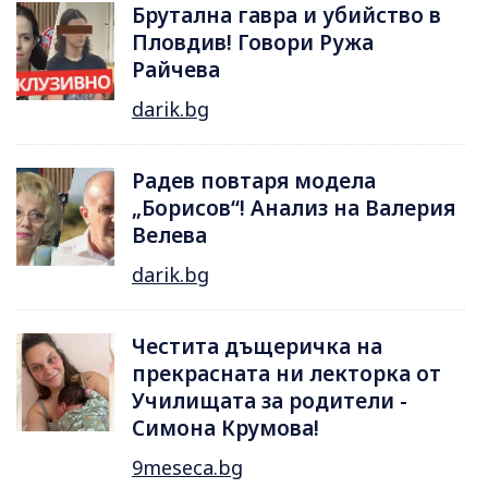
Брутална гавра и убийство в
Пловдив! Говори Ружа
Райчева
darik.bg
Радев повтаря модела
„Борисов“! Анализ на Валерия
Велева
darik.bg
Честита дъщеричка на
прекрасната ни лекторка от
Училищата за родители -
Симона Крумова!
9meseca.bg