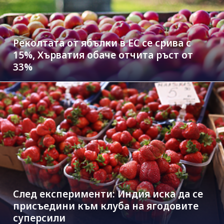
Реколтата от ябълки в ЕС се срива с
15%, Хърватия обаче отчита ръст от
33%
След експерименти: Индия иска да се
присъедини към клубa на ягодовите
суперсили