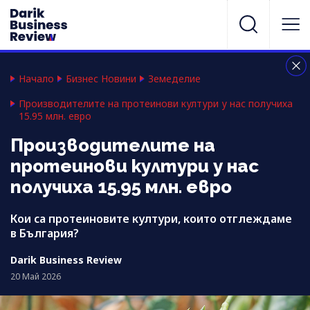
Начало
Бизнес Новини
Земеделие
Производителите на протеинови култури у нас получиха
15.95 млн. евро
Производителите на
протеинови култури у нас
получиха 15.95 млн. евро
Кои са протеиновите култури, които отглеждаме
в България?
Darik Business Review
20 Май 2026