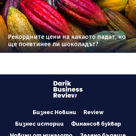
Рекордните цени на какаото падат, но
ще поевтинее ли шоколадът?
Бизнес Новини
Review
Бизнес истории
Финансов буквар
Новини от миналото
Зелено бъдеще