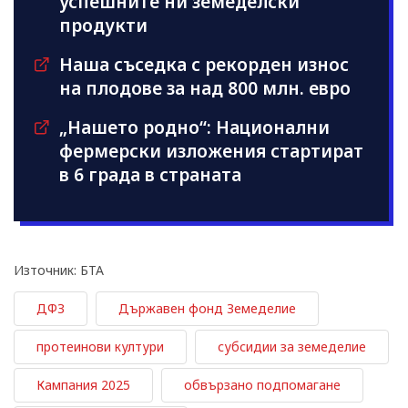
успешните ни земеделски
продукти
Наша съседка с рекорден износ
на плодове за над 800 млн. евро
„Нашето родно“: Национални
фермерски изложения стартират
в 6 града в страната
Източник: БТА
ДФЗ
Държавен фонд Земеделие
протеинови култури
субсидии за земеделие
Кампания 2025
обвързано подпомагане