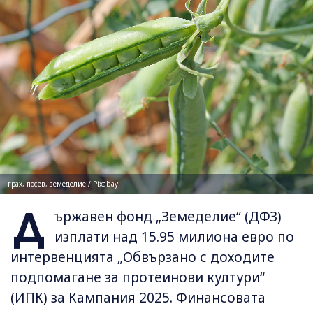
грах, посев, земеделие / Pixabay
Д
ържавен фонд „Земеделие“ (ДФЗ)
изплати над 15.95 милиона евро по
интервенцията „Обвързано с доходите
подпомагане за протеинови култури“
(ИПК) за Кампания 2025. Финансовата