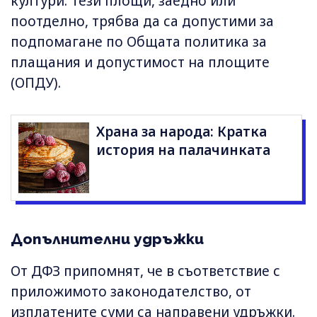
култури. Тези площи, заедно или
поотделно, трябва да са допустими за
подпомагане по Общата политика за
плащания и допустимост на площите
(ОПДУ).
Храна за народа: Кратка
история на палачинката
Допълнителни удръжки
От ДФЗ припомнят, че в съответствие с
приложимото законодателство, от
изплатените суми са направени удръжки.