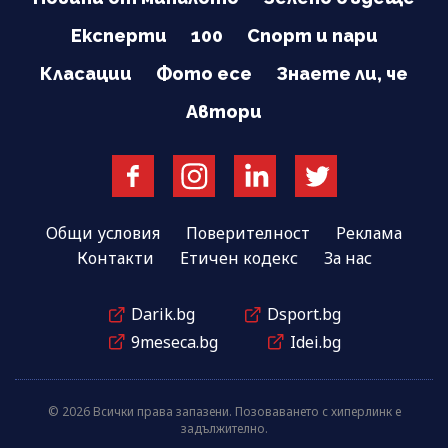
Експерти
100
Спорт и пари
Класации
Фото есе
Знаете ли, че
Автори
Общи условия
Поверителност
Реклама
Контакти
Етичен кодекс
За нас
Darik.bg
Dsport.bg
9meseca.bg
Idei.bg
© 2026 Всички права запазени. Позоваването с хиперлинк е
задължително.