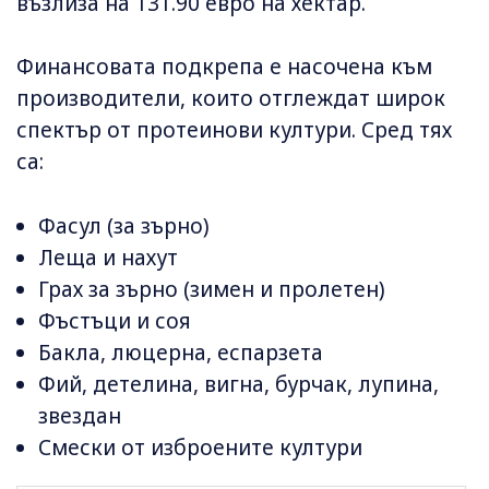
възлиза на 131.90 евро на хектар.
Финансовата подкрепа е насочена към
производители, които отглеждат широк
спектър от протеинови култури. Сред тях
са:
Фасул (за зърно)
Леща и нахут
Грах за зърно (зимен и пролетен)
Фъстъци и соя
Бакла, люцерна, еспарзета
Фий, детелина, вигна, бурчак, лупина,
звездан
Смески от изброените култури