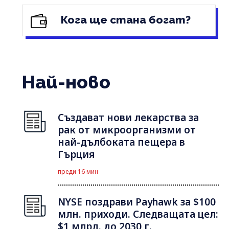
Кога ще стана богат?
Най-ново
Създават нови лекарства за
рак от микроорганизми от
най-дълбоката пещера в
Гърция
преди 16 мин
NYSE поздрави Payhawk за $100
млн. приходи. Следващата цел:
$1 млрд. до 2030 г.