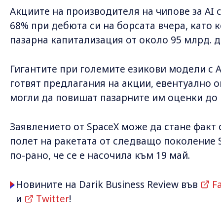
Акциите на производителя на чипове за AI 
68% при дебюта си на борсата вчера, като 
пазарна капитализация от около 95 млрд. д
Гигантите при големите езикови модели с A
готвят предлагания на акции, евентуално о
могли да повишат пазарните им оценки до н
Заявлението от SpaceX може да стане факт 
полет на ракетата от следващо поколение S
по-рано, че се е насочила към 19 май.
Новините на Darik Business Review във
F
и
Twitter
!