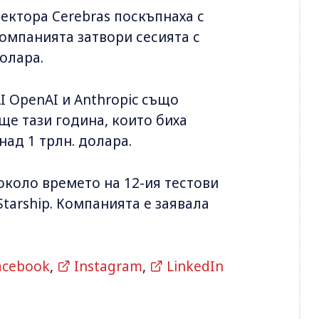
сектора Cerebras поскъпнаха с
компанията затвори сесията с
олара.
I OpenAI и Anthropic също
ще тази година, които биха
ад 1 трлн. долара.
около времето на 12-ия тестови
tarship. Компанията е заявала
acebook
,
Instagram
,
LinkedIn