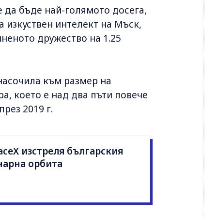
 да бъде най-голямото досега,
за изкуствен интелект на Мъск,
иненото дружество на 1.25
насочила към размер на
а, което е над два пъти повече
рез 2019 г.
SpaceX изстреля българския
нарна орбита