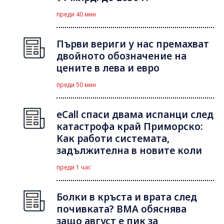
преди 40 мин
Първи вериги у нас премахват
двойното обозначение на
цените в лева и евро
преди 50 мин
eCall спаси двама испанци след
катастрофа край Приморско:
Как работи системата,
задължителна в новите коли
преди 1 час
Болки в кръста и врата след
почивката? ВМА обяснява
защо август е пик за