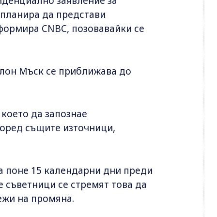
иденциално заявление за
 планира да представи
формира CNBC, позовавайки се
Илон Мъск се приближава до
 което да запознае
поред същите източници,
а поне 15 календарни дни преди
е съветници се стремят това да
ежи на промяна.