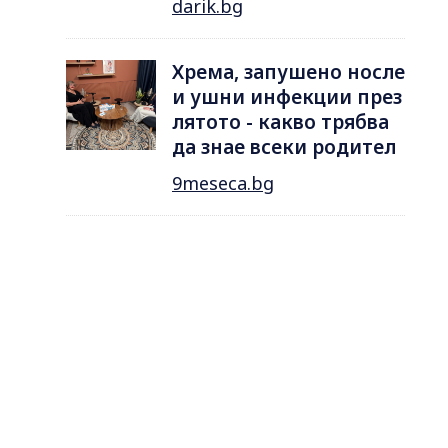
darik.bg
Хрема, запушено носле
и ушни инфекции през
лятотo - какво трябва
да знае всеки родител
9meseca.bg