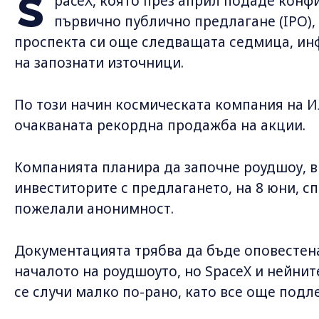
S
paceX, която през април подаде конф
първично публично предлагане (IPO),
проспекта си още следващата седмица, ин
на запознати източници.
По този начин космическата компания на 
очакваната рекордна продажба на акции.
Компанията планира да започне роудшоу, в
инвеститорите с предлагането, на 8 юни, с
пожелали анонимност.
Документацията трябва да бъде оповестен
началото на роудшоуто, но SpaceX и нейнит
се случи малко по-рано, като все още подл