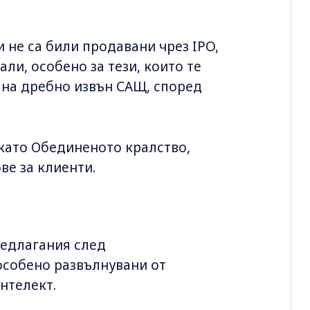
 не са били продавани чрез IPO,
ли, особено за тези, които те
 на дребно извън САЩ, според
 като Обединеното кралство,
ве за клиенти.
редлагания след
особено развълнувани от
интелект.