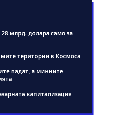
 28 млрд. долара само за
имите територии в Космоса
иите падат, а минните
мята
Пазарната капитализация