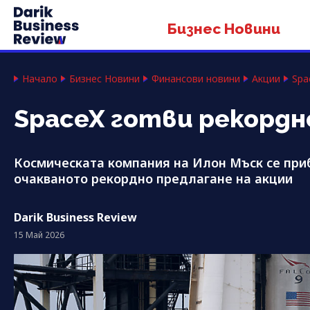
Бизнес Новини
Начало
Бизнес Новини
Финансови новини
Акции
Spa
SpaceX готви рекордн
Космическата компания на Илон Мъск се при
очакваното рекордно предлагане на акции
Darik Business Review
15 Май 2026