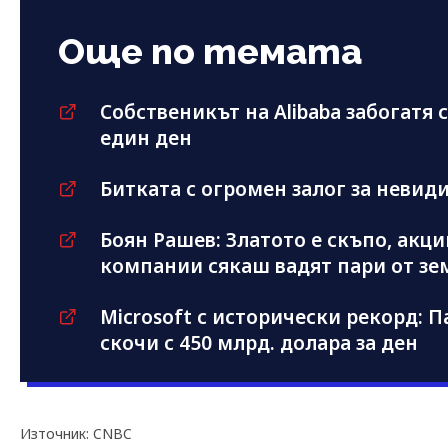
Още по темата
Собственикът на Alibaba забогатя с
един ден
Битката с огромен залог за невид
Боян Рашев: Златото е скъпо, акц
компании сякаш вадят пари от зе
Microsoft с исторически рекорд: 
скочи с 450 млрд. долара за ден
Източник: CNBC