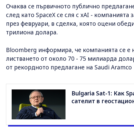
Очаква се първичното публично предлагане
след като SpaceX се сля с xAI - компанията 
през февруари, в сделка, която оцени обед
трилиона долара.
Bloomberg информира, че компанията се е 
листването от около 70 - 75 милиарда долар
от рекордното предлагане на Saudi Aramco п
Bulgaria Sat-1: Как 
сателит в геостацио