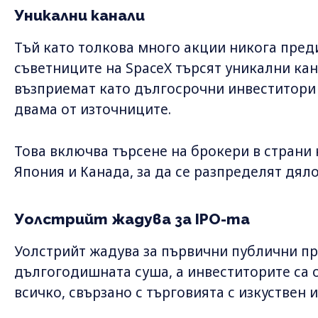
Уникални канали
Тъй като толкова много акции никога преди
съветниците на SpaceX търсят уникални кана
възприемат като дългосрочни инвеститори
двама от източниците.
Това включва търсене на брокери в страни
Япония и Канада, за да се разпределят дяло
Уолстрийт жадува за IPO-та
Уолстрийт жадува за първични публични п
дългогодишната суша, а инвеститорите са 
всичко, свързано с търговията с изкуствен 