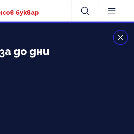
нсов буквар
за до дни