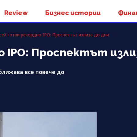
Review
Бизнес истории
Фина
ceX готви рекордно IPO: Проспектът излиза до дни
о IPO: Проспектът изли
ближава все повече до