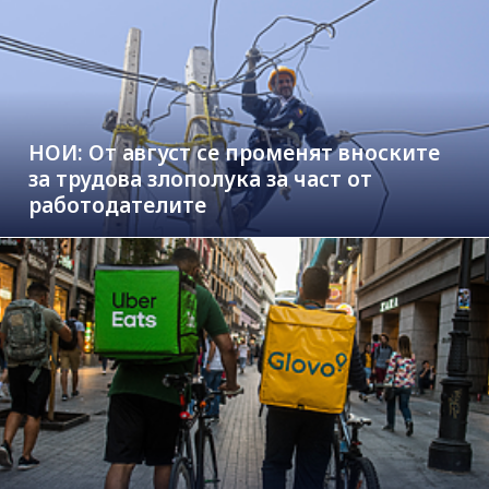
НОИ: От август се променят вноските
за трудова злополука за част от
работодателите