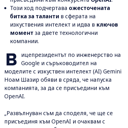
Този ход подчертава
ожесточената
битка за таланти
в сферата на
изкуствения интелект и идва в
ключов
момент
за двете технологични
компании.
В
ицепрезидентът по инженерство на
Google и съръководител на
моделите с изкуствен интелект (AI) Gemini
Ноам Шазир обяви в сряда, че напуска
компанията, за да се присъедини към
OpenAI.
„Развълнуван съм да споделя, че ще се
присъединя към OpenAI и очаквам с