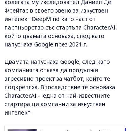
колегата му изследовател Даниел Де
Фрейтас в своето звено за изкуствен
интелект DeepMind като част от
партньорство със стартъпа Character.AI,
който двамата основаха, след като
напуснаха Google през 2021 г.
Двамата напуснаха Google, след като
компанията отказа да продължи
агресивно проект за чатбот, който те
подкрепяха. Впоследствие те основаха
Character.AI - една от най-известните
стартиращи компании за изкуствен
интелект.