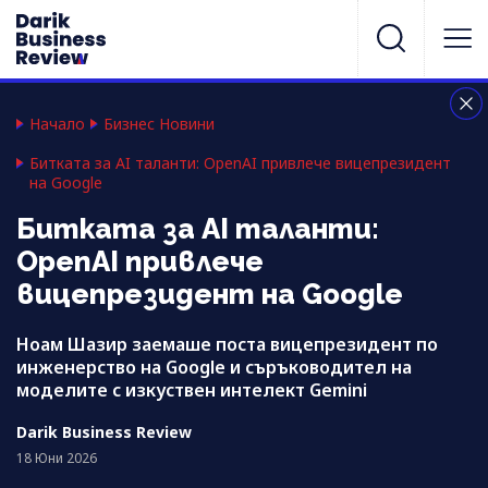
Начало
Бизнес Новини
Битката за AI таланти: OpenAI привлече вицепрезидент
на Google
Битката за AI таланти:
OpenAI привлече
вицепрезидент на Google
Ноам Шазир заемаше поста вицепрезидент по
инженерство на Google и съръководител на
моделите с изкуствен интелект Gemini
Darik Business Review
18 Юни 2026