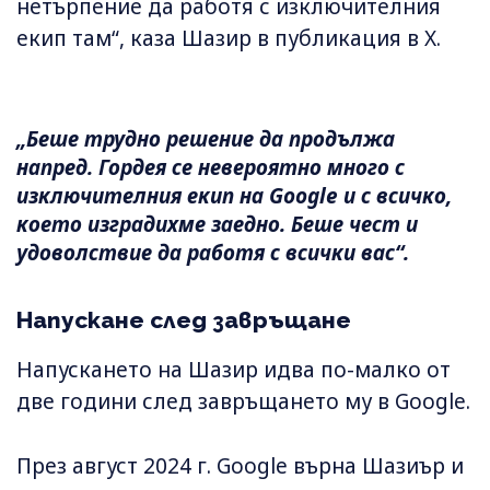
нетърпение да работя с изключителния
екип там“, каза Шазир в публикация в X.
„Беше трудно решение да продължа
напред. Гордея се невероятно много с
изключителния екип на Google и с всичко,
което изградихме заедно. Беше чест и
удоволствие да работя с всички вас“.
Напускане след завръщане
Напускането на Шазир идва по-малко от
две години след завръщането му в Google.
През август 2024 г. Google върна Шазиър и