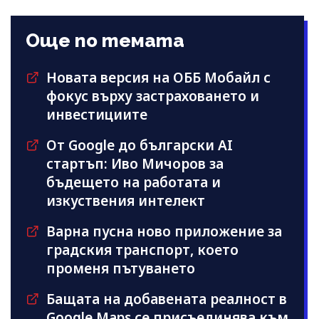
Още по темата
Новата версия на ОББ Мобайл с
фокус върху застраховането и
инвестициите
От Google до български AI
стартъп: Иво Мичоров за
бъдещето на работата и
изкуствения интелект
Варна пусна ново приложение за
градския транспорт, което
променя пътуването
Бащата на добавената реалност в
Google Maps се присъединява към