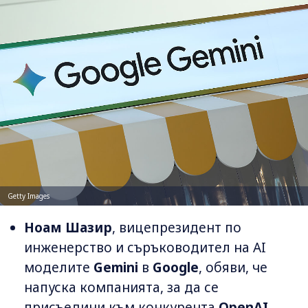
Getty Images
Ноам Шазир
, вицепрезидент по
инженерство и съръководител на AI
моделите
Gemini
в
Google
, обяви, че
напуска компанията, за да се
присъедини към конкурента
OpenAI
.