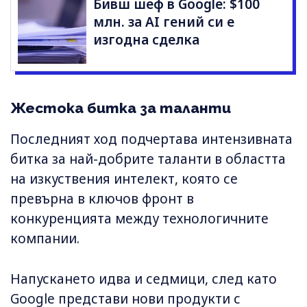
Бивш шеф в Google: $100
млн. за AI гений си е
изгодна сделка
Жестока битка за таланти
Последният ход подчертава интензивната
битка за най-добрите таланти в областта
на изкуствения интелект, която се
превърна в ключов фронт в
конкуренцията между технологичните
компании.
Напускането идва и седмици, след като
Google представи нови продукти с