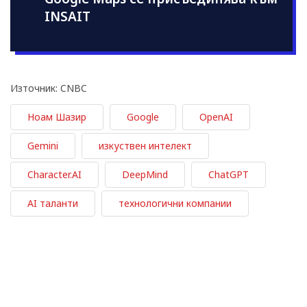
INSAIT
Източник: CNBC
Ноам Шазир
Google
OpenAI
Gemini
изкуствен интелект
Character.AI
DeepMind
ChatGPT
AI таланти
технологични компании