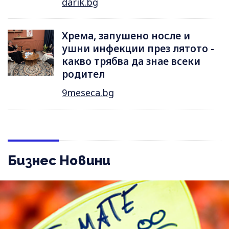
darik.bg
Хрема, запушено носле и
ушни инфекции през лятотo -
какво трябва да знае всеки
родител
9meseca.bg
Бизнес Новини