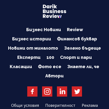
Бизнес Новини
Review
Бизнес истории
Финансов буквар
Новини от миналото
Зелено бъдеще
Експерти
100
Спорт и пари
Класации
Фото есе
Знаете ли, че
Автори
Общи условия
Поверителност
Реклама