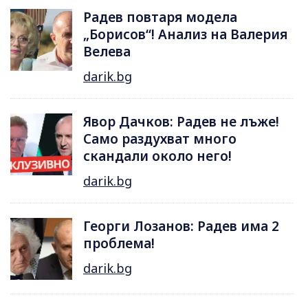
Радев повтаря модела
„Борисов“! Анализ на Валерия
Велева
darik.bg
Явор Дачков: Радев не лъже!
Само раздухват много
скандали около него!
darik.bg
Георги Лозанов: Радев има 2
проблема!
darik.bg