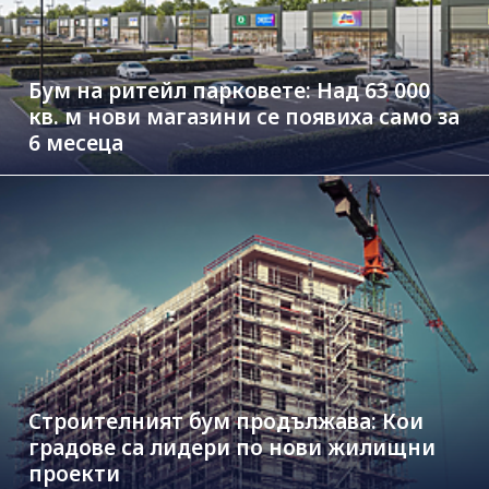
Бум на ритейл парковете: Над 63 000
кв. м нови магазини се появиха само за
6 месеца
Строителният бум продължава: Кои
градове са лидери по нови жилищни
проекти