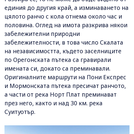
единия до другия край, а изминаването на
цялото ранчо с кола отнема около час и
половина. Оглед на имота разкрива някои
забележителни природни
забележителности, в това число Скалата
на независимостта, където заселниците
по Орегонската пътека са гравирали
имената си, докато са преминавали.
Оригиналните маршрути на Пони Експрес
и Мормонската пътека пресичат ранчото,
а части от река Норт Плат преминават
през него, както и над 30 км. река
Суитуотър.