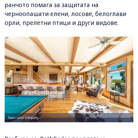
ранчото помага за защитата на
черноопашати елени, лосове, белоглави
орли, прелетни птици и други видове.
Swan Land Company