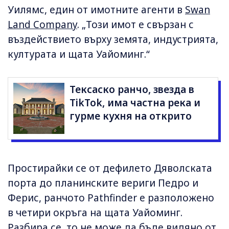
Уилямс, един от имотните агенти в
Swan
Land Company
. „Този имот е свързан с
въздействието върху земята, индустрията,
културата и щата Уайоминг.“
Тексаско ранчо, звезда в
TikTok, има частна река и
гурме кухня на открито
Простирайки се от дефилето Дяволската
порта до планинските вериги Педро и
Ферис, ранчото Pathfinder е разположено
в четири окръга на щата Уайоминг.
Разбира се, то не може да бъде видяно от