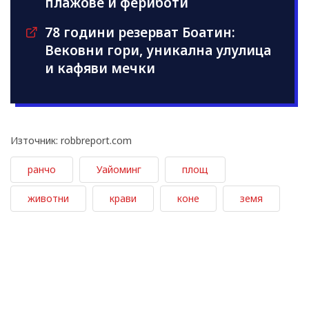
плажове и фериботи
78 години резерват Боатин:
Вековни гори, уникална улулица
и кафяви мечки
Източник: robbreport.com
ранчо
Уайоминг
площ
животни
крави
коне
земя