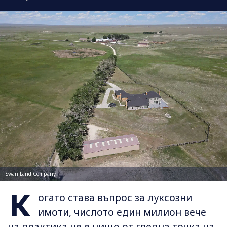
Swan Land Company
К
огато става въпрос за луксозни
имоти, числото един милион вече
на практика не е нищо от гледна точка на