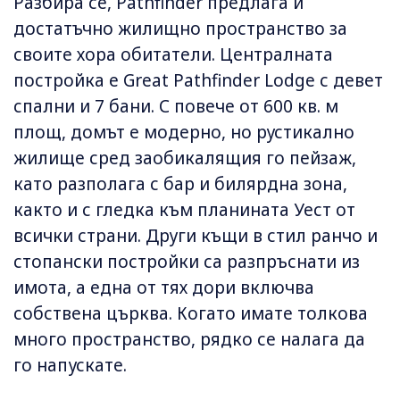
Разбира се, Pathfinder предлага и
достатъчно жилищно пространство за
своите хора обитатели. Централната
постройка е Great Pathfinder Lodge с девет
спални и 7 бани. С повече от 600 кв. м
площ, домът е модерно, но рустикално
жилище сред заобикалящия го пейзаж,
като разполага с бар и билярдна зона,
както и с гледка към планината Уест от
всички страни. Други къщи в стил ранчо и
стопански постройки са разпръснати из
имота, а една от тях дори включва
собствена църква. Когато имате толкова
много пространство, рядко се налага да
го напускате.