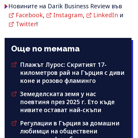
Новините на Darik Business Review във
Facebook
,
Instagram
,
LinkedIn
и
Twitter
!
Още по темата
Плажът Лурос: Скритият 17-
километров рай на Гърция с диви
коне и розово фламинго
Земеделската земя у нас
поевтиня през 2025 г. Ето къде
нивите остават най-скъпи
Регулации в Гърция за домашни
любимци на обществени