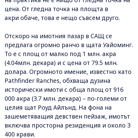
цена. От гледна точка на площта в
акри обаче, това е нещо съвсем друго.
Отскоро на имотния пазар в САЩ се
предлага огромно ранчо в щата Уайоминг.
То е с площ от малко под 1 млн. акра
(4.04млн. декара) и с цена от 79.5 млн.
долара. Огромното имение, известно като
Pathfinder Ranches, обхваща дузина
исторически имоти с обща площ от 916
000 акра (3.7 млн. декара) – по-големи от
целия щат Роуд Айлънд. На фона на
зашеметяващия девствен пейзаж, имотът
включва просторна резиденция и около 3
400 крави.