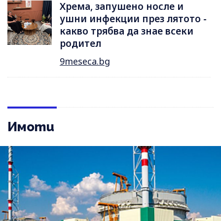
Хрема, запушено носле и
ушни инфекции през лятотo -
какво трябва да знае всеки
родител
9meseca.bg
Имоти