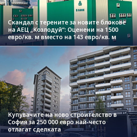
Скандал с терените за новите блокове
на АЕЦ „Козлодуй“: Оценени на 1500
евро/кв. м вместо на 143 евро/кв. м
Купувачите на ново строителство в
София за 250 000 евро най-често
отлагат сделката