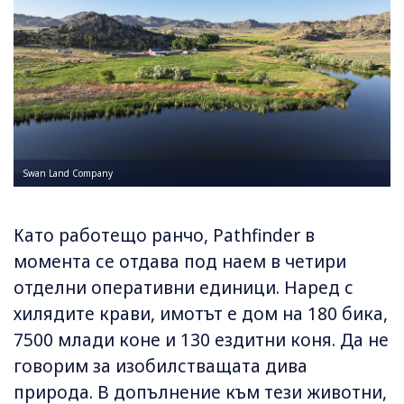
Swan Land Company
Като работещо ранчо, Pathfinder в
момента се отдава под наем в четири
отделни оперативни единици. Наред с
хилядите крави, имотът е дом на 180 бика,
7500 млади коне и 130 ездитни коня. Да не
говорим за изобилстващата дива
природа. В допълнение към тези животни,