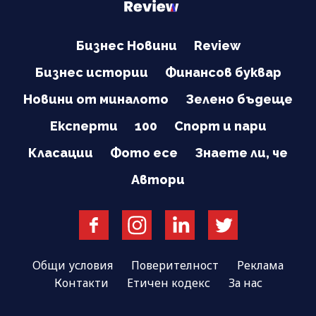
Бизнес Новини
Review
Бизнес истории
Финансов буквар
Новини от миналото
Зелено бъдеще
Експерти
100
Спорт и пари
Класации
Фото есе
Знаете ли, че
Автори
Общи условия
Поверителност
Реклама
Контакти
Етичен кодекс
За нас